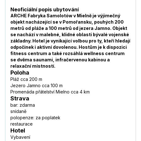
Neoficiální popis ubytování
ARCHE Fabryka Samolotów v Mielně je výjimečný
objekt nacházející se v Pomořansku, pouhých 200
metrů od pláže a 100 metrů od jezera Jamno. Objekt
se nachází v malebné, klidné oblasti bývalé vojenské
základny. Hotel je vynikající volbou pro ty, kteří hledají
odpočinek i aktivní dovolenou. Hostům je k dispozici
fitness centrum a také rozsáhlá wellness centrum
se dvěma saunami, infračervenou kabinou a
relaxační místností.
Poloha
Pláž cca 200 m
Jezero Jamno cca 100 m
Promenáda přátelství Mielno cca 4 km
Strava
bar: zdarma
snídaně
polopenze: za poplatek
restaurace
Hotel
Vybavení