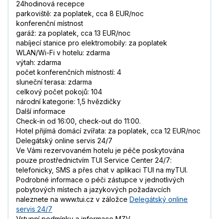
24hodinová recepce
parkoviště: za poplatek, cca 8 EUR/noc
konferenční místnost
garáž: za poplatek, cca 13 EUR/noc
nabíjecí stanice pro elektromobily: za poplatek
WLAN/Wi-Fi v hotelu: zdarma
výtah: zdarma
počet konferenčních místností: 4
sluneční terasa: zdarma
celkový počet pokojů: 104
národní kategorie: 1,5 hvězdičky
Další informace
Check-in od 16:00, check-out do 11:00.
Hotel přijímá domácí zvířata: za poplatek, cca 12 EUR/noc
Delegátský online servis 24/7
Ve Vámi rezervovaném hotelu je péče poskytována
pouze prostřednictvím TUI Service Center 24/7:
telefonicky, SMS a přes chat v aplikaci TUI na myTUI.
Podrobné informace o péči zástupce v jednotlivých
pobytových místech a jazykových požadavcích
naleznete na www.tui.cz v záložce
Delegátský online
servis 24/7
Vstupní podmínky a informace MZV