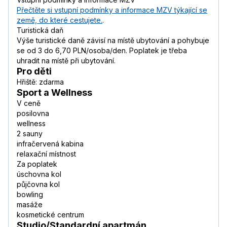
Přečtěte si vstupní podmínky a informace MZV týkající se
země, do které cestujete.
.
Turistická daň
Výše turistické daně závisí na místě ubytování a pohybuje
se od 3 do 6,70 PLN/osoba/den. Poplatek je třeba
uhradit na místě při ubytování.
Pro děti
Hřiště: zdarma
Sport a Wellness
V ceně
posilovna
wellness
2 sauny
infračervená kabina
relaxační místnost
Za poplatek
úschovna kol
půjčovna kol
bowling
masáže
kosmetické centrum
Studio/Standardní apartmán