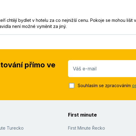
í chtějí bydlet v hotelu za co nejnižší cenu. Pokoje se mohou lišit
idla není možné vyměnit za jiný.
stování přímo ve
Váš e-mail
Souhlasím se zpracováním
o
First minute
nute Turecko
First Minute Řecko