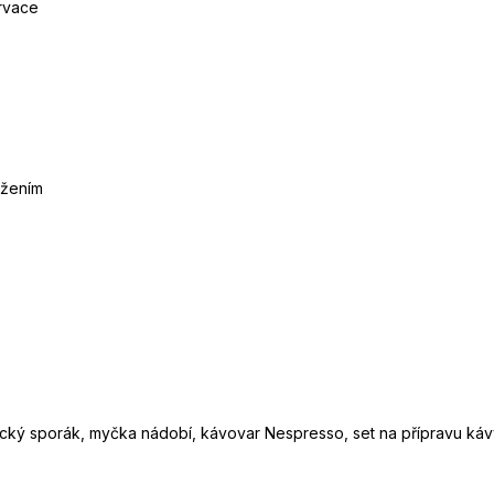
ervace
ižením
cký sporák, myčka nádobí, kávovar Nespresso, set na přípravu kávy a