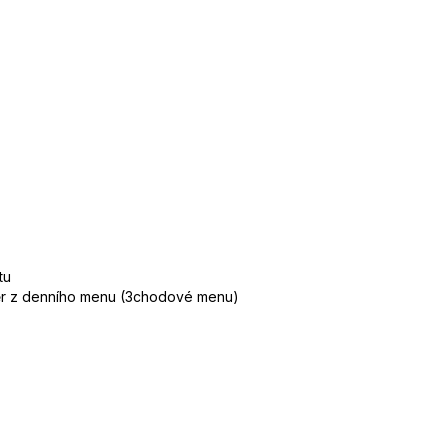
tu
běr z denního menu (3chodové menu)