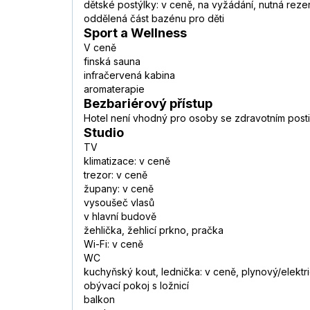
dětské postýlky: v ceně, na vyžádání, nutná rez
oddělená část bazénu pro děti
Sport a Wellness
V ceně
finská sauna
infračervená kabina
aromaterapie
Bezbariérový přístup
Hotel není vhodný pro osoby se zdravotním post
Studio
TV
klimatizace: v ceně
trezor: v ceně
župany: v ceně
vysoušeč vlasů
v hlavní budově
žehlička, žehlicí prkno, pračka
Wi-Fi: v ceně
WC
kuchyňský kout, lednička: v ceně, plynový/elektri
obývací pokoj s ložnicí
balkon