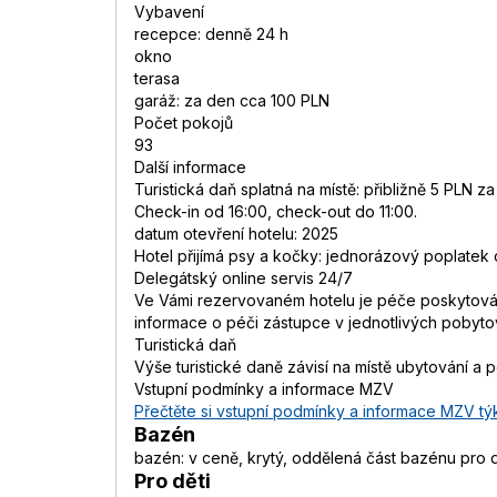
Vybavení
recepce: denně 24 h
okno
terasa
garáž: za den cca 100 PLN
Počet pokojů
93
Další informace
Turistická daň splatná na místě: přibližně 5 PLN z
Check-in od 16:00, check-out do 11:00.
datum otevření hotelu: 2025
Hotel přijímá psy a kočky: jednorázový poplatek
Delegátský online servis 24/7
Ve Vámi rezervovaném hotelu je péče poskytována
informace o péči zástupce v jednotlivých pobyt
Turistická daň
Výše turistické daně závisí na místě ubytování a 
Vstupní podmínky a informace MZV
Přečtěte si vstupní podmínky a informace MZV týk
Bazén
bazén: v ceně, krytý, oddělená část bazénu pro d
Pro děti