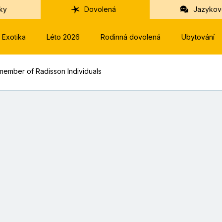
ky
Dovolená
Jazykov
Exotika
Léto 2026
Rodinná dovolená
Ubytování
 member of Radisson Individuals