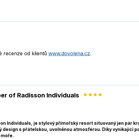
né recenze od klientů
www.dovolena.cz
.
er of Radisson Individuals
on Individuals, je stylový přímořský resort situovaný jen pár k
design s přátelskou, uvolněnou atmosférou. Díky vynikající p
u moře.