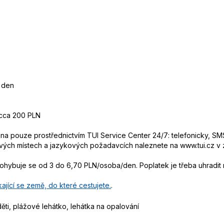
a den
 cca 200 PLN
 pouze prostřednictvím TUI Service Center 24/7: telefonicky, SMS
ových místech a jazykových požadavcích naleznete na www.tui.cz v
pohybuje se od 3 do 6,70 PLN/osoba/den. Poplatek je třeba uhradit n
ající se země, do které cestujete.
.
ěti, plážové lehátko, lehátka na opalování