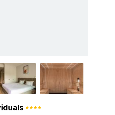
+15
viduals