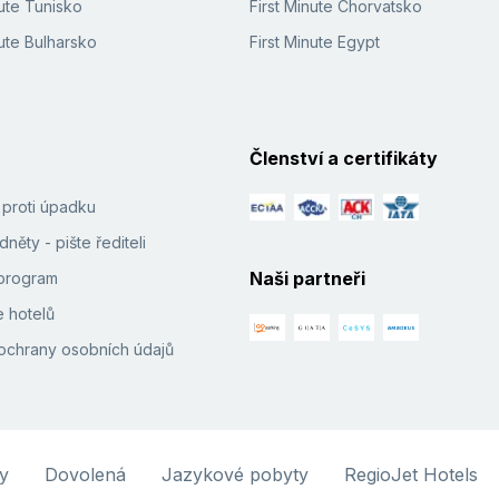
ute Tunisko
First Minute Chorvatsko
ute Bulharsko
First Minute Egypt
Členství a certifikáty
í proti úpadku
něty - pište řediteli
Naši partneři
e program
 hotelů
ochrany osobních údajů
y
Dovolená
Jazykové pobyty
RegioJet Hotels