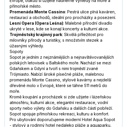
Evropě, odkud si užijete nádherné výhledy na moře a
přímořské město.
Promenáda Monte Cassino
: Pestrá ulice plná kaváren,
restaurací a obchodů, ideální pro procházky a posezení.
Lesní Opera (Opera Leśna)
: Malebné přírodní divadlo
ukryté v lese, kde se konají koncerty a kulturní akce.
Trojměstský krajinný park
: Skvělá příležitost pro
milovníky přírody a turistiky, s množstvím stezek a
úžasnými výhledy.
Sopoty
Sopot je jedním z nejznámějších a nejnavštěvovanějších
polských letovisek u Baltského moře. Nachází se mezi
Gdaňskem a Gdyní a tvoří s nimi trojměstí zvané
Trójmiasto. Nabízí široké písečné pláže, malebnou
promenádu Monte Cassino, stylové kavárny a nejdelší
dřevěné molo v Evropě, které se táhne 511 metrů do
moře.
Kromě koupání a procházek si zde užijete i lázeňskou
atmosféru, kulturní akce, elegantní restaurace, vodní
sporty nebo výlety do Gdaňsku a dalších částí pobřeží.
Sopot spojuje přímořskou rekreaci, kulturu a komfort.
Pro ubytování doporučujeme moderní Hotel Aqua Sopot
- stylový a rodinný hotel nedaleko pláže a aquaparku,