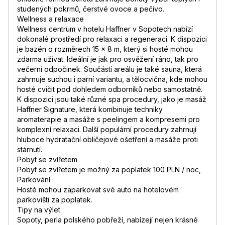
studených pokrmů, čerstvé ovoce a pečivo.
Wellness a relaxace
Wellness centrum v hotelu Haffner v Sopotech nabízí
dokonalé prostředí pro relaxaci a regeneraci. K dispozici
je bazén o rozměrech 15 x 8 m, který si hosté mohou
zdarma užívat. Ideální je jak pro osvěžení ráno, tak pro
večerní odpočinek. Součástí areálu je také sauna, která
zahrnuje suchou i parní variantu, a tělocvična, kde mohou
hosté cvičit pod dohledem odborníků nebo samostatně.
K dispozici jsou také různé spa procedury, jako je masáž
Haffner Signature, která kombinuje techniky
aromaterapie a masáže s peelingem a kompresemi pro
komplexní relaxaci. Další populární procedury zahrnují
hluboce hydratační obličejové ošetření a masáže proti
stárnutí.
Pobyt se zvířetem
Pobyt se zvířetem je možný za poplatek 100 PLN / noc,
Parkování
Hosté mohou zaparkovat své auto na hotelovém
parkovišti za poplatek.
Tipy na výlet
Sopoty, perla polského pobřeží, nabízejí nejen krásné