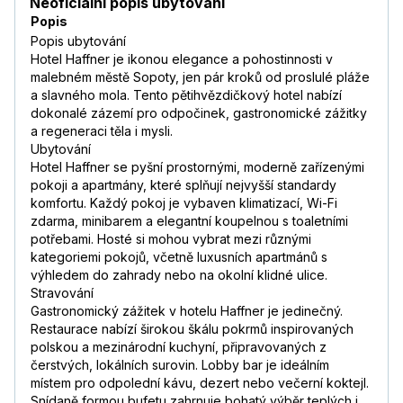
Neoficiální popis ubytování
Popis
Popis ubytování
Hotel Haffner je ikonou elegance a pohostinnosti v
malebném městě Sopoty, jen pár kroků od proslulé pláže
a slavného mola. Tento pětihvězdičkový hotel nabízí
dokonalé zázemí pro odpočinek, gastronomické zážitky
a regeneraci těla i mysli.
Ubytování
Hotel Haffner se pyšní prostornými, moderně zařízenými
pokoji a apartmány, které splňují nejvyšší standardy
komfortu. Každý pokoj je vybaven klimatizací, Wi-Fi
zdarma, minibarem a elegantní koupelnou s toaletními
potřebami. Hosté si mohou vybrat mezi různými
kategoriemi pokojů, včetně luxusních apartmánů s
výhledem do zahrady nebo na okolní klidné ulice.
Stravování
Gastronomický zážitek v hotelu Haffner je jedinečný.
Restaurace nabízí širokou škálu pokrmů inspirovaných
polskou a mezinárodní kuchyní, připravovaných z
čerstvých, lokálních surovin. Lobby bar je ideálním
místem pro odpolední kávu, dezert nebo večerní koktejl.
Snídaně formou bufetu zahrnuje bohatý výběr teplých i