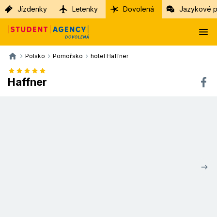
Jízdenky
Letenky
Dovolená
Jazykové p
Polsko
Pomořsko
hotel Haffner
Haffner