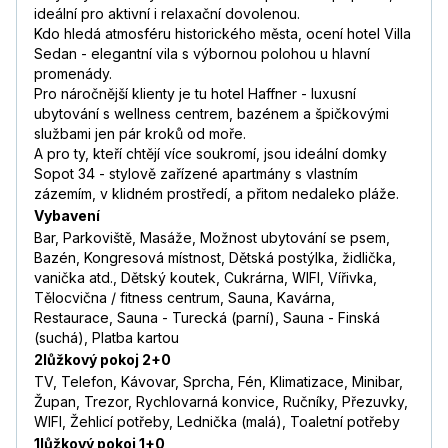
ideální pro aktivní i relaxační dovolenou.
Kdo hledá atmosféru historického města, ocení hotel Villa
Sedan - elegantní vila s výbornou polohou u hlavní
promenády.
Pro náročnější klienty je tu hotel Haffner - luxusní
ubytování s wellness centrem, bazénem a špičkovými
službami jen pár kroků od moře.
A pro ty, kteří chtějí více soukromí, jsou ideální domky
Sopot 34 - stylově zařízené apartmány s vlastním
zázemím, v klidném prostředí, a přitom nedaleko pláže.
Vybavení
Bar, Parkoviště, Masáže, Možnost ubytování se psem,
Bazén, Kongresová místnost, Dětská postýlka, židlička,
vanička atd., Dětský koutek, Cukrárna, WIFI, Vířivka,
Tělocvična / fitness centrum, Sauna, Kavárna,
Restaurace, Sauna - Turecká (parní), Sauna - Finská
(suchá), Platba kartou
2lůžkový pokoj 2+0
TV, Telefon, Kávovar, Sprcha, Fén, Klimatizace, Minibar,
Župan, Trezor, Rychlovarná konvice, Ručníky, Přezuvky,
WIFI, Žehlicí potřeby, Lednička (malá), Toaletní potřeby
1lůžkový pokoj 1+0