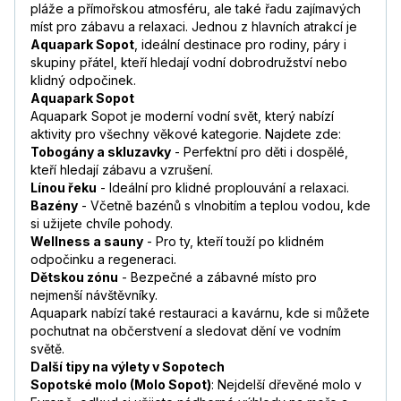
pláže a přímořskou atmosféru, ale také řadu zajímavých
míst pro zábavu a relaxaci. Jednou z hlavních atrakcí je
Aquapark Sopot
, ideální destinace pro rodiny, páry i
skupiny přátel, kteří hledají vodní dobrodružství nebo
klidný odpočinek.
Aquapark Sopot
Aquapark Sopot je moderní vodní svět, který nabízí
aktivity pro všechny věkové kategorie. Najdete zde:
Tobogány a skluzavky
- Perfektní pro děti i dospělé,
kteří hledají zábavu a vzrušení.
Línou řeku
- Ideální pro klidné proplouvání a relaxaci.
Bazény
- Včetně bazénů s vlnobitím a teplou vodou, kde
si užijete chvíle pohody.
Wellness a sauny
- Pro ty, kteří touží po klidném
odpočinku a regeneraci.
Dětskou zónu
- Bezpečné a zábavné místo pro
nejmenší návštěvníky.
Aquapark nabízí také restauraci a kavárnu, kde si můžete
pochutnat na občerstvení a sledovat dění ve vodním
světě.
Další tipy na výlety v Sopotech
Sopotské molo (Molo Sopot)
: Nejdelší dřevěné molo v