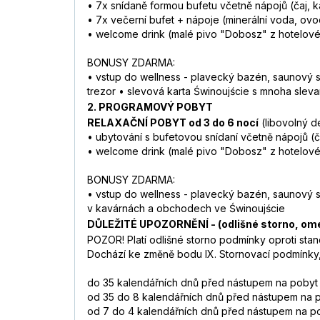
• 7x snídaně formou bufetu včetně nápojů (čaj, 
• 7x večerní bufet + nápoje (minerální voda, ovo
• welcome drink (malé pivo "Dobosz" z hotelové
BONUSY ZDARMA:
• vstup do wellness - plavecký bazén, saunový sv
trezor • slevová karta Świnoujście s mnoha sle
2. PROGRAMOVÝ POBYT
RELAXAČNÍ POBYT od 3 do 6 nocí
(libovolný d
• ubytování s bufetovou snídaní včetně nápojů (
• welcome drink (malé pivo "Dobosz" z hotelové
BONUSY ZDARMA:
• vstup do wellness - plavecký bazén, saunový s
v kavárnách a obchodech ve Świnoujście
DŮLEŽITÉ UPOZORNĚNÍ - (odlišné storno, om
POZOR! Platí odlišné storno podmínky oproti s
Dochází ke změně bodu IX. Stornovací podmínky,
do 35 kalendářních dnů před nástupem na pobyt
od 35 do 8 kalendářních dnů před nástupem na 
od 7 do 4 kalendářních dnů před nástupem na p