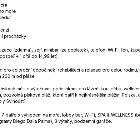
ście
ého moře
ocedur
penzí
k i procházky
izace (zdarma), sejf, minibar (za poplatek), telefon, Wi-Fi, fén, žup
spělí + 1 dítě do 14,99 let).
m pro celoroční odpočinek, rehabilitaci a relaxaci pro celou rodinu, 
a 200 m od pláže.
zeňských měst s výtečnými podmínkami pro lázeňskou léčbu, wellne
pozvolná písková pláž, která patří k nejkrásnějším plážím Polska, 
y Svinoústí.
 v 7. patře s výhledem na moře, lobby bar, Wi-Fi, SPA & WELLNESS (b
gramy Diego Dalla Palma), 3 výtahy, podzemní garáže.