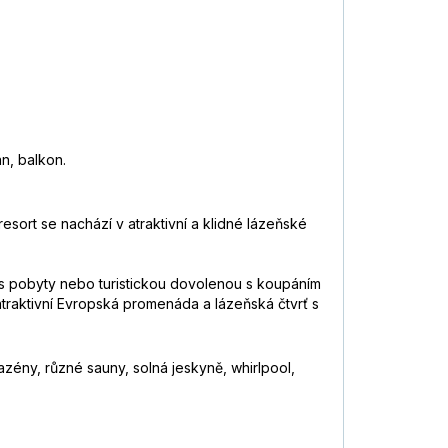
an, balkon.
resort se nachází v atraktivní a klidné lázeňské
ss pobyty nebo turistickou dovolenou s koupáním
atraktivní Evropská promenáda a lázeňská čtvrť s
azény, různé sauny, solná jeskyně, whirlpool,