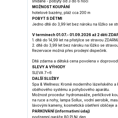
snídaně - pobyty od 3 do 6 nocí
MOŽNOST KOUPÁNÍ
hotelové bazény, pláž cca 200 m
POBYT S DĚTMI
Jedno dítě do 3,99 let bez nároku na lůžko se 
V termínech 01.07.- 01.09.2026 až 2 děti ZD
1. dítě do 14,99 let na přistýlce se stravou ZDAR
2. dítě do 3,99 let bez nároku na lůžko se stra
Rezervace možná přes prodejní dispečink.
Dítě zdarma a dětská cena povolena v doprovodu 
SLEVY A VÝHODY
SLEVA 7=6
DALŠÍ SLUŽBY
Spa & Wellness: Kromě moderního lázeňského a k
oběhového systému a pohybového aparátu.
Možnost procedur: hydromasáže, perličkové koupe
na ruce a nohy, lampa Sollux, vodní aerobik, mas
lávovými kameny, kosmetická ošetření obličeje a t
PARKOVÁNÍ (informativní údaj)
podzemní garáže 80 PLN/ den