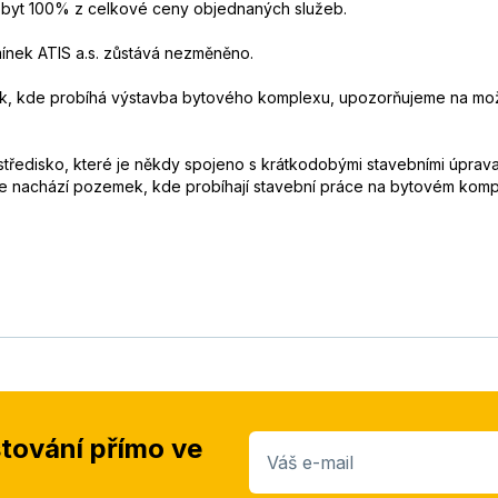
obyt 100% z celkové ceny objednaných služeb.
ínek ATIS a.s. zůstává nezměněno.
, kde probíhá výstavba bytového komplexu, upozorňujeme na možno
 středisko, které je někdy spojeno s krátkodobými stavebními úprav
se nachází pozemek, kde probíhají stavební práce na bytovém komp
stování přímo ve
Váš e-mail