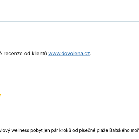
né recenze od klientů
www.dovolena.cz
.
tylový wellness pobyt jen pár kroků od písečné pláže Baltského moř