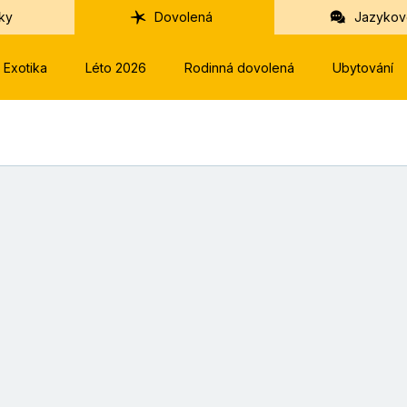
ky
Dovolená
Jazykov
Exotika
Léto 2026
Rodinná dovolená
Ubytování