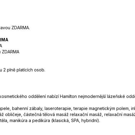
stravou ZDARMA.
ARMA
MA
vou ZDARMA
2 plně platících osob.
osmetického oddělení nabízí Hamilton nejmodernější lázeňské odděl
le, bahenní zábaly, laseroterapie, terapie magnetickým polem, inh
áž obličeje, částečná tělová masáž relaxační masáž, relaxační masá
ěla, manikúra a pedikúra (klasická, SPA, hybridní).