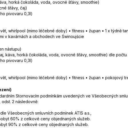
káva, horká čokoláda, voda, ovocné šťávy, smoothie)
cné šťávy, čaj)
ho pivovaru 0,3l)
ět, whirlpool (mimo léčebné doby) • fitness • župan • 1 x týdně ta
vami v kavárnách a obchodech ve Świnoujście
en nástupu)
čaj, káva, horká čokoláda, voda, ovocné šťávy, smoothie) dle počtu
ho pivovaru 0,3l)
vět, whirlpool (mimo léčebné doby) • fitness • župan • pokojový tr
ezení)
tandardním Stornovacím podmínkám uvedených ve Všeobecných smluv
 odst. 2 následovně:
 dle Všeobecných smluvních podmínek ATIS a.s.,
pobyt 60% z celkové ceny objednaných služeb.
obyt 90% z celkové ceny objednaných služeb.