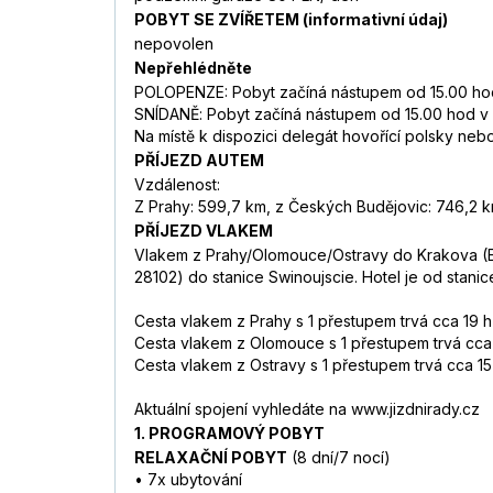
POBYT SE ZVÍŘETEM (informativní údaj)
nepovolen
Nepřehlédněte
POLOPENZE: Pobyt začíná nástupem od 15.00 hod v
SNÍDANĚ: Pobyt začíná nástupem od 15.00 hod v d
Na místě k dispozici delegát hovořící polsky ne
PŘÍJEZD AUTEM
Vzdálenost:
Z Prahy: 599,7 km, z Českých Budějovic: 746,2 k
PŘÍJEZD VLAKEM
Vlakem z Prahy/Olomouce/Ostravy do Krakova (EN
28102) do stanice Swinoujscie. Hotel je od stanice
Cesta vlakem z Prahy s 1 přestupem trvá cca 19 h
Cesta vlakem z Olomouce s 1 přestupem trvá cca 
Cesta vlakem z Ostravy s 1 přestupem trvá cca 15 
Aktuální spojení vyhledáte na www.jizdnirady.cz
1. PROGRAMOVÝ POBYT
RELAXAČNÍ POBYT
(8 dní/7 nocí)
• 7x ubytování