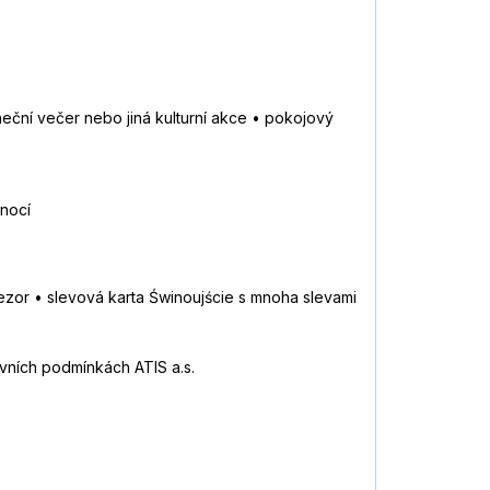
neční večer nebo jiná kulturní akce • pokojový
 nocí
ezor • slevová karta Świnoujście s mnoha slevami
ních podmínkách ATIS a.s.