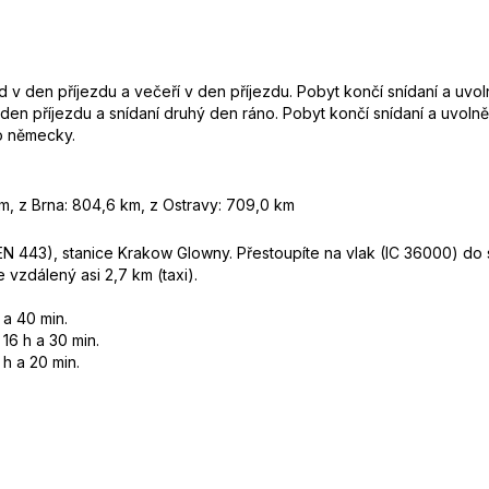
 den příjezdu a večeří v den příjezdu. Pobyt končí snídaní a uvo
en příjezdu a snídaní druhý den ráno. Pobyt končí snídaní a uvoln
bo německy.
m, z Brna: 804,6 km, z Ostravy: 709,0 km
 443), stanice Krakow Glowny. Přestoupíte na vlak (IC 36000) do
 vzdálený asi 2,7 km (taxi).
 a 40 min.
16 h a 30 min.
h a 20 min.