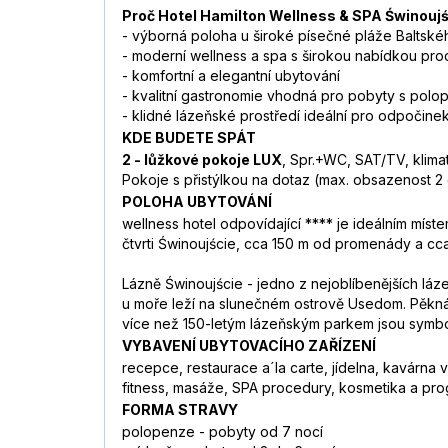
Proč Hotel Hamilton Wellness & SPA Świnouj
- výborná poloha u široké písečné pláže Baltsk
- moderní wellness a spa s širokou nabídkou pr
- komfortní a elegantní ubytování
- kvalitní gastronomie vhodná pro pobyty s polo
- klidné lázeňské prostředí ideální pro odpočine
KDE BUDETE SPÁT
2 - lůžkové pokoje LUX
, Spr.+WC, SAT/TV, klimat
Pokoje s přistýlkou na dotaz (max. obsazenost 2 do
POLOHA UBYTOVÁNÍ
wellness hotel odpovídající **** je ideálním míste
čtvrti Świnoujście, cca 150 m od promenády a cc
Lázně Świnoujście - jedno z nejoblíbenějších lá
u moře leží na slunečném ostrově Usedom. Pěkná, 
více než 150-letým lázeňským parkem jsou symbol
VYBAVENÍ UBYTOVACÍHO ZAŘÍZENÍ
recepce, restaurace a´la carte, jídelna, kavárna
fitness, masáže, SPA procedury, kosmetika a pro
FORMA STRAVY
polopenze - pobyty od 7 nocí