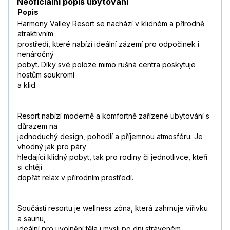
Neoficiální popis ubytování
Popis
Harmony Valley Resort se nachází v klidném a přírodně
atraktivním
prostředí, které nabízí ideální zázemí pro odpočinek i
nenáročný
pobyt. Díky své poloze mimo rušná centra poskytuje
hostům soukromí
a klid.
Resort nabízí moderně a komfortně zařízené ubytování s
důrazem na
jednoduchý design, pohodlí a příjemnou atmosféru. Je
vhodný jak pro páry
hledající klidný pobyt, tak pro rodiny či jednotlivce, kteří
si chtějí
dopřát relax v přírodním prostředí.
Součástí resortu je wellness zóna, která zahrnuje vířivku
a saunu,
ideální pro uvolnění těla i mysli po dni stráveném