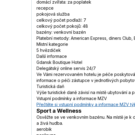
domácí zvířata: za poplatek
recepce
pokojová služba
celkový počet podlaží: 7
celkový počet pokojů: 48
bazény: venkovní bazén
Platební metody: American Express, diners Club,
Místní kategorie
5 hvězdiček
Další informace
Gdansk Boutique Hotel
Delegátský online servis 24/7
Ve Vámi rezervovaném hotelu je péče poskytována
informace o péči zástupce v jednotlivých pobyt
Turistická daň
Výše turistické daně závisí na místě ubytování a 
Vstupní podmínky a informace MZV
Přečtěte si vstupní podmínky a informace MZV týk
Sport a Wellness
Osvěžte se ve venkovním bazénu. Na místě je k dis
a živá hudba.
aerobik