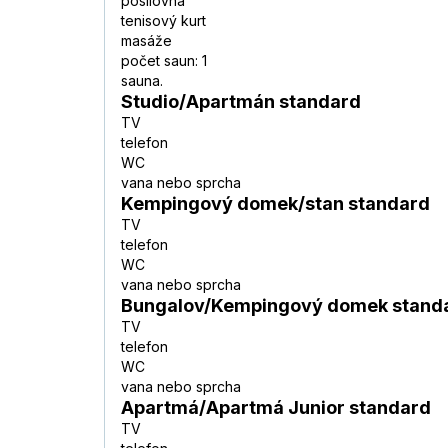
posilovna
tenisový kurt
masáže
počet saun: 1
sauna.
Studio/Apartmán standard
TV
telefon
WC
vana nebo sprcha
Kempingový domek/stan standard
TV
telefon
WC
vana nebo sprcha
Bungalov/Kempingový domek stand
TV
telefon
WC
vana nebo sprcha
Apartmá/Apartmá Junior standard
TV