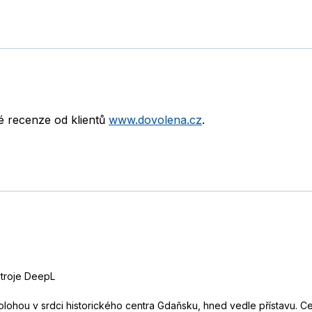
né recenze od klientů
www.dovolena.cz
.
stroje DeepL
polohou v srdci historického centra Gdaňsku, hned vedle přístavu. 