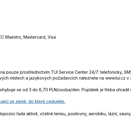
 EC Maestro, Mastercard, Visa
 pouze prostřednictvím TUI Service Center 24/7: telefonicky, SMS
ových místech a jazykových požadavcích naleznete na www.tui.cz v
pohybuje se od 3 do 6,70 PLN/osoba/den. Poplatek je třeba uhradit n
ající se země, do které cestujete.
.
pozici řada aktivit, včetně tenisu, posilovny, aerobiku, lázní, sauny