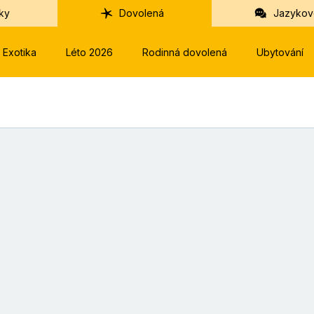
ky
Dovolená
Jazykov
Exotika
Léto 2026
Rodinná dovolená
Ubytování