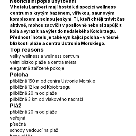
Neoficiální popis ubytování
V hotelu Lambert mají hosté k dispozici wellness
centrum s krytým bazénem, vířivkou, saunovým
komplexem a solnou jeskyní. Ti, kteří chtějí trávit čas
aktivně, mohou zacvičit v posilovně nebo si zapůjčit
kola a vyrazit na výlet do nedalekého Kołobrzegu.
Předností hotelu je také vynikající poloha – v těsné
blízkosti pláže a centra Ustronia Morskiego.
Top reasons
velký wellness a wellness centrum
velmi blízko pláže a centra města
elegantně zařízené pokoje
Poloha
přibližně 150 m od centra Ustronie Morskie
přibližně 12 km od Kołobrzegu
přibližně 20 m od pláže
přibližně 3 km od vlakového nádraží
Pláž
přibližně 20 m od pláže
veřejná
písečná
schody vedoucí na pláž