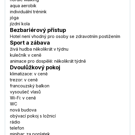
aqua aerobik
individuální trénink
jóga
jízdní kola
Bezbariérový přístup
Hotel není vhodný pro osoby se zdravotním postižením
Sport a zábava
živá hudba několikrát v týdnu
kulečník v ceně
animace pro dospělé: několikrát týdně
Dvoulůžkový pokoj
klimatizace: v ceně
trezor: v ceně
francouzský balkon
vysoušeč vlasů
Wi-Fi: v ceně
WC
nová budova
obývací pokoj s ložnicí
rádio
telefon
minibar: za poplatek