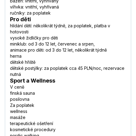
bazén: vnitřní, vyhřívaný
vířivka: vnitřní, vyhřívaná
ručníky: za poplatek
Pro děti
hlídání dětí: několikrát týdně, za poplatek, platba v
hotovosti
vysoké židličky pro děti
miniklub: od 3 do 12 let, červenec a srpen,
animace pro děti: od 3 do 12 let, několikrát týdně
herna
dětské hřiště
dětské postýlky: za poplatek cca 45 PLN/noc, rezervace
nutná
Sport a Wellness
V ceně
finská sauna
posilovna
Za poplatek
wellness
masáže
terapeutické ošetření
kosmetické procedury
nordic walking