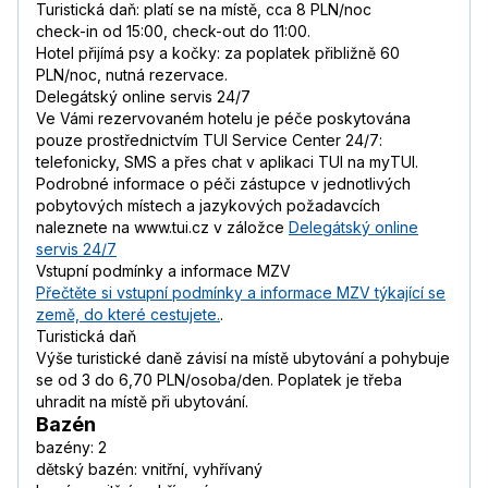
Turistická daň: platí se na místě, cca 8 PLN/noc
check-in od 15:00, check-out do 11:00.
Hotel přijímá psy a kočky: za poplatek přibližně 60
PLN/noc, nutná rezervace.
Delegátský online servis 24/7
Ve Vámi rezervovaném hotelu je péče poskytována
pouze prostřednictvím TUI Service Center 24/7:
telefonicky, SMS a přes chat v aplikaci TUI na myTUI.
Podrobné informace o péči zástupce v jednotlivých
pobytových místech a jazykových požadavcích
naleznete na www.tui.cz v záložce
Delegátský online
servis 24/7
Vstupní podmínky a informace MZV
Přečtěte si vstupní podmínky a informace MZV týkající se
země, do které cestujete.
.
Turistická daň
Výše turistické daně závisí na místě ubytování a pohybuje
se od 3 do 6,70 PLN/osoba/den. Poplatek je třeba
uhradit na místě při ubytování.
Bazén
bazény: 2
dětský bazén: vnitřní, vyhřívaný