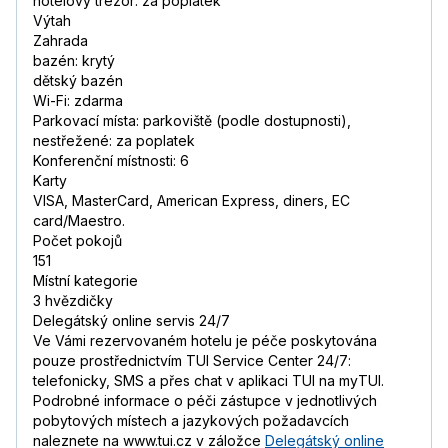
hotelový trezor: za poplatek
Výtah
Zahrada
bazén: krytý
dětský bazén
Wi-Fi: zdarma
Parkovací místa: parkoviště (podle dostupnosti),
nestřežené: za poplatek
Konferenční místnosti: 6
Karty
VISA, MasterCard, American Express, diners, EC
card/Maestro.
Počet pokojů
151
Místní kategorie
3 hvězdičky
Delegátský online servis 24/7
Ve Vámi rezervovaném hotelu je péče poskytována
pouze prostřednictvím TUI Service Center 24/7:
telefonicky, SMS a přes chat v aplikaci TUI na myTUI.
Podrobné informace o péči zástupce v jednotlivých
pobytových místech a jazykových požadavcích
naleznete na www.tui.cz v záložce
Delegátský online