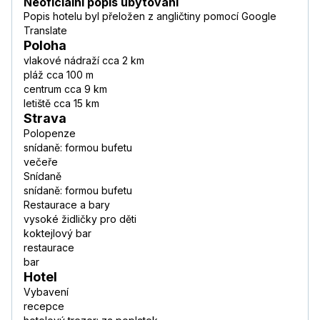
Neoficiální popis ubytování
Popis hotelu byl přeložen z angličtiny pomocí Google
Translate
Poloha
vlakové nádraží cca 2 km
pláž cca 100 m
centrum cca 9 km
letiště cca 15 km
Strava
Polopenze
snídaně: formou bufetu
večeře
Snídaně
snídaně: formou bufetu
Restaurace a bary
vysoké židličky pro děti
koktejlový bar
restaurace
bar
Hotel
Vybavení
recepce