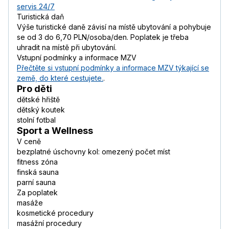
servis 24/7
Turistická daň
Výše turistické daně závisí na místě ubytování a pohybuje
se od 3 do 6,70 PLN/osoba/den. Poplatek je třeba
uhradit na místě při ubytování.
Vstupní podmínky a informace MZV
Přečtěte si vstupní podmínky a informace MZV týkající se
země, do které cestujete.
.
Pro děti
dětské hřiště
dětský koutek
stolní fotbal
Sport a Wellness
V ceně
bezplatné úschovny kol: omezený počet míst
fitness zóna
finská sauna
parní sauna
Za poplatek
masáže
kosmetické procedury
masážní procedury