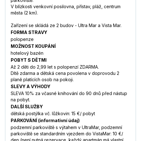
parkoviště.
V blízkosti venkovní posilovna, přístav, pláž, centrum
města (2 km).
Zařízení se skládá ze 2 budov - Ultra Mar a Vista Mar.
FORMA STRAVY
polopenze
MOŽNOST KOUPÁNÍ
hotelový bazén
POBYT S DĚTMI
Až 2 děti do 2,99 let s polopenzí ZDARMA.
Dítě zdarma a dětská cena povolena v doprovodu 2
planě platících osob na pokoji.
SLEVY A VÝHODY
SLEVA 10% za včasné knihování do 90 dnů před nástup
na pobyt.
DALŠÍ SLUŽBY
dětská postýlka vč. lůžkovin: 15 €/ pobyt
PARKOVÁNÍ (informativní údaj)
podzemní parkoviště s výtahem v UltraMar, podzemní
parkoviště se standardním vjezdem do VistaMar: 10 €/
den (není nutná rezervace, každý apartmán má vlastní