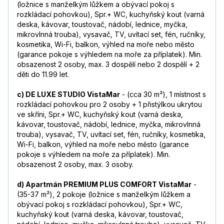
(ložnice s manželkým lůžkem a obývací pokoj s
rozkládací pohovkou), Spr.+ WC, kuchyňský kout (varná
deska, kávovar, toustovač, nádobí, lednice, myčka,
mikrovlnná trouba), vysavač, TV, uvítací set, fén, ručníky,
kosmetika, Wi-Fi, balkon, výhled na moře nebo město
(garance pokoje s výhledem na moře za příplatek). Min.
obsazenost 2 osoby, max. 3 dospělí nebo 2 dospělí + 2
děti do 11.99 let.
c) DE LUXE STUDIO VistaMar
- (cca 30 m²), 1 místnost s
rozkládací pohovkou pro 2 osoby + 1 přistýlkou ukrytou
ve skříni, Spr.+ WC, kuchyňský kout (varná deska,
kávovar, toustovač, nádobí, lednice, myčka, mikrovlnná
trouba), vysavač, TV, uvítací set, fén, ručníky, kosmetika,
Wi-Fi, balkon, výhled na moře nebo město (garance
pokoje s výhledem na moře za příplatek). Min.
obsazenost 2 osoby, max. 3 osoby.
d) Apartmán PREMIUM PLUS COMFORT VistaMar
-
(35-37 m²), 2 pokoje (ložnice s manželkým lůžkem a
obývací pokoj s rozkládací pohovkou), Spr.+ WC,
kuchyňský kout (varná deska, kávovar, toustovač,