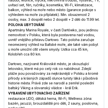
nádobí, lednice, myčka, mikrovlnná trouba), vysavač, TV,
uvítací set, fén, ručníky, kosmetika, Wi-Fi, klimatizace,
balkon, výhled na moře nebo město (garance pokoje s
výhledem na moře za příplatek). Min. obsazenost 2
osoby, max. 3 dospělí nebo 2 dospělí + 2 děti do 11.99 let.
POLOHA UBYTOVÁNÍ
Apartmány Marina Royale, v časti Darłówko, jsou jedinou
nemovitost v Polsku, která byla postavena nad vodou,
uvnitř vnějšího přístavu Darłowo. Tato poloha zaručuje
neomezený výhled na Baltské moře, ale také vám pobyt
u moře umožní cítit všemi smysly. Ustka cca 45 km,
Kolobřeh cca 80 km.
Darłowo, nazývané Královské město, je okouzlující
letovisko, které má po celý rok co nabídnout. Zdejší
pláže jsou považovány za nejkrásnější v Polsku a kromě
přírody a krásných západů slunce turisty láká i působivá
historie města. Právě zde se narodil a zemřel poslední
baltský Viking a slovanský vládce - král Erik.
VYBAVENÍ UBYTOVACÍHO ZAŘÍZENÍ
restaurace LIDO, dětská herna, Wi-Fi, Wellness zóna:
bazén, jacuzzi, brouzdaliště pro děti, 2 sauny, posilovna,