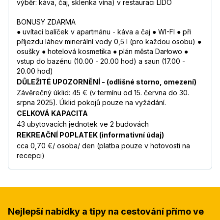
výběr: káva, čaj, sklenka vína) v restauraci LIDO
BONUSY ZDARMA
● uvítací balíček v apartmánu - káva a čaj ● WI-FI ● při
příjezdu láhev minerální vody 0,5 l (pro každou osobu) ●
osušky ● hotelová kosmetika ● plán města Darłowo ●
vstup do bazénu (10.00 - 20.00 hod) a saun (17.00 -
20.00 hod)
DŮLEŽITÉ UPOZORNĚNÍ - (odlišné storno, omezení)
Závěrečný úklid: 45 € (v termínu od 15. června do 30.
srpna 2025). Úklid pokojů pouze na vyžádání.
CELKOVÁ KAPACITA
43 ubytovacích jednotek ve 2 budovách
REKREAČNÍ POPLATEK (informativní údaj)
cca 0,70 €/ osoba/ den (platba pouze v hotovosti na
recepci)
Nejlepší nabídky a tipy na cestování přímo ve