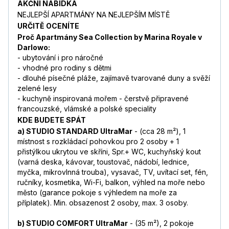
AKČNÍ NABÍDKA
NEJLEPŠÍ APARTMÁNY NA NEJLEPŠÍM MÍSTĚ
URČITĚ OCENÍTE
Proč Apartmány Sea Collection by Marina Royale v
Darlowo:
- ubytování i pro náročné
- vhodné pro rodiny s dětmi
- dlouhé písečné pláže, zajímavě tvarované duny a svěží
zelené lesy
- kuchyně inspirovaná mořem - čerstvě připravené
francouzské, vlámské a polské speciality
KDE BUDETE SPÁT
a) STUDIO STANDARD UltraMar
- (cca 28 m²), 1
místnost s rozkládací pohovkou pro 2 osoby + 1
přistýlkou ukrytou ve skříni, Spr.+ WC, kuchyňský kout
(varná deska, kávovar, toustovač, nádobí, lednice,
myčka, mikrovlnná trouba), vysavač, TV, uvítací set, fén,
ručníky, kosmetika, Wi-Fi, balkon, výhled na moře nebo
město (garance pokoje s výhledem na moře za
příplatek). Min. obsazenost 2 osoby, max. 3 osoby.
b) STUDIO COMFORT UltraMar
- (35 m²), 2 pokoje