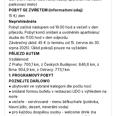
parkovací místo)
POBYT SE ZVÍŘETEM (informativní údaj)
15 €/ den
Nepřehlédněte
Pobyt začíná nástupem od 16.00 hod a večeří v den
příjezdu. Pobyt končí snídaní a uvolněním apartmánu/
studia do 11.00 hod v den odjezdu.
Závěrečný úklid: 45 € (v termínu od 15. června do 30.
srpna 2025). Úklid pokojů pouze na vyžádání.
PŘÍJEZD AUTEM
Vzdálenost:
Z Prahy: 700,1 km, z Českých Budějovic: 846,6 km, z
Brna: 904,9 km, z Ostravy: 773,1 km
1. PROGRAMOVÝ POBYT
POZNEJTE DARLOWO
● ubytování ve vybrané kategorii dle počtu nocí
● snídaně formou bufetu v restauraci LIDO s výhledem na
moře
● večeře - servírované - menu šéfkuchaře (polévka,
hlavní jídlo, dezert, minerální voda)
● pro každou dospělou osobu - welcome drink (na