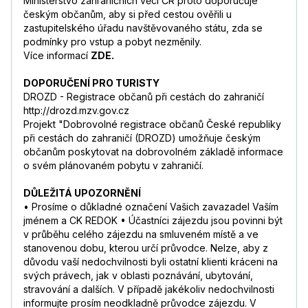
Ministerstvo zahraničních věcí ČR proto doporučuje
českým občanům, aby si před cestou ověřili u
zastupitelského úřadu navštěvovaného státu, zda se
podmínky pro vstup a pobyt nezměnily.
Více informací
ZDE.
DOPORUČENÍ PRO TURISTY
DROZD - Registrace občanů při cestách do zahraničí
http://drozd.mzv.gov.cz
Projekt "Dobrovolné registrace občanů České republiky
při cestách do zahraničí (DROZD) umožňuje českým
občanům poskytovat na dobrovolném základě informace
o svém plánovaném pobytu v zahraničí.
DŮLEŽITÁ UPOZORNĚNÍ
• Prosíme o důkladné označení Vašich zavazadel Vaším
jménem a CK REDOK • Účastníci zájezdu jsou povinni být
v průběhu celého zájezdu na smluveném místě a ve
stanovenou dobu, kterou určí průvodce. Nelze, aby z
důvodu vaší nedochvilnosti byli ostatní klienti kráceni na
svých právech, jak v oblasti poznávání, ubytování,
stravování a dalších. V případě jakékoliv nedochvilnosti
informujte prosím neodkladně průvodce zájezdu. V