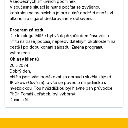
Všeobecných smluvních podmínek.
V současné situaci je nutné počítat se zvýšenou
kontrolou na hranicích a je pro nutné dodržet množství
alkoholu a cigaret deklarované v odbavení.
Program zájezdu
Dle katalogu. Může být však přizpůsoben časovému
limitu na trase, počasí, nepředvídatelným okolnostem na
cestě i po dobu konání zájezdu. Změna programu
vyhrazena!
Ohlasy klientů
20.5.2024
Dobrý den,
chtěla jsem vám poděkovat za opravdu skvělý zájezd
(Krakow+Osvětim), a vše se povedlo na jedničku s
hvězdičkou. Tou hvězdičkou byl hlavně pan průvodce
PhDr. Tomáš Jeřábek, byl výborný.
Daniela N.