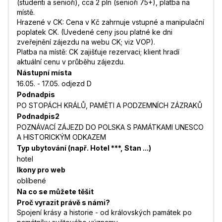
(studenti a senioři), cca 2 pln (senioři 75+), platba na
místě.
Hrazené v CK: Cena v Kč zahrnuje vstupné a manipulační
poplatek CK. (Uvedené ceny jsou platné ke dni
zveřejnění zájezdu na webu CK; viz VOP).
Platba na místě: CK zajišťuje rezervaci; klient hradí
aktuální cenu v průběhu zájezdu.
Nástupní místa
16.05. - 17.05. odjezd D
Podnadpis
PO STOPÁCH KRÁLŮ, PAMĚTI A PODZEMNÍCH ZÁZRAKŮ
Podnadpis2
POZNÁVACÍ ZÁJEZD DO POLSKA S PAMÁTKAMI UNESCO
A HISTORICKÝM ODKAZEM
Typ ubytování (např. Hotel ***, Stan ...)
hotel
Ikony pro web
oblíbené
Na co se můžete těšit
Proč vyrazit právě s námi?
Spojení krásy a historie - od královských památek po