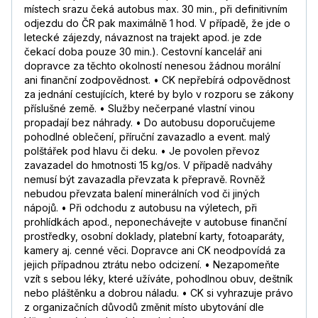
místech srazu čeká autobus max. 30 min., při definitivním
odjezdu do ČR pak maximálně 1 hod. V případě, že jde o
letecké zájezdy, návaznost na trajekt apod. je zde
čekací doba pouze 30 min.). Cestovní kancelář ani
dopravce za těchto okolností nenesou žádnou morální
ani finanční zodpovědnost. • CK nepřebírá odpovědnost
za jednání cestujících, které by bylo v rozporu se zákony
příslušné země. • Služby nečerpané vlastní vinou
propadají bez náhrady. • Do autobusu doporučujeme
pohodlné oblečení, příruční zavazadlo a event. malý
polštářek pod hlavu či deku. • Je povolen převoz
zavazadel do hmotnosti 15 kg/os. V případě nadváhy
nemusí být zavazadla převzata k přepravě. Rovněž
nebudou převzata balení minerálních vod či jiných
nápojů. • Při odchodu z autobusu na výletech, při
prohlídkách apod., neponechávejte v autobuse finanční
prostředky, osobní doklady, platební karty, fotoaparáty,
kamery aj. cenné věci. Dopravce ani CK neodpovídá za
jejich případnou ztrátu nebo odcizení. • Nezapomeňte
vzít s sebou léky, které užíváte, pohodlnou obuv, deštník
nebo pláštěnku a dobrou náladu. • CK si vyhrazuje právo
z organizačních důvodů změnit místo ubytování dle