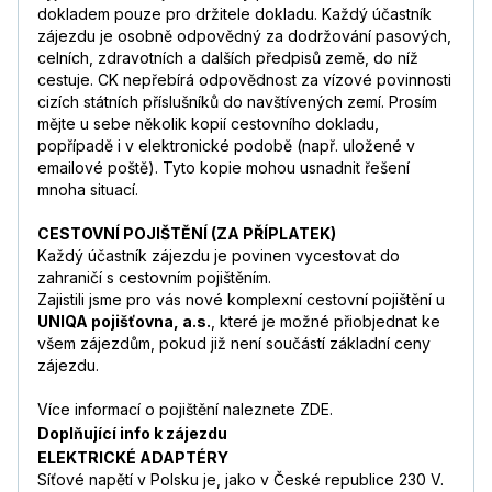
dokladem pouze pro držitele dokladu. Každý účastník
zájezdu je osobně odpovědný za dodržování pasových,
celních, zdravotních a dalších předpisů země, do níž
cestuje. CK nepřebírá odpovědnost za vízové povinnosti
cizích státních příslušníků do navštívených zemí. Prosím
mějte u sebe několik kopií cestovního dokladu,
popřípadě i v elektronické podobě (např. uložené v
emailové poště). Tyto kopie mohou usnadnit řešení
mnoha situací.
CESTOVNÍ POJIŠTĚNÍ (ZA PŘÍPLATEK)
Každý účastník zájezdu je povinen vycestovat do
zahraničí s cestovním pojištěním.
Zajistili jsme pro vás nové komplexní cestovní pojištění u
UNIQA pojišťovna, a.s.
, které je možné přiobjednat ke
všem zájezdům, pokud již není součástí základní ceny
zájezdu.
Více informací o pojištění naleznete ZDE.
Doplňující info k zájezdu
ELEKTRICKÉ ADAPTÉRY
Síťové napětí v Polsku je, jako v České republice 230 V.