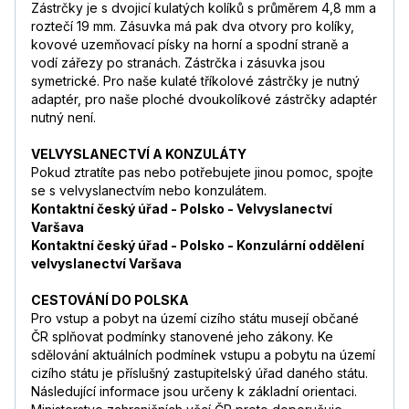
Zástrčky je s dvojicí kulatých kolíků s průměrem 4,8 mm a
roztečí 19 mm. Zásuvka má pak dva otvory pro kolíky,
kovové uzemňovací písky na horní a spodní straně a
vodí zářezy po stranách. Zástrčka i zásuvka jsou
symetrické. Pro naše kulaté tříkolové zástrčky je nutný
adaptér, pro naše ploché dvoukolíkové zástrčky adaptér
nutný není.
VELVYSLANECTVÍ A KONZULÁTY
Pokud ztratíte pas nebo potřebujete jinou pomoc, spojte
se s velvyslanectvím nebo konzulátem.
Kontaktní český úřad - Polsko - Velvyslanectví
Varšava
Kontaktní český úřad - Polsko - Konzulární oddělení
velvyslanectví Varšava
CESTOVÁNÍ DO POLSKA
Pro vstup a pobyt na území cizího státu musejí občané
ČR splňovat podmínky stanovené jeho zákony. Ke
sdělování aktuálních podmínek vstupu a pobytu na území
cizího státu je příslušný zastupitelský úřad daného státu.
Následující informace jsou určeny k základní orientaci.