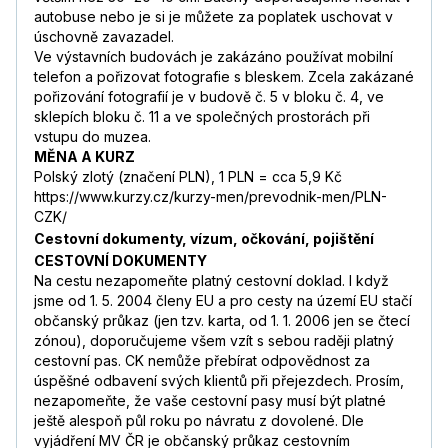
autobuse nebo je si je můžete za poplatek uschovat v
úschovně zavazadel.
Ve výstavních budovách je zakázáno používat mobilní
telefon a pořizovat fotografie s bleskem. Zcela zakázané
pořizování fotografií je v budově č. 5 v bloku č. 4, ve
sklepích bloku č. 11 a ve společných prostorách při
vstupu do muzea.
MĚNA A KURZ
Polský zlotý (značení PLN), 1 PLN = cca 5,9 Kč
https://www.kurzy.cz/kurzy-men/prevodnik-men/PLN-
CZK/
Cestovní dokumenty, vízum, očkování, pojištění
CESTOVNÍ DOKUMENTY
Na cestu nezapomeňte platný cestovní doklad. I když
jsme od 1. 5. 2004 členy EU a pro cesty na území EU stačí
občanský průkaz (jen tzv. karta, od 1. 1. 2006 jen se čtecí
zónou), doporučujeme všem vzít s sebou raději platný
cestovní pas. CK nemůže přebírat odpovědnost za
úspěšné odbavení svých klientů při přejezdech. Prosím,
nezapomeňte, že vaše cestovní pasy musí být platné
ještě alespoň půl roku po návratu z dovolené. Dle
vyjádření MV ČR je občanský průkaz cestovním