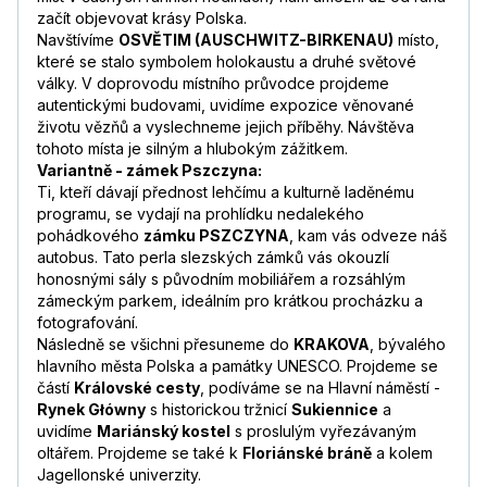
začít objevovat krásy Polska.
Navštívíme
OSVĚTIM (AUSCHWITZ-BIRKENAU)
místo,
které se stalo symbolem holokaustu a druhé světové
války. V doprovodu místního průvodce projdeme
autentickými budovami, uvidíme expozice věnované
životu vězňů a vyslechneme jejich příběhy. Návštěva
tohoto místa je silným a hlubokým zážitkem.
Variantně - zámek Pszczyna:
Ti, kteří dávají přednost lehčímu a kulturně laděnému
programu, se vydají na prohlídku nedalekého
pohádkového
zámku PSZCZYNA
, kam vás odveze náš
autobus. Tato perla slezských zámků vás okouzlí
honosnými sály s původním mobiliářem a rozsáhlým
zámeckým parkem, ideálním pro krátkou procházku a
fotografování.
Následně se všichni přesuneme do
KRAKOVA
, bývalého
hlavního města Polska a památky UNESCO. Projdeme se
částí
Královské cesty
, podíváme se na Hlavní náměstí -
Rynek Główny
s historickou tržnicí
Sukiennice
a
uvidíme
Mariánský kostel
s proslulým vyřezávaným
oltářem. Projdeme se také k
Floriánské bráně
a kolem
Jagellonské univerzity.