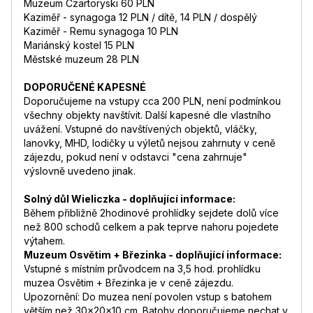
Muzeum Czartoryski 60 PLN
Kaziměř - synagoga 12 PLN / dítě, 14 PLN / dospělý
Kaziměř - Remu synagoga 10 PLN
Mariánský kostel 15 PLN
Městské muzeum 28 PLN
DOPORUČENÉ KAPESNÉ
Doporučujeme na vstupy cca 200 PLN, není podmínkou
všechny objekty navštívit. Další kapesné dle vlastního
uvážení. Vstupné do navštívených objektů, vláčky,
lanovky, MHD, lodičky u výletů nejsou zahrnuty v ceně
zájezdu, pokud není v odstavci "cena zahrnuje"
výslovně uvedeno jinak.
Solný důl Wieliczka - doplňující informace:
Během přibližně 2hodinové prohlídky sejdete dolů více
než 800 schodů celkem a pak teprve nahoru pojedete
výtahem.
Muzeum Osvětim + Březinka - doplňující informace:
Vstupné s místním průvodcem na 3,5 hod. prohlídku
muzea Osvětim + Březinka je v ceně zájezdu.
Upozornění: Do muzea není povolen vstup s batohem
větším než 30x20x10 cm. Batohy doporučujeme nechat v