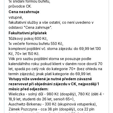
1x snídani formou bufetu,
průvodce CK.
Cena nezahrnuje
vstupné,
fakultativní služby a vše ostatní, co není uvedeno v
odstavci "Cena zahrnuje".
Fakultativní příplatek
1lůžkový pokoj 600 Kč,
1x večeře formou bufetu 550 Kč,
komplexní pojištění vč. storna zájezdu: do 69,99 let 130
Kč, 70+ let 150 Kč.
Věk pro sazbu pojištění storna se posuzuje podle
kalendářního roku: pokud klient v daném roce dovrší 70
let, spadá po celý rok do kategorie 70+ (bez ohledu na
termín zájezdu); jinak platí kategorie do 69,99 let.
Vstupy níže uvedené je nutné předem závazně
rezervovat při objednání zájezdu v CK, nejpozději 1
měsíc před odjezdem:
Wieliczka - solný důl - 980 Kč (dospělý), 780 Kč (děti 4 -
18,9 let, studenti do 26 let, senioři 65+),
Auschwitz-Birkenau - 330 Kč (skupinová vstupenka),
Zámek Pszczyna - cca 38 pln (dospělý), cca 22 pln