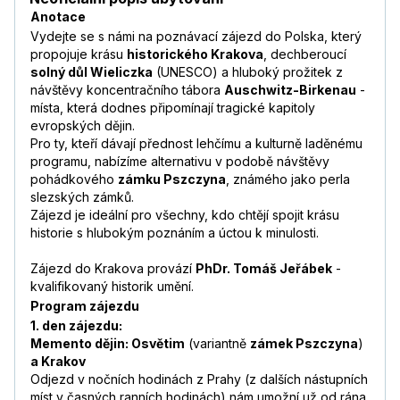
Anotace
Vydejte se s námi na poznávací zájezd do Polska, který
propojuje krásu
historického Krakova
, dechberoucí
solný důl Wieliczka
(UNESCO) a hluboký prožitek z
návštěvy koncentračního tábora
Auschwitz-Birkenau
-
místa, která dodnes připomínají tragické kapitoly
evropských dějin.
Pro ty, kteří dávají přednost lehčímu a kulturně laděnému
programu, nabízíme alternativu v podobě návštěvy
pohádkového
zámku Pszczyna
, známého jako perla
slezských zámků.
Zájezd je ideální pro všechny, kdo chtějí spojit krásu
historie s hlubokým poznáním a úctou k minulosti.
Zájezd do Krakova provází
PhDr. Tomáš Jeřábek
-
kvalifikovaný historik umění.
Program zájezdu
1. den zájezdu:
Memento dějin: Osvětim
(variantně
zámek Pszczyna
)
a Krakov
Odjezd v nočních hodinách z Prahy (z dalších nástupních
míst v časných ranních hodinách) nám umožní už od rána