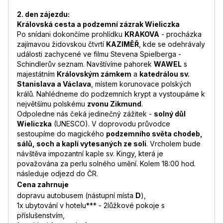
2. den zájezdu:
Královská cesta a podzemní zázrak Wieliczka
Po snídani dokončíme prohlídku
KRAKOVA
- procházka
zajímavou židovskou čtvrtí
KAZIMĚŘ
, kde se odehrávaly
události zachycené ve filmu Stevena Spielberga -
Schindlerův seznam. Navštívíme pahorek
WAWEL
s
majestátním
Královským zámkem
a
katedrálou sv.
Stanislava a Václava
, místem korunovace polských
králů. Nahlédneme do podzemních krypt a vystoupáme k
největšímu polskému
zvonu Zikmund
.
Odpoledne nás čeká jedinečný zážitek -
solný důl
Wieliczka
(UNESCO). V doprovodu průvodce
sestoupíme do magického
podzemního světa chodeb,
sálů, soch a kaplí vytesaných ze soli
. Vrcholem bude
návštěva impozantní kaple sv. Kingy, která je
považována za perlu solného umění. Kolem 18:00 hod.
následuje odjezd do ČR.
Cena zahrnuje
dopravu autobusem (nástupní místa
D
),
1x ubytování v hotelu*** - 2lůžkové pokoje s
příslušenstvím,