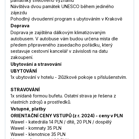
památníky světového významu
Návštěva dvou památek UNESCO během jediného
zájezdu
Pohodlný dvoudenní program s ubytováním v Krakově
Doprava
Doprava je zajištěna dálkovým klimatizovaným
autobusem. V autobuse vám budou určena místa dle
předem připraveného zasedacího pořádku, který
sestavuje cestovní kancelář v závislosti na datu
zakoupení.
Ubytování a stravování
UBYTOVÁNÍ
1x ubytování v hotelu - 2lůžkové pokoje s příslušenstvím.
STRAVOVÁNÍ
1x snídaně formou bufetu. Ostatní strava je řešena z
vlastních zdrojů a prostředků.
Vstupné, platby
ORIENTAČNÍ CENY VSTUPŮ (z r. 2024) - ceny v PLN
Wawel - katedrála 14 PLN / dítě, 20 PLN / dospělý
Wawel - komnaty 35 PLN
Wawel - klenotnice 35 PLN