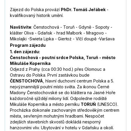
Zájezd do Polska provází
PhDr. Tomáš Jeřábek
-
kvalifikovaný historik umění.
Navštívíte
: Čenstochová - Toruň - Gdyně - Sopoty -
klášter Oliva - Gdaňsk - hrad Malbork - Mragovo -
Mikolajki -Swieta Lipka - Gierłoż - Vlčí doupě -Varšava
Program zájezdu
1. den zájezdu:
Čenstochová - poutní srdce Polska, Toruň - město
Mikuláše Koperníka
Odjezd z Prahy (cca 00:30 hod.) přes Olomouc a
Ostravu do Polska. První zastávkou bude
ČENSTOCHOVÁ
, hlavní duchovní centrum Polska a 5.
nejvýznamnější poutní místo světa. Za ikonou Černé
Madony Čenstochovské se do kláštera na Jasné Hoře
každoročně sjíždějí miliony lidí. Odpoledne rodiště
Mikuláše Koperníka a město perníku
TORUŇ
(UNESCO).
Procházka dokonale zachovaným středověkým centrem
města, sevřeným mohutnými hradbami. Nespočet
zdejších stavebních skvostů dokládá nesporný
hanzovními vliv. Ubytování v hotelu v Gdaňsku a okolí.