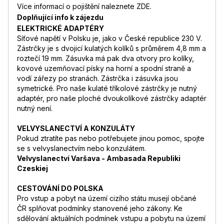
Více informací o pojištění naleznete ZDE.
Doplňující info k zájezdu
ELEKTRICKÉ ADAPTÉRY
Síťové napětí v Polsku je, jako v České republice 230 V.
Zástrčky je s dvojicí kulatých kolíků s průměrem 4,8 mm a
roztečí 19 mm. Zásuvka má pak dva otvory pro kolíky,
kovové uzemňovací písky na horní a spodní straně a
vodí zářezy po stranách. Zástrčka i zásuvka jsou
symetrické. Pro naše kulaté tříkolové zástrčky je nutný
adaptér, pro naše ploché dvoukolíkové zástrčky adaptér
nutný není.
VELVYSLANECTVÍ A KONZULÁTY
Pokud ztratíte pas nebo potřebujete jinou pomoc, spojte
se s velvyslanectvím nebo konzulátem.
Velvyslanectví Varšava - Ambasada Republiki
Czeskiej
CESTOVÁNÍ DO POLSKA
Pro vstup a pobyt na území cizího státu musejí občané
ČR splňovat podmínky stanovené jeho zákony. Ke
sdělování aktuálních podmínek vstupu a pobytu na území