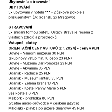
Ubytování a stravování
UBYTOVÁNÍ
5x ubytování v hotelu *** - 2lůžkové pokoje s
příslušenstvím (3x Gdaňsk, 2x Mrągowo).
STRAVOVÁNÍ
5x snídani formou bufetu. Ostatní strava je řešena z
vlastních zdrojů a prostředků.
Vstupné, platby
ORIENTAČNÍ CENY VSTUPŮ (z r. 2024) - ceny v PLN
Gdyně - Námořní muzeum 30 PLN
(skupinový vstup min. 10 osob 23 PLN)
Gdyně - Muzeum Dar Pomorza 23 PLN
Gdyně - Akvárium 35 PLN
Gdaňsk - Radnice 25 PLN
Gdaňsk - Muzeum jantaru 35 PLN
Gdaňsk - Zelená brána 13 PLN
Gdaňsk - Kostel Panny Marie 5 PLN
věž kostela 6 PLN
Malbork - prohlídka 80 PLN
(včetně audio-průvodce v českém jazyce)
Mikolajki - plavba po jezeře Śniardwy 45 PLN