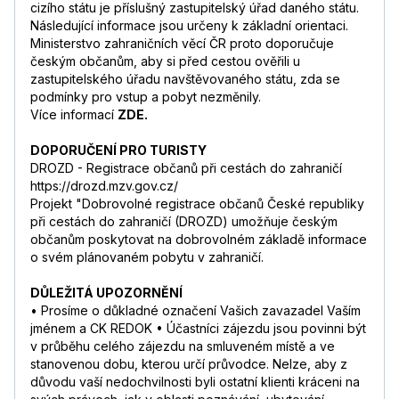
cizího státu je příslušný zastupitelský úřad daného státu.
Následující informace jsou určeny k základní orientaci.
Ministerstvo zahraničních věcí ČR proto doporučuje
českým občanům, aby si před cestou ověřili u
zastupitelského úřadu navštěvovaného státu, zda se
podmínky pro vstup a pobyt nezměnily.
Více informací
ZDE.
DOPORUČENÍ PRO TURISTY
DROZD - Registrace občanů při cestách do zahraničí
https://drozd.mzv.gov.cz/
Projekt "Dobrovolné registrace občanů České republiky
při cestách do zahraničí (DROZD) umožňuje českým
občanům poskytovat na dobrovolném základě informace
o svém plánovaném pobytu v zahraničí.
DŮLEŽITÁ UPOZORNĚNÍ
• Prosíme o důkladné označení Vašich zavazadel Vaším
jménem a CK REDOK • Účastníci zájezdu jsou povinni být
v průběhu celého zájezdu na smluveném místě a ve
stanovenou dobu, kterou určí průvodce. Nelze, aby z
důvodu vaší nedochvilnosti byli ostatní klienti kráceni na