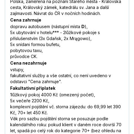
Polska, zaměřená na poznání Starého města - Královská
cesta, Královský zámek, katedrálu sv. Jana a další
zajímavosti. Návrat do ČR v nočních hodinách.
Cena zahrnuje
dopravu autobusem (nástupní místa
D
),
5x ubytování v hotelu*** - 2lůžkové pokoje s
příslušenstvím (3x Gdaňsk, 2x Mrągowo),
5x snídani formou bufetu,
pobytovou taxu,
průvodce CK.
Cena nezahrnuje
vstupy,
fakultativní služby a vše ostatní, co není uvedeno v
odstavci "Cena zahrnuje".
Fakultativní příplatek
1lůžkový pokoj 4000 Kč (omezený počet),
5x večeře 2200 Kč,
komplexní pojištění vč. storna zájezdu: do 69,99 let 390
Kč, 70+ let 450 Kč.
Věk pro sazbu pojištění storna se posuzuje podle
kalendářního roku: pokud klient v daném roce dovrší 70
let, spadá po celý rok do kategorie 70+ (bez ohledu na