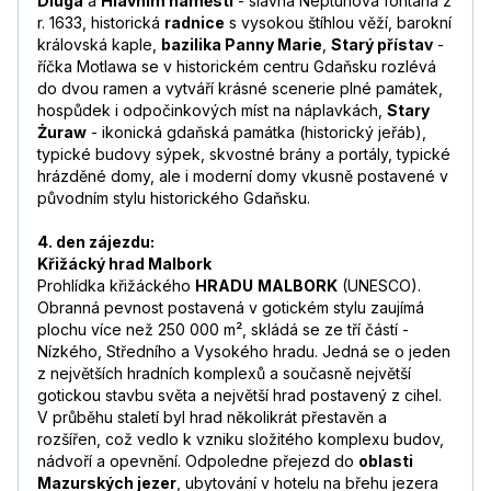
Dluga
a
Hlavním náměstí
- slavná Neptunova fontána z
r. 1633, historická
radnice
s vysokou štíhlou věží, barokní
královská kaple,
bazilika Panny Marie
,
Starý přístav
-
říčka Motlawa se v historickém centru Gdaňsku rozlévá
do dvou ramen a vytváří krásné scenerie plné památek,
hospůdek i odpočinkových míst na náplavkách,
Stary
Żuraw
- ikonická gdaňská památka (historický jeřáb),
typické budovy sýpek, skvostné brány a portály, typické
hrázděné domy, ale i moderní domy vkusně postavené v
původním stylu historického Gdaňsku.
4. den zájezdu:
Křižácký hrad Malbork
Prohlídka křižáckého
HRADU
MALBORK
(UNESCO).
Obranná pevnost postavená v gotickém stylu zaujímá
plochu více než 250 000 m², skládá se ze tří částí -
Nízkého, Středního a Vysokého hradu. Jedná se o jeden
z největších hradních komplexů a současně největší
gotickou stavbu světa a největší hrad postavený z cihel.
V průběhu staletí byl hrad několikrát přestavěn a
rozšířen, což vedlo k vzniku složitého komplexu budov,
nádvoří a opevnění. Odpoledne přejezd do
oblasti
Mazurských jezer
, ubytování v hotelu na břehu jezera