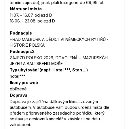
termín zájezdu); jinak platí kategorie do 69,99 let.
Nástupní místa
11.07. - 16.07. odjezd D
18.08. - 23.08. odjezd D
Podnadpis
HRAD MALBORK A DĚDICTVÍ NĚMECKÝCH RYTÍŘŮ -
HISTORIE POLSKA
Podnadpis2
ZÁJEZD POLSKO 2026, DOVOLENÁ U MAZURSKĆH
JEZER A BALTSKÉHO MOŘE
Typ ubytování (např. Hotel ***, Stan ...)
hotel***
Ikony pro web
oblíbené
Doprava
Doprava je zajištěna dálkovým klimatizovaným
autobusem. V autobuse vám budou určena místa dle
předem připraveného zasedacího pořádku, který
sestavuje cestovní kancelář v závislosti na datu
zakoupení.