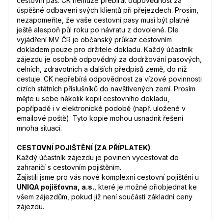
cestovní pas. CK nemůže přebírat odpovědnost za
úspěšné odbavení svých klientů při přejezdech. Prosím,
nezapomeňte, že vaše cestovní pasy musí být platné
ještě alespoň půl roku po návratu z dovolené. Dle
vyjádření MV ČR je občanský průkaz cestovním
dokladem pouze pro držitele dokladu. Každý účastník
zájezdu je osobně odpovědný za dodržování pasových,
celních, zdravotních a dalších předpisů země, do níž
cestuje. CK nepřebírá odpovědnost za vízové povinnosti
cizích státních příslušníků do navštívených zemí. Prosím
mějte u sebe několik kopií cestovního dokladu,
popřípadě i v elektronické podobě (např. uložené v
emailové poště). Tyto kopie mohou usnadnit řešení
mnoha situací.
CESTOVNÍ POJIŠTĚNÍ (ZA PŘÍPLATEK)
Každý účastník zájezdu je povinen vycestovat do
zahraničí s cestovním pojištěním.
Zajistili jsme pro vás nové komplexní cestovní pojištění u
UNIQA pojišťovna, a.s.
, které je možné přiobjednat ke
všem zájezdům, pokud již není součástí základní ceny
zájezdu.