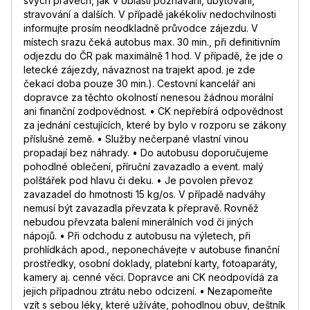
svých právech, jak v oblasti poznávání, ubytování,
stravování a dalších. V případě jakékoliv nedochvilnosti
informujte prosím neodkladně průvodce zájezdu. V
místech srazu čeká autobus max. 30 min., při definitivním
odjezdu do ČR pak maximálně 1 hod. V případě, že jde o
letecké zájezdy, návaznost na trajekt apod. je zde
čekací doba pouze 30 min.). Cestovní kancelář ani
dopravce za těchto okolností nenesou žádnou morální
ani finanční zodpovědnost. • CK nepřebírá odpovědnost
za jednání cestujících, které by bylo v rozporu se zákony
příslušné země. • Služby nečerpané vlastní vinou
propadají bez náhrady. • Do autobusu doporučujeme
pohodlné oblečení, příruční zavazadlo a event. malý
polštářek pod hlavu či deku. • Je povolen převoz
zavazadel do hmotnosti 15 kg/os. V případě nadváhy
nemusí být zavazadla převzata k přepravě. Rovněž
nebudou převzata balení minerálních vod či jiných
nápojů. • Při odchodu z autobusu na výletech, při
prohlídkách apod., neponechávejte v autobuse finanční
prostředky, osobní doklady, platební karty, fotoaparáty,
kamery aj. cenné věci. Dopravce ani CK neodpovídá za
jejich případnou ztrátu nebo odcizení. • Nezapomeňte
vzít s sebou léky, které užíváte, pohodlnou obuv, deštník