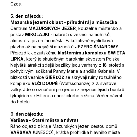
Czos.
5. den zájezdu:
Mazurská jezerní oblast - přírodní ráj a městečka
Centrum
MAZURSKÝCH JEZER
, kouzelné městečko a
přístav
MIKOLAJKI
- nábřeží s vesnicí námořníků,
atmosféra jezerního města. Fakultativně vyhlídková
plavba až na největší mazurské
JEZERO ŚNIARDWY
.
Přejezd k Jezuitskému
klášternímu komplexu
SWIETA
LIPKA,
který je skutečným barokním skvostem Polska.
Největší atrakcí zdejší baziliky jsou varhany z 18. století s
pohyblivými soškami Panny Marie a anděla Gabriela. V
blízkosti vesnice
GIERŁOŻ
se skrývají ruiny rozsáhlého
komplexu
VLČÍ DOUPĚ
(Wolfsschanze) z 2. světové
války. Jde o označení pro jeden z nejznámějších bunkrů
týkajících se Hitlera a nacistického režimu. Večer návrat
do hotelu.
6. den zájezdu:
Varšava - Staré město a návrat
Ráno odjezd z kraje Mazurských jezer, cestou domů
VARŠAVA
(UNESCO), krátká prohlídka hlavního města