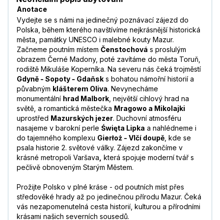
Anotace
Vydejte se s námi na jedinečný poznávací zájezd do
Polska, během kterého navštívíme nejkrásnější historická
města, památky UNESCO i malebné kouty Mazur.
Začneme poutním místem
Čenstochová
s proslulým
obrazem Černé Madony, poté zavítáme do města Toruň,
rodiště Mikuláše Koperníka. Na severu nás čeká trojměstí
Gdyně - Sopoty - Gdaňsk
s bohatou námořní historií a
půvabným
klášterem Oliva
. Nevynecháme
monumentální
hrad Malbork
, největší cihlový hrad na
světě, a romantická městečka
Mragowo a Mikolajki
uprostřed
Mazurských jezer
. Duchovní atmosféru
nasajeme v barokní perle
Święta Lipka
a nahlédneme i
do tajemného komplexu
Gierłoż - Vlčí doupě
, kde se
psala historie 2. světové války. Zájezd zakončíme v
krásné metropoli Varšava
,
která spojuje moderní tvář s
pečlivě obnoveným Starým Městem.
Prožijte Polsko v plné kráse - od poutních míst přes
středověké hrady až po jedinečnou přírodu Mazur. Čeká
vás nezapomenutelná cesta historií, kulturou a přírodními
krásami našich severních sousedů.