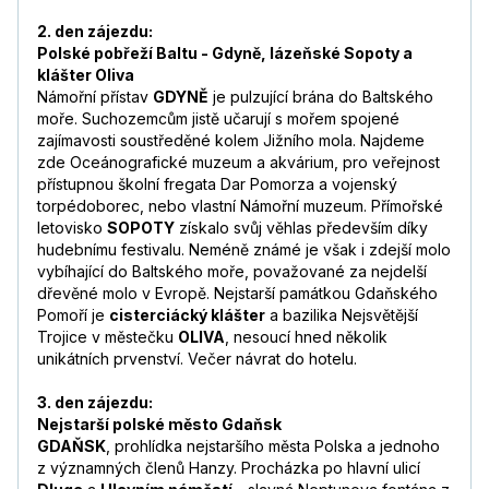
2. den zájezdu:
Polské pobřeží Baltu - Gdyně, lázeňské Sopoty a
klášter Oliva
Námořní přístav
GDYNĚ
je pulzující brána do Baltského
moře. Suchozemcům jistě učarují s mořem spojené
zajímavosti soustředěné kolem Jižního mola. Najdeme
zde Oceánografické muzeum a akvárium, pro veřejnost
přístupnou školní fregata Dar Pomorza a vojenský
torpédoborec, nebo vlastní Námořní muzeum. Přímořské
letovisko
SOPOTY
získalo svůj věhlas především díky
hudebnímu festivalu. Neméně známé je však i zdejší molo
vybíhající do Baltského moře, považované za nejdelší
dřevěné molo v Evropě. Nejstarší památkou Gdaňského
Pomoří je
cisterciácký klášter
a bazilika Nejsvětější
Trojice v městečku
OLIVA
, nesoucí hned několik
unikátních prvenství. Večer návrat do hotelu.
3. den zájezdu:
Nejstarší polské město Gdaňsk
GDAŇSK
, prohlídka nejstaršího města Polska a jednoho
z významných členů Hanzy. Procházka po hlavní ulicí