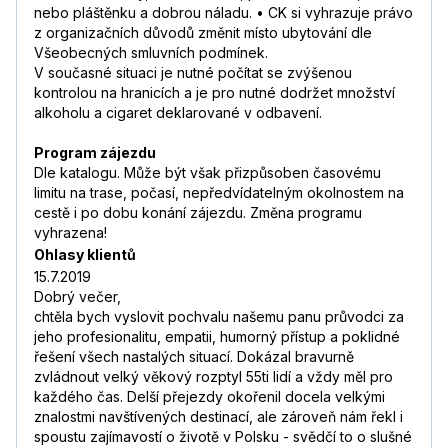
nebo pláštěnku a dobrou náladu. • CK si vyhrazuje právo
z organizačních důvodů změnit místo ubytování dle
Všeobecných smluvních podmínek.
V současné situaci je nutné počítat se zvýšenou
kontrolou na hranicích a je pro nutné dodržet množství
alkoholu a cigaret deklarované v odbavení.
Program zájezdu
Dle katalogu. Může být však přizpůsoben časovému
limitu na trase, počasí, nepředvídatelným okolnostem na
cestě i po dobu konání zájezdu. Změna programu
vyhrazena!
Ohlasy klientů
15.7.2019
Dobrý večer,
chtěla bych vyslovit pochvalu našemu panu průvodci za
jeho profesionalitu, empatii, humorný přístup a poklidné
řešení všech nastalých situací. Dokázal bravurně
zvládnout velký věkový rozptyl 55ti lidí a vždy měl pro
každého čas. Delší přejezdy okořenil docela velkými
znalostmi navštívených destinací, ale zároveň nám řekl i
spoustu zajímavostí o životě v Polsku - svědčí to o slušné