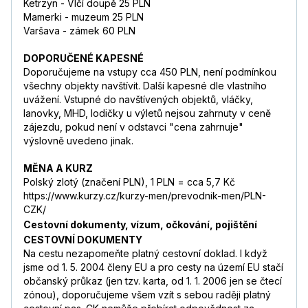
Ketrzyn - Vlčí doupě 25 PLN
Mamerki - muzeum 25 PLN
Varšava - zámek 60 PLN
DOPORUČENÉ KAPESNÉ
Doporučujeme na vstupy cca 450 PLN, není podmínkou
všechny objekty navštívit. Další kapesné dle vlastního
uvážení. Vstupné do navštívených objektů, vláčky,
lanovky, MHD, lodičky u výletů nejsou zahrnuty v ceně
zájezdu, pokud není v odstavci "cena zahrnuje"
výslovně uvedeno jinak.
MĚNA A KURZ
Polský zlotý (značení PLN), 1 PLN = cca 5,7 Kč
https://www.kurzy.cz/kurzy-men/prevodnik-men/PLN-
CZK/
Cestovní dokumenty, vízum, očkování, pojištění
CESTOVNÍ DOKUMENTY
Na cestu nezapomeňte platný cestovní doklad. I když
jsme od 1. 5. 2004 členy EU a pro cesty na území EU stačí
občanský průkaz (jen tzv. karta, od 1. 1. 2006 jen se čtecí
zónou), doporučujeme všem vzít s sebou raději platný