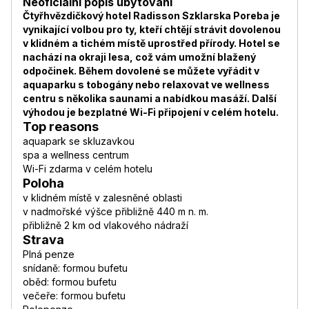
Neoficiální popis ubytování
Čtyřhvězdičkový hotel Radisson Szklarska Poreba je
vynikající volbou pro ty, kteří chtějí strávit dovolenou
v klidném a tichém místě uprostřed přírody. Hotel se
nachází na okraji lesa, což vám umožní blažený
odpočinek. Během dovolené se můžete vyřádit v
aquaparku s tobogány nebo relaxovat ve wellness
centru s několika saunami a nabídkou masáží. Další
výhodou je bezplatné Wi-Fi připojení v celém hotelu.
Top reasons
aquapark se skluzavkou
spa a wellness centrum
Wi-Fi zdarma v celém hotelu
Poloha
v klidném místě v zalesněné oblasti
v nadmořské výšce přibližně 440 m n. m.
přibližně 2 km od vlakového nádraží
Strava
Plná penze
snídaně: formou bufetu
oběd: formou bufetu
večeře: formou bufetu