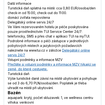
Další informace
Turistická daň splatná na místě: cca 0,80 EUR/osoba/den
check-in od 15:00, check-out do 11:00.
domácí zvířata nepovolena
Delegátský online servis 24/7
Ve Vámi rezervovaném hotelu je péče poskytována
pouze prostřednictvím TUI Service Center 24/7:
telefonicky, SMS a přes chat v aplikaci TUI na myTUI.
Podrobné informace o péči zástupce v jednotlivých
pobytových místech a jazykových požadavcích
naleznete na www.tui.cz v záložce
Delegátský online
servis 24/7
Vstupní podmínky a informace MZV
Přečtěte si vstupní podmínky a informace MZV týkající se
země, do které cestujete.
.
Turistická daň
Výše turistické daně závisí na místě ubytování a pohybuje
se od 3 do 6,70 PLN/osoba/den. Poplatek je třeba
uhradit na místě při ubytování.
Bazén
aquapark: krytý, počet skluzavek: 1, ve wellness centru
vířivka: venkovní