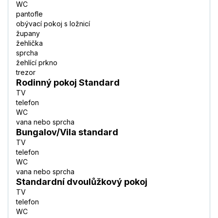
WC
pantofle
obývací pokoj s ložnicí
župany
žehlička
sprcha
žehlící prkno
trezor
Rodinný pokoj Standard
TV
telefon
WC
vana nebo sprcha
Bungalov/Vila standard
TV
telefon
WC
vana nebo sprcha
Standardní dvoulůžkový pokoj
TV
telefon
WC