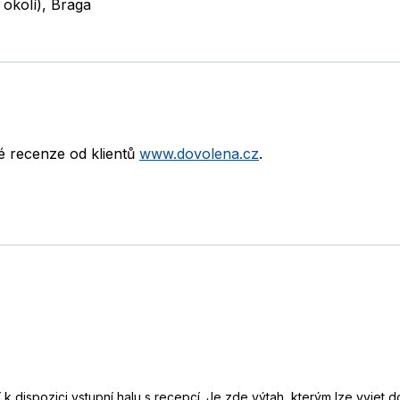
 okolí)
,
Braga
né recenze od klientů
www.dovolena.cz
.
k dispozici vstupní halu s recepcí. Je zde výtah, kterým lze vyjet 