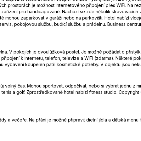
ých prostorách je možnost internetového připojení přes WiFi. Na 
zařízení pro handicapované. Nachází se zde několik stravovacích za
é mohou zaparkovat v garáži nebo na parkovišti. Hotel nabízí víc
-servis, pokojovou službu, budící službu a prádelnu. Business centr
elna. V pokojích je dvoulůžková postel. Je možné požádat o přistýlk
 připojení k internetu, telefon, televize a WiFi (zdarma). Některé 
mu vybavení koupelen patří kosmetické potřeby. V objektu jsou nek
vůj volný čas. Mohou sportovat, odpočívat, nebo si vybrat jednu z m
ad tenis a golf. Zprostředkovaně hotel nabízí fitness studio. Copyrig
y a večeře. Na přání je možné připravit dietní jídla a dětská menu H