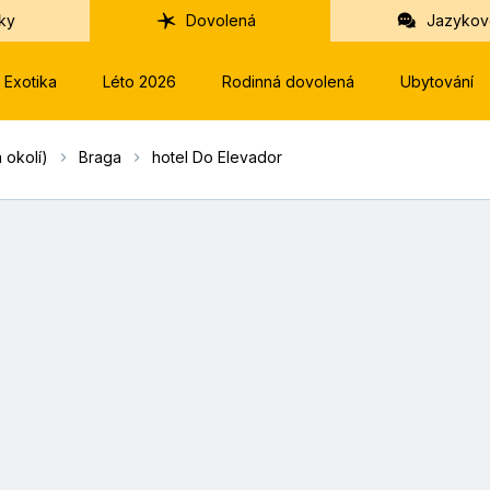
ky
Dovolená
Jazykov
Exotika
Léto 2026
Rodinná dovolená
Ubytování
 okolí)
Braga
hotel Do Elevador