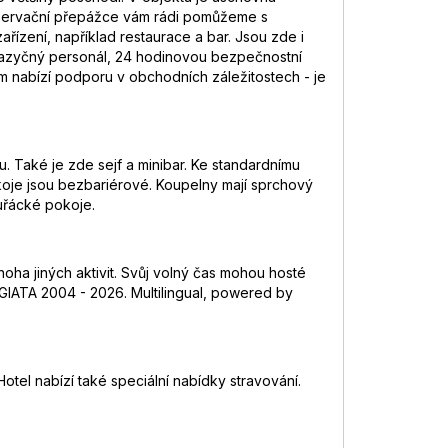
rezervační přepážce vám rádi pomůžeme s
řízení, například restaurace a bar. Jsou zde i
ejazyčný personál, 24 hodinovou bezpečnostní
um nabízí podporu v obchodních záležitostech - je
u. Také je zde sejf a minibar. Ke standardnímu
pokoje jsou bezbariérové. Koupelny mají sprchový
uřácké pokoje.
noha jiných aktivit. Svůj volný čas mohou hosté
ht GIATA 2004 - 2026. Multilingual, powered by
otel nabízí také speciální nabídky stravování.