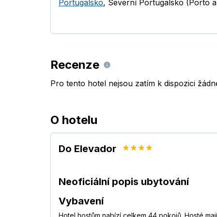
Portugalsko
,
Severní Portugalsko (Porto a
Recenze
Pro tento hotel nejsou zatím k dispozici žád
O hotelu
Do Elevador
Neoficiální popis ubytování
Vybavení
Hotel hostům nabízí celkem 44 pokojů. Hosté mají 