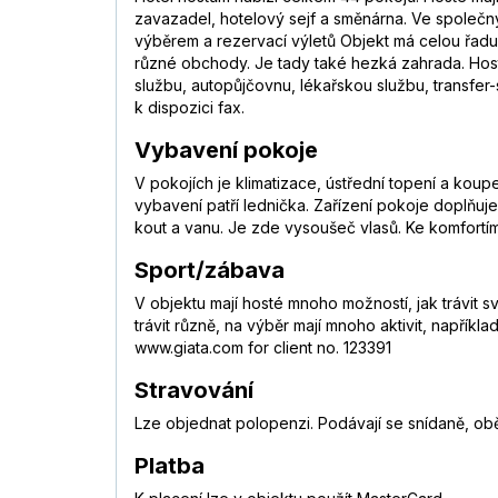
zavazadel, hotelový sejf a směnárna. Ve společn
výběrem a rezervací výletů Objekt má celou řadu 
různé obchody. Je tady také hezká zahrada. Host
službu, autopůjčovnu, lékařskou službu, transfer
k dispozici fax.
Vybavení pokoje
V pokojích je klimatizace, ústřední topení a koup
vybavení patří lednička. Zařízení pokoje doplňuje
kout a vanu. Je zde vysoušeč vlasů. Ke komfortí
Sport/zábava
V objektu mají hosté mnoho možností, jak trávit s
trávit různě, na výběr mají mnoho aktivit, napříkl
www.giata.com for client no. 123391
Stravování
Lze objednat polopenzi. Podávají se snídaně, oběd
Platba