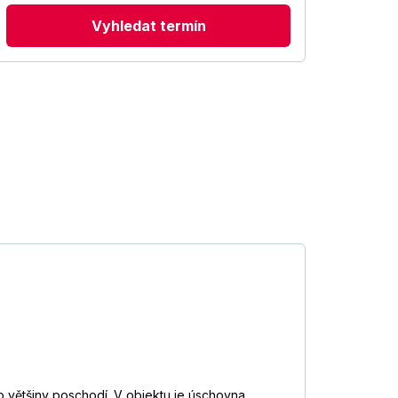
Vyhledat termín
do většiny poschodí. V objektu je úschovna