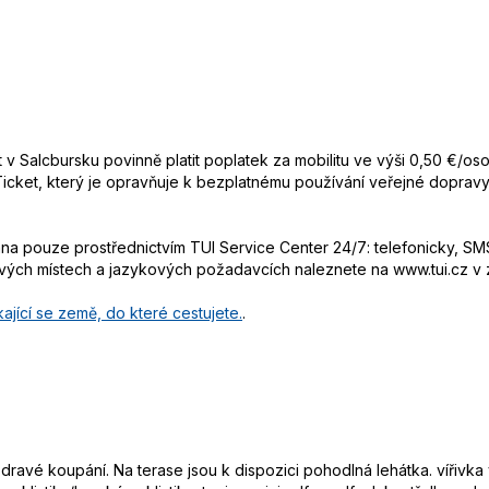
et v Salcbursku povinně platit poplatek za mobilitu ve výši 0,50 €/o
 Ticket, který je opravňuje k bezplatnému používání veřejné dopra
 pouze prostřednictvím TUI Service Center 24/7: telefonicky, SMS
ových místech a jazykových požadavcích naleznete na www.tui.cz v
ající se země, do které cestujete.
.
dravé koupání. Na terase jsou k dispozici pohodlná lehátka. vířivka v