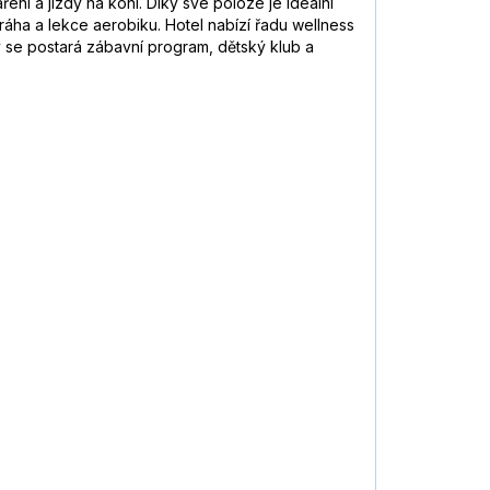
aření a jízdy na koni. Díky své poloze je ideální
dráha a lekce aerobiku. Hotel nabízí řadu wellness
y se postará zábavní program, dětský klub a