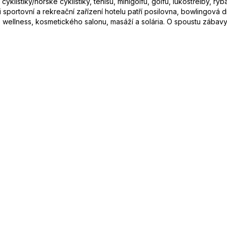
klistiky/horské cyklistiky, tenisu, minigolfu, golfu, lukostřelby, ryb
zi sportovní a rekreační zařízení hotelu patří posilovna, bowlingová 
cké wellness, kosmetického salonu, masáží a solária. O spoustu zábav