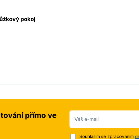
ůžkový pokoj
stování přímo ve
Váš e-mail
Souhlasím se zpracováním
o