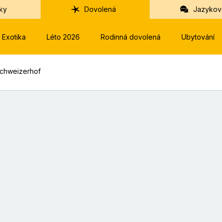
ky
Dovolená
Jazykov
Exotika
Léto 2026
Rodinná dovolená
Ubytování
 Schweizerhof