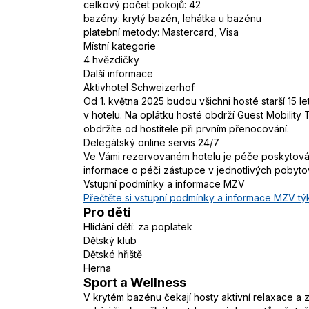
celkový počet pokojů: 42
bazény: krytý bazén, lehátka u bazénu
platební metody: Mastercard, Visa
Místní kategorie
4 hvězdičky
Další informace
Aktivhotel Schweizerhof
Od 1. května 2025 budou všichni hosté starší 15 l
v hotelu. Na oplátku hosté obdrží Guest Mobility
obdržíte od hostitele při prvním přenocování.
Delegátský online servis 24/7
Ve Vámi rezervovaném hotelu je péče poskytována
informace o péči zástupce v jednotlivých pobyt
Vstupní podmínky a informace MZV
Přečtěte si vstupní podmínky a informace MZV týk
Pro děti
Hlídání dětí: za poplatek
Dětský klub
Dětské hřiště
Herna
Sport a Wellness
V krytém bazénu čekají hosty aktivní relaxace a z