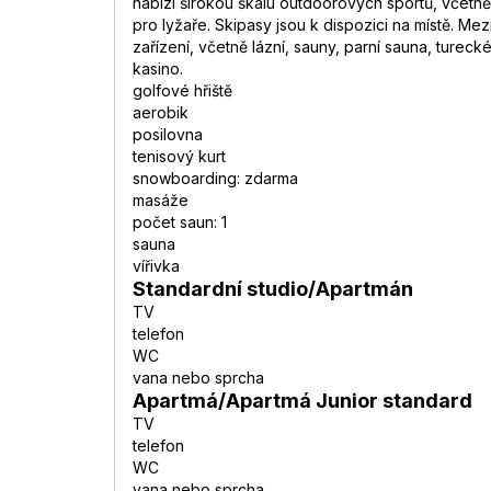
nabízí širokou škálu outdoorových sportů, včetně cy
pro lyžaře. Skipasy jsou k dispozici na místě. Me
zařízení, včetně lázní, sauny, parní sauna, ture
kasino.
golfové hřiště
aerobik
posilovna
tenisový kurt
snowboarding: zdarma
masáže
počet saun: 1
sauna
vířivka
Standardní studio/Apartmán
TV
telefon
WC
vana nebo sprcha
Apartmá/Apartmá Junior standard
TV
telefon
WC
vana nebo sprcha