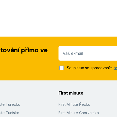
stování přímo ve
Váš e-mail
Souhlasím se zpracováním
o
First minute
nute Turecko
First Minute Řecko
ute Tunisko
First Minute Chorvatsko