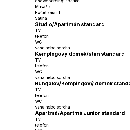
Snowboarding: zdarma
Masáže
Počet saun: 1
Sauna
Studio/Apartmán standard
TV
telefon
WC
vana nebo sprcha
Kempingový domek/stan standard
TV
telefon
WC
vana nebo sprcha
Bungalov/Kempingový domek stand
TV
telefon
WC
vana nebo sprcha
Apartmá/Apartmá Junior standard
TV
telefon