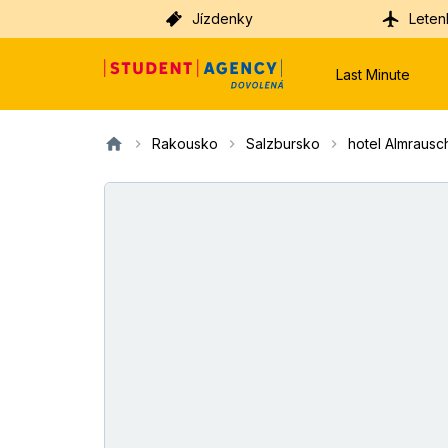
Jízdenky
Leten
Last Minute
Rakousko
Salzbursko
hotel Almrausc