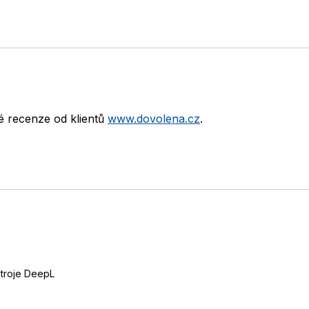
né recenze od klientů
www.dovolena.cz
.
stroje DeepL