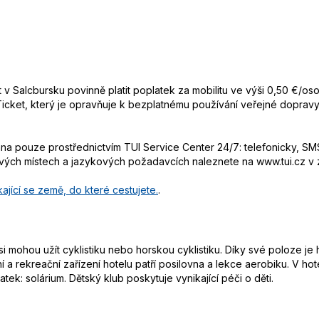
et v Salcbursku povinně platit poplatek za mobilitu ve výši 0,50 €/o
 Ticket, který je opravňuje k bezplatnému používání veřejné dopra
 pouze prostřednictvím TUI Service Center 24/7: telefonicky, SMS
ových místech a jazykových požadavcích naleznete na www.tui.cz v
ající se země, do které cestujete.
.
si mohou užít cyklistiku nebo horskou cyklistiku. Díky své poloze je 
í a rekreační zařízení hotelu patří posilovna a lekce aerobiku. V ho
tek: solárium. Dětský klub poskytuje vynikající péči o děti.