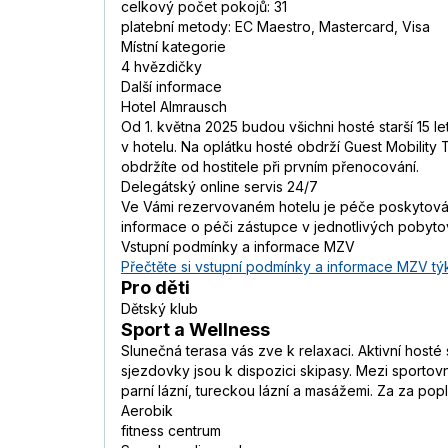
celkový počet pokojů: 31
platební metody: EC Maestro, Mastercard, Visa
Místní kategorie
4 hvězdičky
Další informace
Hotel Almrausch
Od 1. května 2025 budou všichni hosté starší 15 l
v hotelu. Na oplátku hosté obdrží Guest Mobility
obdržíte od hostitele při prvním přenocování.
Delegátský online servis 24/7
Ve Vámi rezervovaném hotelu je péče poskytována
informace o péči zástupce v jednotlivých pobyt
Vstupní podmínky a informace MZV
Přečtěte si vstupní podmínky a informace MZV týk
Pro děti
Dětský klub
Sport a Wellness
Slunečná terasa vás zve k relaxaci. Aktivní hosté 
sjezdovky jsou k dispozici skipasy. Mezi sportovn
parní lázní, tureckou lázní a masážemi. Za za popla
Aerobik
fitness centrum