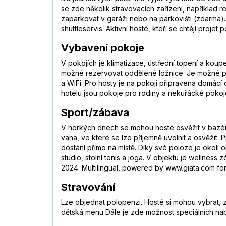
se zde několik stravovacích zařízení, například 
zaparkovat v garáži nebo na parkovišti (zdarma).
shuttleservis. Aktivní hosté, kteří se chtějí proj
Vybavení pokoje
V pokojích je klimatizace, ústřední topení a ko
možné rezervovat oddělené ložnice. Je možné požáda
a WiFi. Pro hosty je na pokoji připravena domácí
hotelu jsou pokoje pro rodiny a nekuřácké pokoj
Sport/zábava
V horkých dnech se mohou hosté osvěžit v bazénu
vana, ve které se lze příjemně uvolnit a osvěžit. 
dostání přímo na místě. Díky své poloze je okolí 
studio, stolní tenis a jóga. V objektu je wellnes
2024. Multilingual, powered by www.giata.com for 
Stravování
Lze objednat polopenzi. Hosté si mohou vybrat, zd
dětská menu Dále je zde možnost speciálních nab