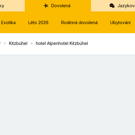
ky
Dovolená
Jazykov
Exotika
Léto 2026
Rodinná dovolená
Ubytování
y
Kitzbühel
hotel Alpenhotel Kitzbühel