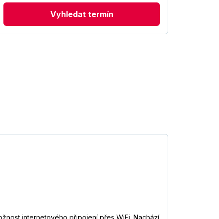
Vyhledat termín
žnost internetového připojení přes WiFi. Nachází