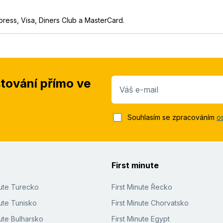
press, Visa, Diners Club a MasterCard.
stování přímo ve
Váš e-mail
Souhlasím se zpracováním
o
First minute
nute Turecko
First Minute Řecko
ute Tunisko
First Minute Chorvatsko
ute Bulharsko
First Minute Egypt