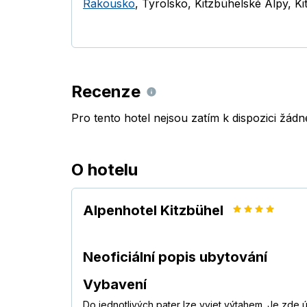
Rakousko
,
Tyrolsko
,
Kitzbühelské Alpy
,
Ki
Recenze
Pro tento hotel nejsou zatím k dispozici žád
O hotelu
Alpenhotel Kitzbühel
Neoficiální popis ubytování
Vybavení
Do jednotlivých pater lze vyjet výtahem. Je zde 