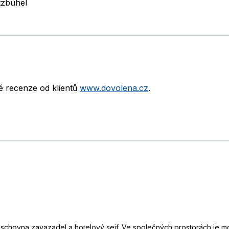
tzbühel
né recenze od klientů
www.dovolena.cz
.
úschovna zavazadel a hotelový sejf. Ve společných prostorách je mo