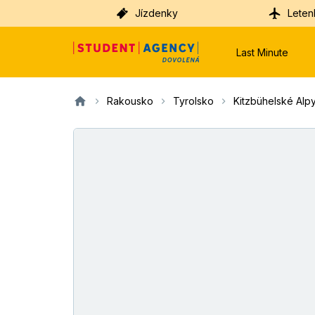
Jízdenky
Leten
Last Minute
Rakousko
Tyrolsko
Kitzbühelské Alp