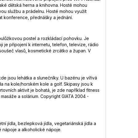
e také dětská herna a knihovna. Hosté mohou
ovou službu a prádelnu. Hosté mohou využít
ádat konference, přednášky a jednání.
voulůžkovou postel a rozkládací pohovku. Je
je připojení k internetu, telefon, televize, rádio
ysoušeč vlasů, kosmetické zrcátko a župan. V
 jsou lehátka a slunečníky. U bazénu je vířivá
zda na kole/horském kole a golf. Skipasy jsou k
ovních aktivit je bohatá, je zde například fitness
n, masáže a solárium. Copyright GIATA 2004 -
í jídla, bezlepková jídla, vegetariánská jídla a
é nápoje a alkoholické nápoje.