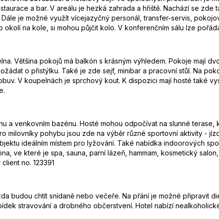
restaurace a bar. V areálu je hezká zahrada a hřiště. Nachází se zd
 Dále je možné využít vícejazyčný personál, transfer-servis, pokoj
et po okolí na kole, si mohou půjčit kolo. V konferenčním sálu lze poř
upelna. Většina pokojů má balkón s krásným výhledem. Pokoje mají d
t o přistýlku. Také je zde sejf, minibar a pracovní stůl. Na pokoji 
 obuv. V koupelnách je sprchový kout. K dispozici mají hosté také v
e.
 a venkovním bazénu. Hosté mohou odpočívat na slunné terase, kde
Pro milovníky pohybu jsou zde na výběr různé sportovní aktivity - jí
objektu ideálním místem pro lyžování. Také nabídka indoorových sport
s zóna, ve které je spa, sauna, parní lázeň, hammam, kosmetický salo
client no. 123391
a budou chtít snídaně nebo večeře. Na přání je možné připravit dietn
ídek stravování a drobného občerstvení. Hotel nabízí nealkoholick