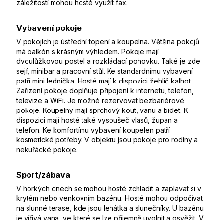
záležitostí mohou hosté využít fax.
Vybavení pokoje
V pokojích je ústřední topení a koupelna. Většina pokojů
má balkón s krásným výhledem. Pokoje mají
dvoulůžkovou postel a rozkládací pohovku. Také je zde
sejf, minibar a pracovní stůl. Ke standardnímu vybavení
patří mini lednička. Hosté mají k dispozici žehlič kalhot.
Zařízení pokoje doplňuje připojení k internetu, telefon,
televize a WiFi. Je možné rezervovat bezbariérové
pokoje. Koupelny mají sprchový kout, vanu a bidet. K
dispozici mají hosté také vysoušeč vlasů, župan a
telefon. Ke komfortímu vybavení koupelen patří
kosmetické potřeby. V objektu jsou pokoje pro rodiny a
nekuřácké pokoje.
Sport/zábava
V horkých dnech se mohou hosté zchladit a zaplavat si v
krytém nebo venkovním bazénu. Hosté mohou odpočívat
na slunné terase, kde jsou lehátka a slunečníky. U bazénu
je vířivá vana, ve které se lze příjemně uvolnit a osvěžit. V