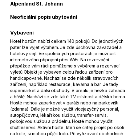
Alpenland St. Johann
Neoficiální popis ubytování
Vybavení
Hotel hostům nabízí celkem 140 pokojů. Do jednotlivých
pater lze vyjet výtahem. Je zde úschovna zavazadel a
hotelový sejf. Ve společných prostorách je možnost
internetového připojení přes WiFi. Na rezervační
přepážce vám rádi pomůžeme s výběrem a rezervací
výletů Objekt je vybaven celou řadou zařízení pro
handicapované. Nachází se zde několik stravovacích
zařízení, například restaurace, kavárna a bar. Je tady
supermarket a další obchody. V areálu je hezká zahrada
a hřiště. Nachází se zde také TV místnost a dětská herna.
Hosté mohou zaparkovat v garáži nebo na parkovišti
(zdarma). Dále je možné využít vícejazyčný personál,
autopůjčovnu, lékařskou službu, transfer-servis,
pokojovou službu a prádelnu. Hosté mohou využít
shuttleservis. Aktivní hosté, kteří se chtějí projet po okolí
na kole, si mohou půjčit kolo. Při vyřizování obchodních