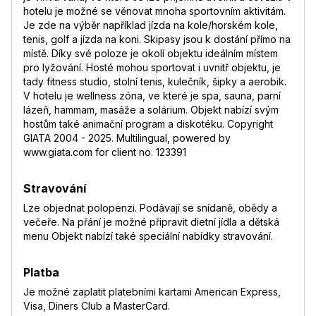
hotelu je možné se věnovat mnoha sportovním aktivitám.
Je zde na výběr například jízda na kole/horském kole,
tenis, golf a jízda na koni. Skipasy jsou k dostání přímo na
místě. Díky své poloze je okolí objektu ideálním místem
pro lyžování. Hosté mohou sportovat i uvnitř objektu, je
tady fitness studio, stolní tenis, kulečník, šipky a aerobik.
V hotelu je wellness zóna, ve které je spa, sauna, parní
lázeň, hammam, masáže a solárium. Objekt nabízí svým
hostům také animační program a diskotéku. Copyright
GIATA 2004 - 2025. Multilingual, powered by
www.giata.com for client no. 123391
Stravování
Lze objednat polopenzi. Podávají se snídaně, obědy a
večeře. Na přání je možné připravit dietní jídla a dětská
menu Objekt nabízí také speciální nabídky stravování.
Platba
Je možné zaplatit platebními kartami American Express,
Visa, Diners Club a MasterCard.