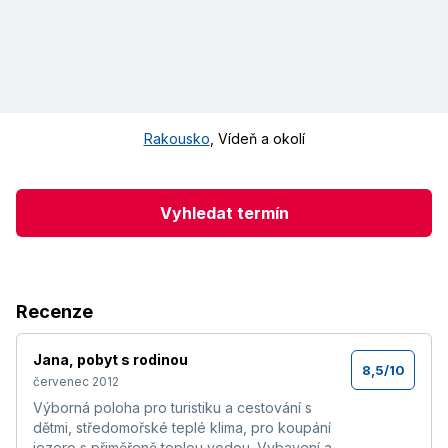
Rakousko
,
Vídeň a okolí
Vyhledat termín
Recenze
Jana
,
pobyt s rodinou
8,5
/
10
červenec 2012
Výborná poloha pro turistiku a cestování s
dětmi, středomořské teplé klima, pro koupání
jezero s přiměřeně teplou vodou. Vybavení a