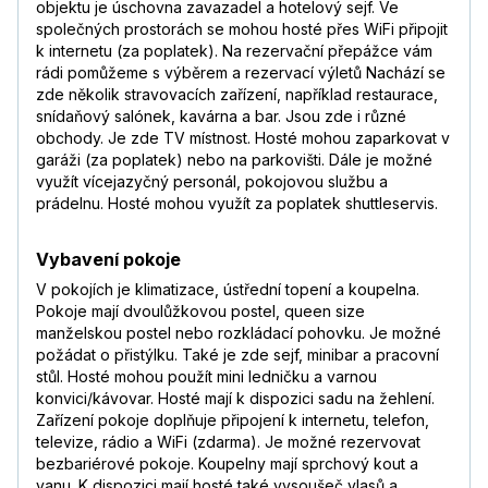
objektu je úschovna zavazadel a hotelový sejf. Ve
společných prostorách se mohou hosté přes WiFi připojit
k internetu (za poplatek). Na rezervační přepážce vám
rádi pomůžeme s výběrem a rezervací výletů Nachází se
zde několik stravovacích zařízení, například restaurace,
snídaňový salónek, kavárna a bar. Jsou zde i různé
obchody. Je zde TV místnost. Hosté mohou zaparkovat v
garáži (za poplatek) nebo na parkovišti. Dále je možné
využít vícejazyčný personál, pokojovou službu a
prádelnu. Hosté mohou využít za poplatek shuttleservis.
Vybavení pokoje
V pokojích je klimatizace, ústřední topení a koupelna.
Pokoje mají dvoulůžkovou postel, queen size
manželskou postel nebo rozkládací pohovku. Je možné
požádat o přistýlku. Také je zde sejf, minibar a pracovní
stůl. Hosté mohou použít mini ledničku a varnou
konvici/kávovar. Hosté mají k dispozici sadu na žehlení.
Zařízení pokoje doplňuje připojení k internetu, telefon,
televize, rádio a WiFi (zdarma). Je možné rezervovat
bezbariérové pokoje. Koupelny mají sprchový kout a
vanu. K dispozici mají hosté také vysoušeč vlasů a