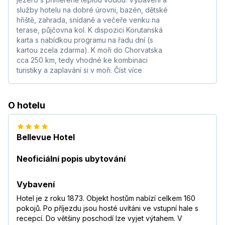
služby hotelu na dobré úrovni, bazén, dětské
hřiště, zahrada, snídaně a večeře venku na
terase, půjčovna kol. K dispozici Korutanská
karta s nabídkou programu na řadu dní (s
kartou zcela zdarma). K moři do Chorvatska
cca 250 km, tedy vhodné ke kombinaci
turistiky a zaplavání si v moři.
Číst více
O hotelu
Bellevue Hotel
Neoficiální popis ubytování
Vybavení
Hotel je z roku 1873. Objekt hostům nabízí celkem 160
pokojů. Po příjezdu jsou hosté uvítáni ve vstupní hale s
recepcí. Do většiny poschodí lze vyjet výtahem. V