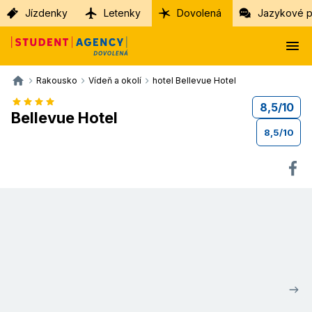
Jízdenky
Letenky
Dovolená
Jazykové p
Rakousko
Vídeň a okolí
hotel Bellevue Hotel
8,5
/
10
Bellevue Hotel
8,5
/
10