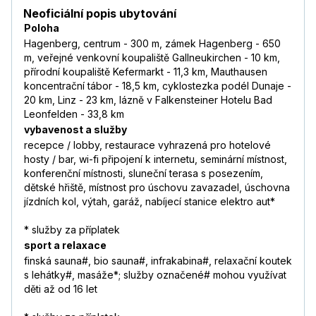
Neoficiální popis ubytování
Poloha
Hagenberg, centrum - 300 m, zámek Hagenberg - 650
m, veřejné venkovní koupaliště Gallneukirchen - 10 km,
přírodní koupaliště Kefermarkt - 11,3 km, Mauthausen
koncentrační tábor - 18,5 km, cyklostezka podél Dunaje -
20 km, Linz - 23 km, lázně v Falkensteiner Hotelu Bad
Leonfelden - 33,8 km
vybavenost a služby
recepce / lobby, restaurace vyhrazená pro hotelové
hosty / bar, wi-fi připojení k internetu, seminární místnost,
konferenční místnosti, sluneční terasa s posezením,
dětské hřiště, místnost pro úschovu zavazadel, úschovna
jízdních kol, výtah, garáž, nabíjecí stanice elektro aut*
* služby za příplatek
sport a relaxace
finská sauna#, bio sauna#, infrakabina#, relaxační koutek
s lehátky#, masáže*; služby označené# mohou využívat
děti až od 16 let