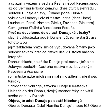
a strážními věžemi a vedla z Řezna neboli Regensburgu
až do Semlinu (srbsky Zemunu, dnes čtvrti Bělehradu u
soutoku Dunaje a Sávy). Římané podél Dunaje
vybudovali tábory i civilní města: Lentla (dnes Linec),
Lauriacum (Enns), Namara (Melk), Favianae (Mautern),
Comagenae (Tulln) a Vindobona (Vídeň).
Proč na dovolenou do oblasti Dunajské stezky?
slavná cyklostezka podél Dunaje, vůbec nejstarší trasa
tohoto typu
jejím základem hrázní silnice vybudovaná Římany jako
součást severní hranice římské říše v 1. století našeho
letopočtu
Donauschlucht, soutěska Dunaje prokousávajícího se
žulovým podložím Českého masivu mezi bavorským
Pasovem a Aschachem
romantické úzké údolí s minimálním osídlením, ideál pěší
turistiky
Schlögener Schlinge, smyčka Dunaje u městečka
Haibach ob der Donau, dvojitý meandr řeky, největší
svého druhu v Evropě
Objevujte údolí Dunaje po cestě Nibelungů
Oberes Donautal (údolí Horního Dunaje), nebo též Obere