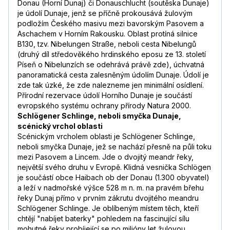
Donau (Horní Dunaj) či Donauschlucht (soutěska Dunaje)
je údolí Dunaje, jenž se příčně prokousává žulovým
podložím Českého masivu mezi bavorským Pasovem a
Aschachem v Horním Rakousku. Oblast protíná silnice
B130, tzv. Nibelungen Straße, neboli cesta Nibelungů
(druhý díl středověkého hrdinského eposu ze 13. století
Píseň o Nibelunzích se odehrává právě zde), úchvatná
panoramatická cesta zalesněným údolím Dunaje. Údolí je
zde tak úzké, že zde nalezneme jen minimální osídlení.
Přírodní rezervace údolí Horního Dunaje je součástí
evropského systému ochrany přírody Natura 2000.
Schlögener Schlinge, neboli smyčka Dunaje,
scénický vrchol oblasti
Scénickým vrcholem oblasti je Schlögener Schlinge,
neboli smyčka Dunaje, jež se nachází přesně na půli toku
mezi Pasovem a Lincem. Jde o dvojitý meandr řeky,
největší svého druhu v Evropě. Klidná vesnička Schlögen
je součástí obce Haibach ob der Donau (1.300 obyvatel)
a leží v nadmořské výšce 528 m n. m. na pravém břehu
řeky Dunaj přímo v prvním zákrutu dvojitého meandru
Schlögener Schlinge. Je oblíbeným místem těch, kteří
chtějí "nabíjet baterky" pohledem na fascinující sílu
mohutné řeky probíjející se po milióny let žulovou