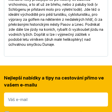
vrchovinou, a to ať už ze břehu, nebo z paluby lodi (v
Schlögenu je přístavní molo pro výletní lodě). Jde též o
ideální východiště pro pěší turistiku, cykloturistiku, pro
výpravy za golfem na některém z nedalekých hřišť, či za
překrásnými historickými městy Pasov a Linec. Podnikat
zde dále lze jízdy na koních, rybařit či vyzkoušet jízdu na
vodních lyžích. Dopřát si lze i výjimečný zážitek v
podobě letu vírníkem (druh malé helikoptéry) nad
úchvatnou smyčkou Dunaje.
Nejlepší nabídky a tipy na cestování přímo ve
vašem e-mailu
Váš e-mail