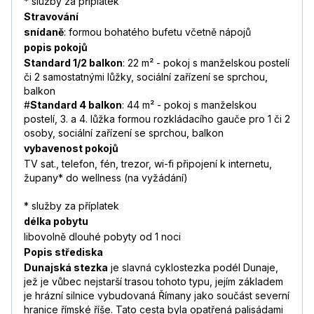
* služby za příplatek
Stravování
snídaně
: formou bohatého bufetu včetně nápojů
popis pokojů
Standard 1/2 balkon
: 22 m² - pokoj s manželskou postelí
či 2 samostatnými lůžky, sociální zařízení se sprchou,
balkon
#
Standard 4 balkon
: 44 m² - pokoj s manželskou
postelí, 3. a 4. lůžka formou rozkládacího gauče pro 1 či 2
osoby, sociální zařízení se sprchou, balkon
vybavenost pokojů
TV sat., telefon, fén, trezor, wi-fi připojení k internetu,
župany* do wellness (na vyžádání)
* služby za příplatek
délka pobytu
libovolně dlouhé pobyty od 1 noci
Popis střediska
Dunajská stezka
je slavná cyklostezka podél Dunaje,
jež je vůbec nejstarší trasou tohoto typu, jejím základem
je hrázní silnice vybudovaná Římany jako součást severní
hranice římské říše. Tato cesta byla opatřená palisádami