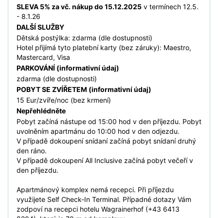
SLEVA 5% za vč. nákup do 15.12.2025
v termínech 12.5.
- 8.1.26
DALŠÍ SLUŽBY
Dětská postýlka: zdarma (dle dostupnosti)
Hotel přijímá tyto platební karty (bez záruky): Maestro,
Mastercard, Visa
PARKOVÁNÍ (informativní údaj)
zdarma (dle dostupnosti)
POBYT SE ZVÍŘETEM (informativní údaj)
15 Eur/zvíře/noc (bez krmení)
Nepřehlédněte
Pobyt začíná nástupe od 15:00 hod v den příjezdu. Pobyt
uvolněním apartmánu do 10:00 hod v den odjezdu.
V případě dokoupení snídaní začíná pobyt snídaní druhý
den ráno.
V případě dokoupení All Inclusive začíná pobyt večeří v
den příjezdu.
Apartmánový komplex nemá recepci. Při příjezdu
využijete Self Check-In Terminal. Případné dotazy Vám
zodpoví na recepci hotelu Wagrainerhof (+43 6413