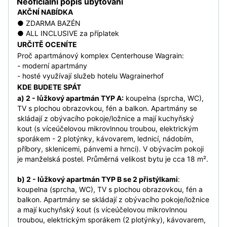
Neoficiální popis ubytování
AKČNÍ NABÍDKA
● ZDARMA BAZÉN
● ALL INCLUSIVE za příplatek
URČITĚ OCENÍTE
Proč apartmánový komplex Centerhouse Wagrain:
- moderní apartmány
- hosté využívají služeb hotelu Wagrainerhof
KDE BUDETE SPÁT
a) 2 - lůžkový apartmán TYP A:
koupelna (sprcha, WC),
TV s plochou obrazovkou, fén a balkon. Apartmány se
skládají z obývacího pokoje/ložnice a mají kuchyňský
kout (s víceúčelovou mikrovlnnou troubou, elektrickým
sporákem - 2 plotýnky, kávovarem, lednicí, nádobím,
příbory, sklenicemi, pánvemi a hrnci). V obývacím pokoji
je manželská postel. Průměrná velikost bytu je cca 18 m².
b) 2 - lůžkový apartmán TYP B se 2 přistýlkami
:
koupelna (sprcha, WC), TV s plochou obrazovkou, fén a
balkon. Apartmány se skládají z obývacího pokoje/ložnice
a mají kuchyňský kout (s víceúčelovou mikrovlnnou
troubou, elektrickým sporákem (2 plotýnky), kávovarem,