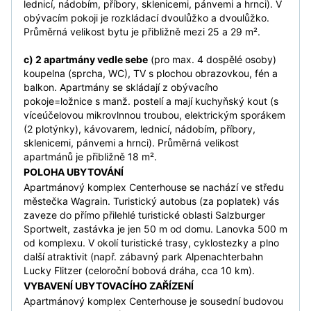
lednicí, nádobím, příbory, sklenicemi, pánvemi a hrnci). V
obývacím pokoji je rozkládací dvoulůžko a dvoulůžko.
Průměrná velikost bytu je přibližně mezi 25 a 29 m².
c) 2 apartmány vedle sebe
(pro max. 4 dospělé osoby)
koupelna (sprcha, WC), TV s plochou obrazovkou, fén a
balkon. Apartmány se skládají z obývacího
pokoje=ložnice s manž. postelí a mají kuchyňský kout (s
víceúčelovou mikrovlnnou troubou, elektrickým sporákem
(2 plotýnky), kávovarem, lednicí, nádobím, příbory,
sklenicemi, pánvemi a hrnci). Průměrná velikost
apartmánů je přibližně 18 m².
POLOHA UBYTOVÁNÍ
Apartmánový komplex Centerhouse se nachází ve středu
městečka Wagrain. Turistický autobus (za poplatek) vás
zaveze do přímo přilehlé turistické oblasti Salzburger
Sportwelt, zastávka je jen 50 m od domu. Lanovka 500 m
od komplexu. V okolí turistické trasy, cyklostezky a plno
další atraktivit (např. zábavný park Alpenachterbahn
Lucky Flitzer (celoroční bobová dráha, cca 10 km).
VYBAVENÍ UBYTOVACÍHO ZAŘÍZENÍ
Apartmánový komplex Centerhouse je sousední budovou