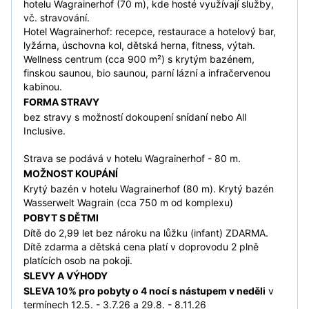
hotelu Wagrainerhof (70 m), kde hosté využívají služby,
vč. stravování.
Hotel Wagrainerhof: recepce, restaurace a hotelový bar,
lyžárna, úschovna kol, dětská herna, fitness, výtah.
Wellness centrum (cca 900 m²) s krytým bazénem,
finskou saunou, bio saunou, parní lázní a infračervenou
kabinou.
FORMA STRAVY
bez stravy s možností dokoupení snídaní nebo All
Inclusive.
Strava se podává v hotelu Wagrainerhof - 80 m.
MOŽNOST KOUPÁNÍ
Krytý bazén v hotelu Wagrainerhof (80 m). Krytý bazén
Wasserwelt Wagrain (cca 750 m od komplexu)
POBYT S DĚTMI
Dítě do 2,99 let bez nároku na lůžku (infant) ZDARMA.
Dítě zdarma a dětská cena platí v doprovodu 2 plně
platících osob na pokoji.
SLEVY A VÝHODY
SLEVA 10% pro pobyty o 4 nocí s nástupem v neděli
v
termínech 12.5. - 3.7.26 a 29.8. - 8.11.26