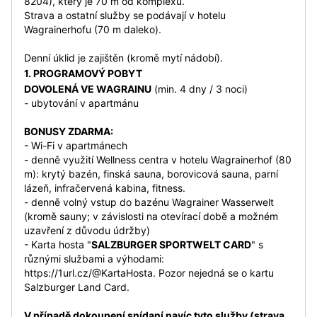
8204), který je 70 m od komplexu.
Strava a ostatní služby se podávají v hotelu
Wagrainerhofu (70 m daleko).
Denní úklid je zajištěn (kromě mytí nádobí).
1. PROGRAMOVÝ POBYT
DOVOLENÁ VE WAGRAINU
(min. 4 dny / 3 noci)
- ubytování v apartmánu
BONUSY ZDARMA:
- Wi-Fi v apartmánech
- denně využití Wellness centra v hotelu Wagrainerhof (80
m): krytý bazén, finská sauna, borovicová sauna, parní
lázeň, infračervená kabina, fitness.
- denně volný vstup do bazénu Wagrainer Wasserwelt
(kromě sauny; v závislosti na otevírací době a možném
uzavření z důvodu údržby)
- Karta hosta "
SALZBURGER SPORTWELT CARD
" s
různými službami a výhodami:
https://1url.cz/@KartaHosta. Pozor nejedná se o kartu
Salzburger Land Card.
V případě dokoupení snídaní navíc tyto služby (strava