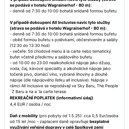
se podává v hotelu Wagrainerhof - 80 m):
- denně od 7:30 do 10:00 bohatá snídaně formou bufetu
V případě dokoupení All Incluvise navíc tyto služby
(strava se podává v hotelu Wagrainerhof - 80 m):
- denně od 7:30 do 10:00 bohatá snídaně formou bufetu
- oběd formou bufetu s polévkami, občerstvením a saláty
(12:30 do 13:30 hod)
- večeře: 5ti chodové menu à la carte nebo tematický
bufet včetně předkrmu a salátového bufetu
- od 10:00 do 23:00 nealkoholické nápoje jako džusy,
voda, čaj, kávové speciality a alkoholické nápoje jako
točené pivo, domácí víno, vybrané lihoviny a dlouhé
nápoje (dle nápojového lístku all inclusive). Nápoje v
rámci All Inclusive se nepodávají ve Sky Baru, The People
´Z Baru a na a´la carte terase.
REKREAČNÍ POPLATEK (informativní údaj)
4,4 EUR / osoba / noc
Daň z mobility
(pro pobyty od 1.5.25): cca 0,5 Eur/osoba
od 15 let /noc - zaplacení daně opravňuje
bezplatné
využívání veřejné dopravy v celé Spolkové zemi