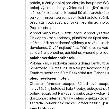
prádlo, ručníky, pokoj pro alergiky koupelna: WC
pokoj: výhled na hory, výhled na řeku, jižní stran
ložnice 1x, koupelna 1x počet lůžek: manželská p
balkon, minibar, toaletní papír, ložní prádlo, ru
psací stůl, rozkládací pohovka mediální technolog
Popis hotelu
V srdci Salcburska. V srdci obce. V srdci lyžařs
Obklopen krásou přírody, přinášíme na úpatí hor
můžete těšit na nádherné výhledy a skvělou kuch
dovolenou. O váš nejlepší čas. Těšíme se na vaš
atmosféra: pohodlné, udržitelné, vhodné pro rodin
polohaavzdalenostihotelu
Poloha: klid, sjezdovka přímo u domu Centrum: 
Schattberg X-Press 350 m Nákupní možnosti: Supe
Tourismusverband 50 m Běžkařská trať: Talschlus
obecnevybavenihotelu
Obecné informace: recepce, 24hodinová recepce, 
na vyžádání, hotelová hala / lobby, pokojová služba 
botník, sušák bot Parkování: parkoviště - volitelně
dostupnosti internet: WIFI v celém objektu - zdar
zahrada Kouření: nekuřácké Domácí mazlíčci: psi 
sportafitness