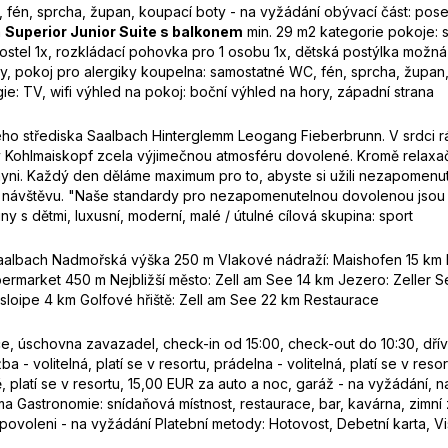
, fén, sprcha, župan, koupací boty - na vyžádání obývací část: pose
a
Superior Junior Suite s balkonem
min. 29 m2 kategorie pokoje: s
ostel 1x, rozkládací pohovka pro 1 osobu 1x, dětská postýlka možná 
čníky, pokoj pro alergiky koupelna: samostatné WC, fén, sprcha, župa
ie: TV, wifi výhled na pokoj: boční výhled na hory, západní strana
kého střediska Saalbach Hinterglemm Leogang Fieberbrunn. V srdci r
y Kohlmaiskopf zcela výjimečnou atmosféru dovolené. Kromě relaxačn
yni. Každý den děláme maximum pro to, abyste si užili nezapomenut
i návštěvu. "Naše standardy pro nezapomenutelnou dovolenou jsou s
y s dětmi, luxusní, moderní, malé / útulné cílová skupina: sport
Saalbach Nadmořská výška 250 m Vlakové nádraží: Maishofen 15 km L
rmarket 450 m Nejbližší město: Zell am See 14 km Jezero: Zeller 
sloipe 4 km Golfové hřiště: Zell am See 22 km Restaurace
úschovna zavazadel, check-in od 15:00, check-out do 10:30, dřívě
- volitelná, platí se v resortu, prádelna - volitelná, platí se v resortu
, platí se v resortu, 15,00 EUR za auto a noc, garáž - na vyžádání, na
ma Gastronomie: snídaňová místnost, restaurace, bar, kavárna, zimní 
povoleni - na vyžádání Platební metody: Hotovost, Debetní karta, V