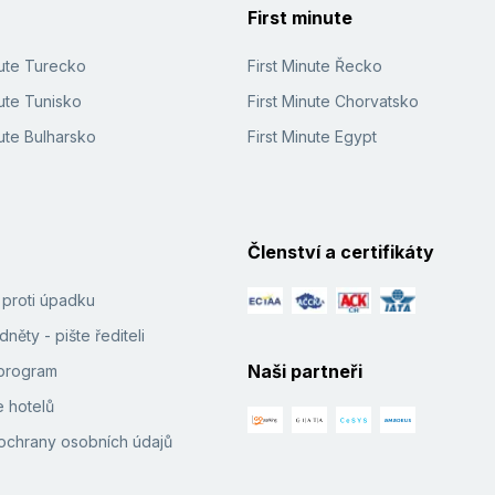
First minute
nute Turecko
First Minute Řecko
ute Tunisko
First Minute Chorvatsko
ute Bulharsko
First Minute Egypt
Členství a certifikáty
í proti úpadku
něty - pište řediteli
Naši partneři
e program
 hotelů
ochrany osobních údajů