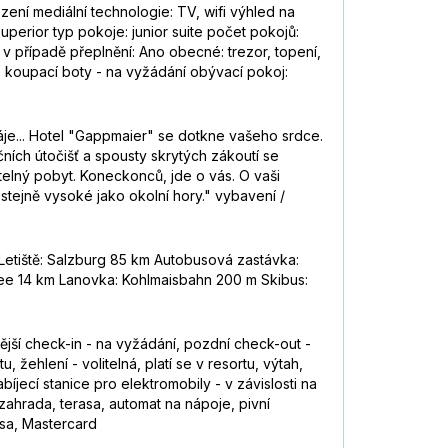
zení mediální technologie: TV, wifi výhled na
uperior typ pokoje: junior suite počet pokojů:
v případě přeplnění: Ano obecné: trezor, topení,
n, koupací boty - na vyžádání obývací pokoj:
áje... Hotel "Gappmaier" se dotkne vašeho srdce.
ích útočišť a spousty skrytých zákoutí se
elný pobyt. Koneckonců, jde o vás. O vaši
tejně vysoké jako okolní hory." vybavení /
etiště: Salzburg 85 km Autobusová zastávka:
See 14 km Lanovka: Kohlmaisbahn 200 m Skibus:
jší check-in - na vyžádání, pozdní check-out -
, žehlení - volitelná, platí se v resortu, výtah,
bíjecí stanice pro elektromobily - v závislosti na
zahrada, terasa, automat na nápoje, pivní
isa, Mastercard