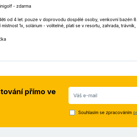
inigolf - zdarma
ti od 4 let. pouze v doprovodu dospělé osoby, venkovní bazén 8 m x
í místnost 1x, solárium - volitelné, platí se v resortu, zahrada, trávník
ička
stování přímo ve
Váš e-mail
Souhlasím se zpracováním
o