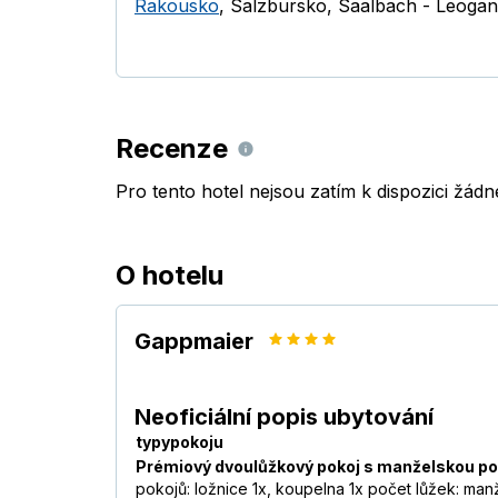
Rakousko
,
Salzbursko
,
Saalbach - Leogan
Recenze
Pro tento hotel nejsou zatím k dispozici žád
O hotelu
Gappmaier
Neoficiální popis ubytování
typypokoju
Prémiový dvoulůžkový pokoj s manželskou pos
pokojů: ložnice 1x, koupelna 1x počet lůžek: manž