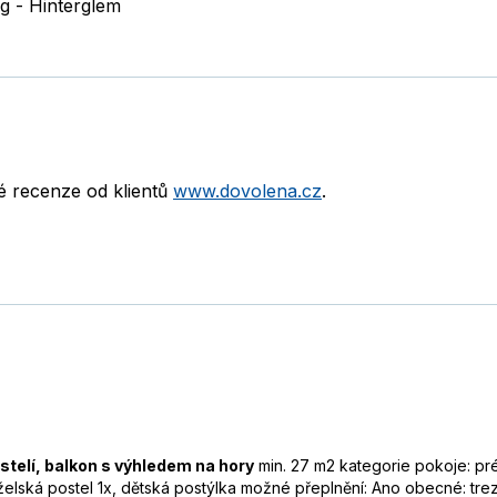
g - Hinterglem
né recenze od klientů
www.dovolena.cz
.
telí, balkon s výhledem na hory
min. 27 m2 kategorie pokoje: pr
elská postel 1x, dětská postýlka možné přeplnění: Ano obecné: trezor,