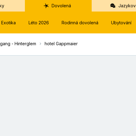
ky
Dovolená
Jazykov
Exotika
Léto 2026
Rodinná dovolená
Ubytování
gang - Hinterglem
hotel Gappmaier