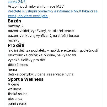
servis 24/7
Vstupní podmínky a informace MZV
Přečtěte si vstupní podmínky a informace MZV týkající se
země, do které cestujete.
.
Bazén
bazény: 2
bazén: vnitřní, vyhřívaný, na střešní terase
bazén: venkovní, vyhřívaný, na střešní terase
ručníky
Pro děti
hlídání dětí: za poplatek, v nabídce externích společností
elektronická chůvička: v ceně, na vyžádání
vysoké židličky pro děti
dětské menu
herna
dětské postýlky: v ceně, rezervace nutná
Sport a Wellness
V ceně
wellness
finská sauna
biosanua
parní sauna