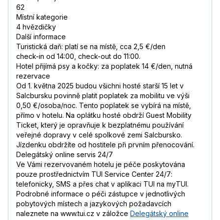
62
Místní kategorie
4 hvězdičky
Další informace
Turistická daň: platí se na místě, cca 2,5 €/den
check-in od 14:00, check-out do 11:00.
Hotel přijímá psy a kočky: za poplatek 14 €/den, nutná
rezervace
Od 1. května 2025 budou všichni hosté starší 15 let v
Salcbursku povinně platit poplatek za mobilitu ve výši
0,50 €/osoba/noc. Tento poplatek se vybírá na místě,
přímo v hotelu. Na oplátku hosté obdrží Guest Mobility
Ticket, který je opravňuje k bezplatnému používání
veřejné dopravy v celé spolkové zemi Salcbursko.
Jízdenku obdržíte od hostitele při prvním přenocování.
Delegátský online servis 24/7
Ve Vámi rezervovaném hotelu je péče poskytována
pouze prostřednictvím TUI Service Center 24/7:
telefonicky, SMS a přes chat v aplikaci TUI na myTUI.
Podrobné informace o péči zástupce v jednotlivých
pobytových místech a jazykových požadavcích
naleznete na www.tui.cz v záložce
Delegátský online