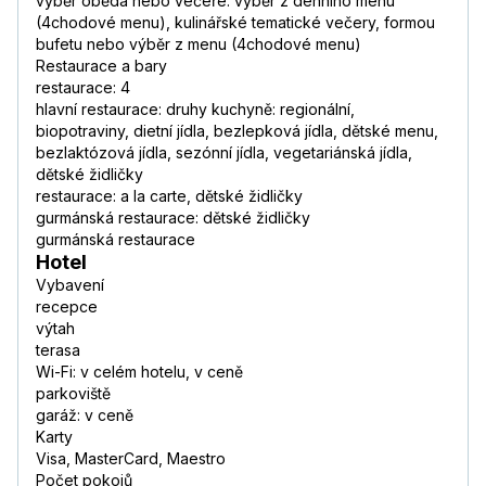
výběr oběda nebo večeře: výběr z denního menu
(4chodové menu), kulinářské tematické večery, formou
bufetu nebo výběr z menu (4chodové menu)
Restaurace a bary
restaurace: 4
hlavní restaurace: druhy kuchyně: regionální,
biopotraviny, dietní jídla, bezlepková jídla, dětské menu,
bezlaktózová jídla, sezónní jídla, vegetariánská jídla,
dětské židličky
restaurace: a la carte, dětské židličky
gurmánská restaurace: dětské židličky
gurmánská restaurace
Hotel
Vybavení
recepce
výtah
terasa
Wi-Fi: v celém hotelu, v ceně
parkoviště
garáž: v ceně
Karty
Visa, MasterCard, Maestro
Počet pokojů