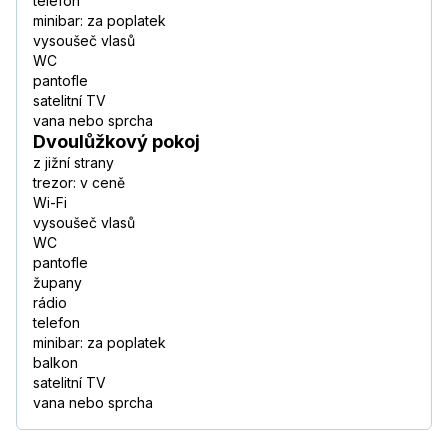
telefon
minibar: za poplatek
vysoušeč vlasů
WC
pantofle
satelitní TV
vana nebo sprcha
Dvoulůžkový pokoj
z jižní strany
trezor: v ceně
Wi-Fi
vysoušeč vlasů
WC
pantofle
župany
rádio
telefon
minibar: za poplatek
balkon
satelitní TV
vana nebo sprcha