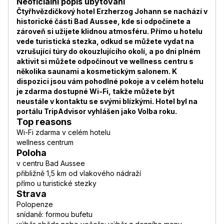
Neoficiální popis ubytování
Čtyřhvězdičkový hotel Erzherzog Johann se nachází v
historické části Bad Aussee, kde si odpočinete a
zároveň si užijete klidnou atmosféru. Přímo u hotelu
vede turistická stezka, odkud se můžete vydat na
vzrušující túry do okouzlujícího okolí, a po dni plném
aktivit si můžete odpočinout ve wellness centru s
několika saunami a kosmetickým salonem. K
dispozici jsou vám pohodlné pokoje a v celém hotelu
je zdarma dostupné Wi-Fi, takže můžete být
neustále v kontaktu se svými blízkými. Hotel byl na
portálu TripAdvisor vyhlášen jako Volba roku.
Top reasons
Wi-Fi zdarma v celém hotelu
wellness centrum
Poloha
v centru Bad Aussee
přibližně 1,5 km od vlakového nádraží
přímo u turistické stezky
Strava
Polopenze
snídaně: formou bufetu