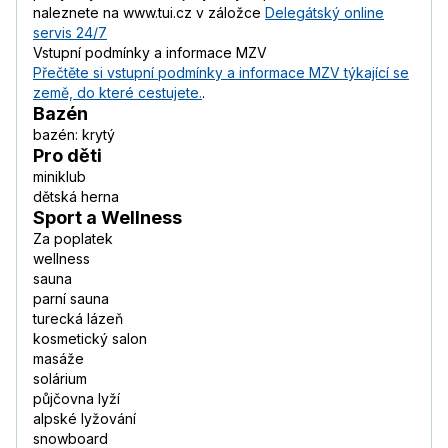
naleznete na www.tui.cz v záložce
Delegátský online
servis 24/7
Vstupní podmínky a informace MZV
Přečtěte si vstupní podmínky a informace MZV týkající se
země, do které cestujete.
.
Bazén
bazén: krytý
Pro děti
miniklub
dětská herna
Sport a Wellness
Za poplatek
wellness
sauna
parní sauna
turecká lázeň
kosmetický salon
masáže
solárium
půjčovna lyží
alpské lyžování
snowboard