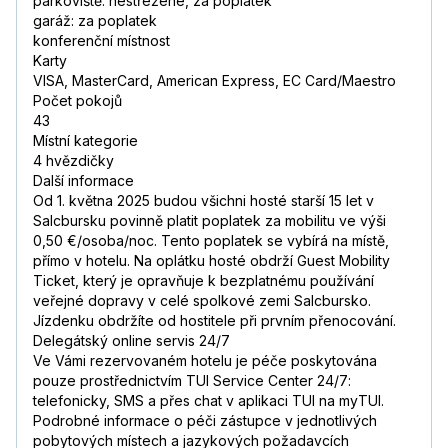
parkoviště: nestřežené, za poplatek
garáž: za poplatek
konferenční místnost
Karty
VISA, MasterCard, American Express, EC Card/Maestro
Počet pokojů
43
Místní kategorie
4 hvězdičky
Další informace
Od 1. května 2025 budou všichni hosté starší 15 let v
Salcbursku povinně platit poplatek za mobilitu ve výši
0,50 €/osoba/noc. Tento poplatek se vybírá na místě,
přímo v hotelu. Na oplátku hosté obdrží Guest Mobility
Ticket, který je opravňuje k bezplatnému používání
veřejné dopravy v celé spolkové zemi Salcbursko.
Jízdenku obdržíte od hostitele při prvním přenocování.
Delegátský online servis 24/7
Ve Vámi rezervovaném hotelu je péče poskytována
pouze prostřednictvím TUI Service Center 24/7:
telefonicky, SMS a přes chat v aplikaci TUI na myTUI.
Podrobné informace o péči zástupce v jednotlivých
pobytových místech a jazykových požadavcích