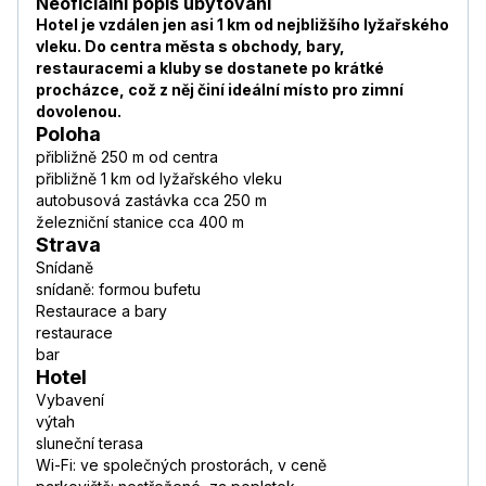
Neoficiální popis ubytování
Hotel je vzdálen jen asi 1 km od nejbližšího lyžařského
vleku. Do centra města s obchody, bary,
restauracemi a kluby se dostanete po krátké
procházce, což z něj činí ideální místo pro zimní
dovolenou.
Poloha
přibližně 250 m od centra
přibližně 1 km od lyžařského vleku
autobusová zastávka cca 250 m
železniční stanice cca 400 m
Strava
Snídaně
snídaně: formou bufetu
Restaurace a bary
restaurace
bar
Hotel
Vybavení
výtah
sluneční terasa
Wi-Fi: ve společných prostorách, v ceně