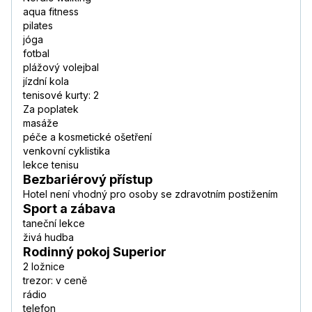
aqua fitness
pilates
jóga
fotbal
plážový volejbal
jízdní kola
tenisové kurty: 2
Za poplatek
masáže
péče a kosmetické ošetření
venkovní cyklistika
lekce tenisu
Bezbariérový přístup
Hotel není vhodný pro osoby se zdravotním postižením
Sport a zábava
taneční lekce
živá hudba
Rodinný pokoj Superior
2 ložnice
trezor: v ceně
rádio
telefon