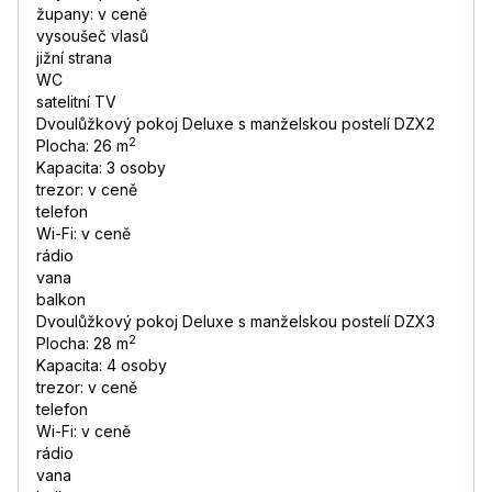
župany: v ceně
vysoušeč vlasů
jižní strana
WC
satelitní TV
Dvoulůžkový pokoj Deluxe s manželskou postelí DZX2
2
Plocha: 26 m
Kapacita: 3 osoby
trezor: v ceně
telefon
Wi-Fi: v ceně
rádio
vana
balkon
Dvoulůžkový pokoj Deluxe s manželskou postelí DZX3
2
Plocha: 28 m
Kapacita: 4 osoby
trezor: v ceně
telefon
Wi-Fi: v ceně
rádio
vana