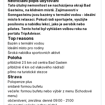
Neoficiální popis ubytování
Tato útulný nemovitost se nachází
je
na okraji Bad
Gasteinu, na klidném místě. Zajímavostí v
Sonngasteinu jsou bazény s termální vodou - ideální
místo k relaxaci. Pokud rádi sportujete, využijte
posilovnu a nabídku lekcí, jako je aerobik nebo
pilates. Tento hotel byl vyhlášen volbou roku na
portálu TripAdvisor.
Top reasons
Bazén s termální vodou
Ideální místo pro rodiny
Široká nabídka sportovních aktivit
Poloha
přibližně 2.5 km od centra Bad Gastein
přibližně 4 km od vlakového nádraží
přímo na turistické stezce
Strava
Polopenze plus
snídaně formou bufetu
večeře: formou bufetu nebo výběr z menu (5chodové
menu)
občerstvení, zmrzlina: denně 09:00 - 21:00