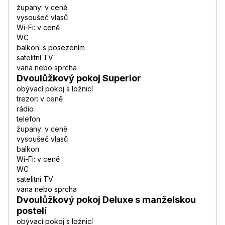
župany: v ceně
vysoušeč vlasů
Wi-Fi: v ceně
WC
balkon: s posezením
satelitní TV
vana nebo sprcha
Dvoulůžkový pokoj Superior
obývací pokoj s ložnicí
trezor: v ceně
rádio
telefon
župany: v ceně
vysoušeč vlasů
balkon
Wi-Fi: v ceně
WC
satelitní TV
vana nebo sprcha
Dvoulůžkový pokoj Deluxe s manželskou
postelí
obývací pokoj s ložnicí