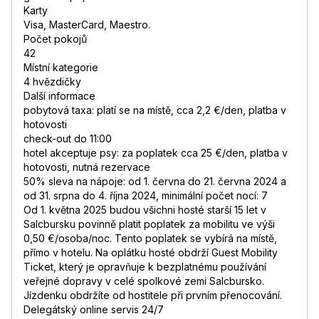
Karty
Visa, MasterCard, Maestro.
Počet pokojů
42
Místní kategorie
4 hvězdičky
Další informace
pobytová taxa: platí se na místě, cca 2,2 €/den, platba v
hotovosti
check-out do 11:00
hotel akceptuje psy: za poplatek cca 25 €/den, platba v
hotovosti, nutná rezervace
50% sleva na nápoje: od 1. června do 21. června 2024 a
od 31. srpna do 4. října 2024, minimální počet nocí: 7
Od 1. května 2025 budou všichni hosté starší 15 let v
Salcbursku povinně platit poplatek za mobilitu ve výši
0,50 €/osoba/noc. Tento poplatek se vybírá na místě,
přímo v hotelu. Na oplátku hosté obdrží Guest Mobility
Ticket, který je opravňuje k bezplatnému používání
veřejné dopravy v celé spolkové zemi Salcbursko.
Jízdenku obdržíte od hostitele při prvním přenocování.
Delegátský online servis 24/7