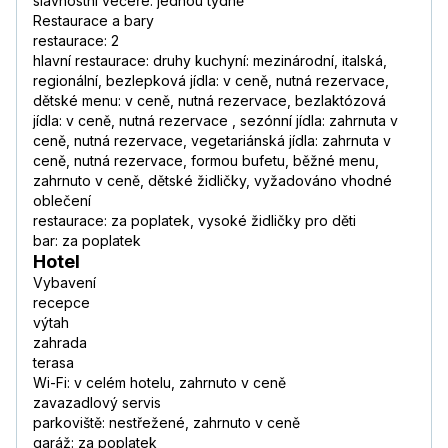
slavnostní večeře: jednou týdně
Restaurace a bary
restaurace: 2
hlavní restaurace: druhy kuchyní: mezinárodní, italská,
regionální, bezlepková jídla: v ceně, nutná rezervace,
dětské menu: v ceně, nutná rezervace, bezlaktózová
jídla: v ceně, nutná rezervace , sezónní jídla: zahrnuta v
ceně, nutná rezervace, vegetariánská jídla: zahrnuta v
ceně, nutná rezervace, formou bufetu, běžné menu,
zahrnuto v ceně, dětské židličky, vyžadováno vhodné
oblečení
restaurace: za poplatek, vysoké židličky pro děti
bar: za poplatek
Hotel
Vybavení
recepce
výtah
zahrada
terasa
Wi-Fi: v celém hotelu, zahrnuto v ceně
zavazadlový servis
parkoviště: nestřežené, zahrnuto v ceně
garáž: za poplatek