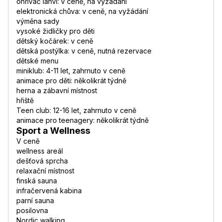
ohřívač lahví: v ceně, na vyžádání
elektronická chůva: v ceně, na vyžádání
výměna sady
vysoké židličky pro děti
dětský kočárek: v ceně
dětská postýlka: v ceně, nutná rezervace
dětské menu
miniklub: 4-11 let, zahrnuto v ceně
animace pro děti: několikrát týdně
herna a zábavní místnost
hřiště
Teen club: 12-16 let, zahrnuto v ceně
animace pro teenagery: několikrát týdně
Sport a Wellness
V ceně
wellness areál
dešťová sprcha
relaxační místnost
finská sauna
infračervená kabina
parní sauna
posilovna
Nordic walking