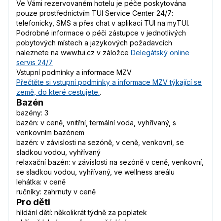
Ve Vámi rezervovaném hotelu je péče poskytována
pouze prostřednictvím TUI Service Center 24/7:
telefonicky, SMS a přes chat v aplikaci TUI na myTUI.
Podrobné informace o péči zástupce v jednotlivých
pobytových místech a jazykových požadavcích
naleznete na www.tui.cz v záložce
Delegátský online
servis 24/7
Vstupní podmínky a informace MZV
Přečtěte si vstupní podmínky a informace MZV týkající se
země, do které cestujete.
.
Bazén
bazény: 3
bazén: v ceně, vnitřní, termální voda, vyhřívaný, s
venkovním bazénem
bazén: v závislosti na sezóně, v ceně, venkovní, se
sladkou vodou, vyhřívaný
relaxační bazén: v závislosti na sezóně v ceně, venkovní,
se sladkou vodou, vyhřívaný, ve wellness areálu
lehátka: v ceně
ručníky: zahrnuty v ceně
Pro děti
hlídání dětí: několikrát týdně za poplatek