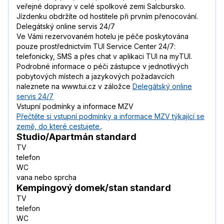
veřejné dopravy v celé spolkové zemi Salcbursko.
Jízdenku obdržíte od hostitele při prvním přenocování.
Delegátský online servis 24/7
Ve Vámi rezervovaném hotelu je péče poskytována
pouze prostřednictvím TUI Service Center 24/7:
telefonicky, SMS a přes chat v aplikaci TUI na myTUI.
Podrobné informace o péči zástupce v jednotlivých
pobytových místech a jazykových požadavcích
naleznete na www.tui.cz v záložce
Delegátský online
servis 24/7
Vstupní podmínky a informace MZV
Přečtěte si vstupní podmínky a informace MZV týkající se
země, do které cestujete.
.
Studio/Apartmán standard
TV
telefon
WC
vana nebo sprcha
Kempingový domek/stan standard
TV
telefon
WC