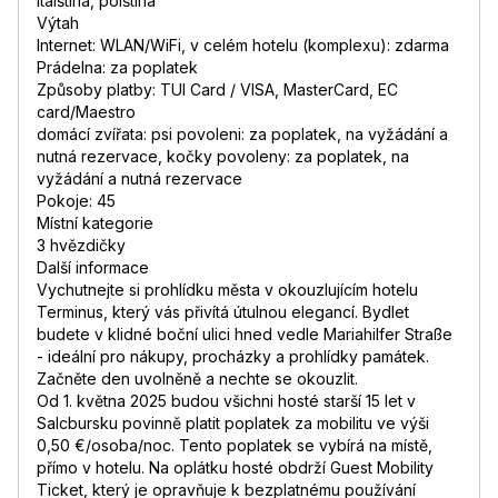
italština, polština
Výtah
Internet: WLAN/WiFi, v celém hotelu (komplexu): zdarma
Prádelna: za poplatek
Způsoby platby: TUI Card / VISA, MasterCard, EC
card/Maestro
domácí zvířata: psi povoleni: za poplatek, na vyžádání a
nutná rezervace, kočky povoleny: za poplatek, na
vyžádání a nutná rezervace
Pokoje: 45
Místní kategorie
3 hvězdičky
Další informace
Vychutnejte si prohlídku města v okouzlujícím hotelu
Terminus, který vás přivítá útulnou elegancí. Bydlet
budete v klidné boční ulici hned vedle Mariahilfer Straße
- ideální pro nákupy, procházky a prohlídky památek.
Začněte den uvolněně a nechte se okouzlit.
Od 1. května 2025 budou všichni hosté starší 15 let v
Salcbursku povinně platit poplatek za mobilitu ve výši
0,50 €/osoba/noc. Tento poplatek se vybírá na místě,
přímo v hotelu. Na oplátku hosté obdrží Guest Mobility
Ticket, který je opravňuje k bezplatnému používání