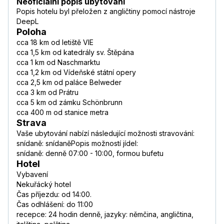
Neoficiální popis ubytování
Popis hotelu byl přeložen z angličtiny pomocí nástroje
DeepL
Poloha
cca 18 km od letiště VIE
cca 1,5 km od katedrály sv. Štěpána
cca 1 km od Naschmarktu
cca 1,2 km od Vídeňské státní opery
cca 2,5 km od paláce Belweder
cca 3 km od Prátru
cca 5 km od zámku Schönbrunn
cca 400 m od stanice metra
Strava
Vaše ubytování nabízí následující možnosti stravování:
snídaně: snídaněPopis možností jídel:
snídaně: denně 07:00 - 10:00, formou bufetu
Hotel
Vybavení
Nekuřácký hotel
Čas příjezdu: od 14:00.
Čas odhlášení: do 11:00
recepce: 24 hodin denně, jazyky: němčina, angličtina,