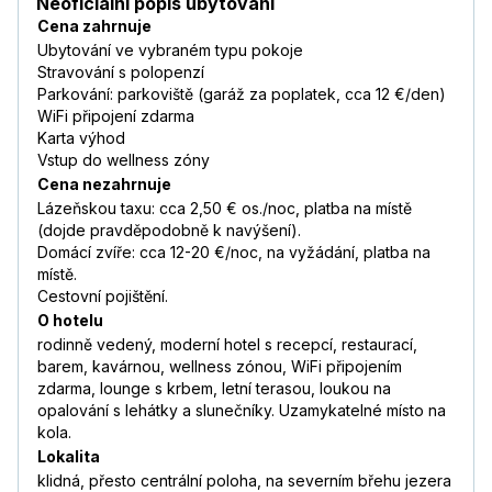
Neoficiální popis ubytování
Cena zahrnuje
Ubytování ve vybraném typu pokoje
Stravování s polopenzí
Parkování: parkoviště (garáž za poplatek, cca 12 €/den)
WiFi připojení zdarma
Karta výhod
Vstup do wellness zóny
Cena nezahrnuje
Lázeňskou taxu: cca 2,50 € os./noc, platba na místě
(dojde pravděpodobně k navýšení).
Domácí zvíře: cca 12-20 €/noc, na vyžádání, platba na
místě.
Cestovní pojištění.
O hotelu
rodinně vedený, moderní hotel s recepcí, restaurací,
barem, kavárnou, wellness zónou, WiFi připojením
zdarma, lounge s krbem, letní terasou, loukou na
opalování s lehátky a slunečníky. Uzamykatelné místo na
kola.
Lokalita
klidná, přesto centrální poloha, na severním břehu jezera