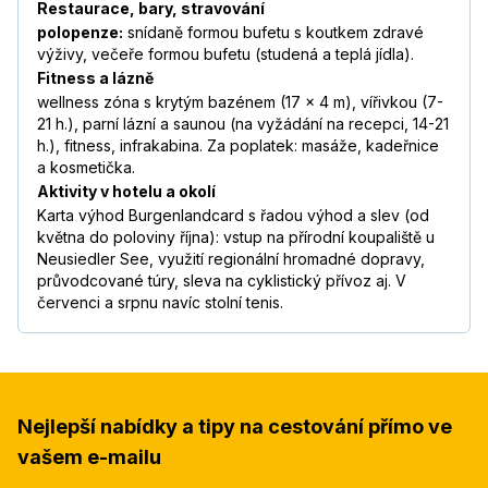
Restaurace, bary, stravování
polopenze:
snídaně formou bufetu s koutkem zdravé
výživy, večeře formou bufetu (studená a teplá jídla).
Fitness a lázně
wellness zóna s krytým bazénem (17 x 4 m), vířivkou (7-
21 h.), parní lázní a saunou (na vyžádání na recepci, 14-21
h.), fitness, infrakabina. Za poplatek: masáže, kadeřnice
a kosmetička.
Aktivity v hotelu a okolí
Karta výhod Burgenlandcard s řadou výhod a slev (od
května do poloviny října): vstup na přírodní koupaliště u
Neusiedler See, využití regionální hromadné dopravy,
průvodcované túry, sleva na cyklistický přívoz aj. V
červenci a srpnu navíc stolní tenis.
Nejlepší nabídky a tipy na cestování přímo ve
vašem e-mailu