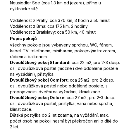
Neusiedler See (cca 1,3 km od jezera), přímo u
cyklistické sítě.
Vzdálenost z Prahy: cca 370 km, 3 hodin a 50 minut
Vzdálenost z Brna: cca 175 km, 2 hodiny
Vzdálenost z Bratislavy: cca 50 km, 40 minut
Popis pokojů
všechny pokoje jsou vybaveny sprchou, WC, fénem,
kabel. TV, telefonem, minibarem, pokojovým trezorem,
rádiem a balkonem.
Dvoulůžkový pokoj Standard:
cca 22 m2, pro 2-3 dosp.
os., dvoulůžková postel (možné i dvě oddělené postele
na vyžádání), přistýlka.
Dvoulůžkový pokoj Comfort:
cca 25 m2, pro 2 dosp.
os., dvoulůžková postel nebo oddělené postele, s
propojovacími dveřmi na vyžádání, klimatizace.
Dvoulůžkový pokoj Deluxe:
cca 27 m2, pro 2-3 dosp.
os., dvoulůžková postel, přistýlka, vana nebo sprcha,
klimatizace.
Dětská postýlka do 2 let zdarma, na vyžádání, max.
počet osob na pokoji nesmí být překročen ani o dítě do
2 let.