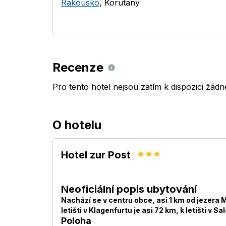
Rakousko
,
Korutany
Recenze
Pro tento hotel nejsou zatím k dispozici žád
O hotelu
Hotel zur Post
Neoficiální popis ubytování
Nachází se v centru obce, asi 1 km od jezera M
letišti v Klagenfurtu je asi 72 km, k letišti v S
Poloha