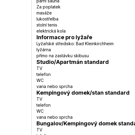
parní sauna
Za poplatek
masáže
lukostřelba
stolní tenis
elektrická kola
Informace pro lyžaře
Lyžařské středisko: Bad Kleinkirchheim
lyžárna
přímo na zastávku skibusu
Studio/Apartmán standard
TV
telefon
WC
vana nebo sprcha
Kempingový domek/stan standard
TV
telefon
WC
vana nebo sprcha
Bungalov/Kempingový domek stand
TV