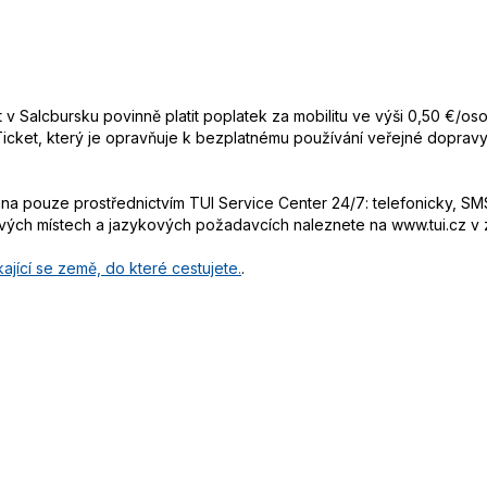
et v Salcbursku povinně platit poplatek za mobilitu ve výši 0,50 €/o
 Ticket, který je opravňuje k bezplatnému používání veřejné dopra
 pouze prostřednictvím TUI Service Center 24/7: telefonicky, SMS
ových místech a jazykových požadavcích naleznete na www.tui.cz v
ající se země, do které cestujete.
.