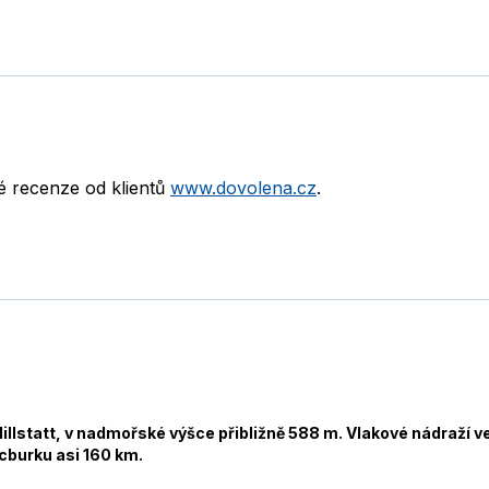
né recenze od klientů
www.dovolena.cz
.
illstatt, v nadmořské výšce přibližně 588 m. Vlakové nádraží ve
alcburku asi 160 km.