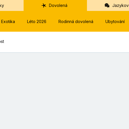
ky
Dovolená
Jazykov
Exotika
Léto 2026
Rodinná dovolená
Ubytování
ost