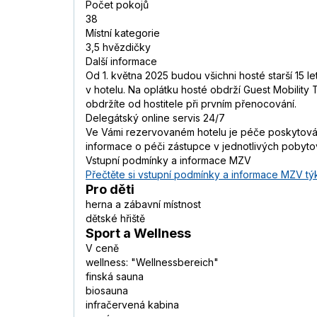
Počet pokojů
38
Místní kategorie
3,5 hvězdičky
Další informace
Od 1. května 2025 budou všichni hosté starší 15 l
v hotelu. Na oplátku hosté obdrží Guest Mobility
obdržíte od hostitele při prvním přenocování.
Delegátský online servis 24/7
Ve Vámi rezervovaném hotelu je péče poskytována
informace o péči zástupce v jednotlivých pobyt
Vstupní podmínky a informace MZV
Přečtěte si vstupní podmínky a informace MZV týk
Pro děti
herna a zábavní místnost
dětské hřiště
Sport a Wellness
V ceně
wellness: "Wellnessbereich"
finská sauna
biosauna
infračervená kabina