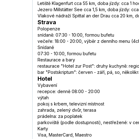
Letiště Klagenfurt cca 55 km, doba jízdy: cca 1 ho
Jezero Millstätter See cca 1,5 km, doba jízdy: cca
Vlakové nádraží Spittal an der Drau cca 20 km, do
Strava
Polopenze
snídaně: 07:30 - 10:00, formou bufetu
večeře: 18:00 - 20:00, výběr z denního menu (
Snídaně
07:30 - 10:00, formou bufetu
Restaurace a bary
restaurace "Hotel zur Post": druhy kuchyně: region
bar "Postskriptum": červen - září, pá, so, několik
Hotel
Vybavení
recepce: denně 08:00 - 20:00
výtah
pokoj s krbem, televizní místnost
zahrada, zelený dvůr, terasa
prádelna: za poplatek
parkoviště (podle dostupnosti), nestřežené: v ce
Karty
Visa, MasterCard, Maestro