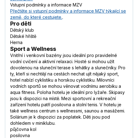
Vstupní podmínky a informace MZV
Přečtěte si vstupní podmínky a informace MZV týkající se
země, do které cestujete.
.
Pro děti
Dětský klub
Dětské hřiště
Herna
Sport a Wellness
Vnitřní i venkovní bazény jsou ideální pro pravidelné
vodní cvičení a aktivní relaxaci. Hosté si mohou užít
dovolenou na sluneční terase s lehátky a slunečníky. Pro
ty, kteří si nechtějí na cestách nechat ujít nějaký sport,
hotel nabízí cyklistiku a horskou cyklistiku. Milovníci
vodních sportů se mohou věnovat vodnímu aerobiku a
aqua fitness. Poloha hotelu je ideální pro lyžaře. Skipasy
jsou k dispozici na místě. Mezi sportovní a rekreační
zařízení hotelu patří posilovna a stolní tenis. V hotelu je
také wellness centrum s wellnessmi, saunou a masážemi.
Solárium je k dispozici za poplatek. Děti jsou pod
dohledem v miniklubu.
půjčovna kol
posilovna