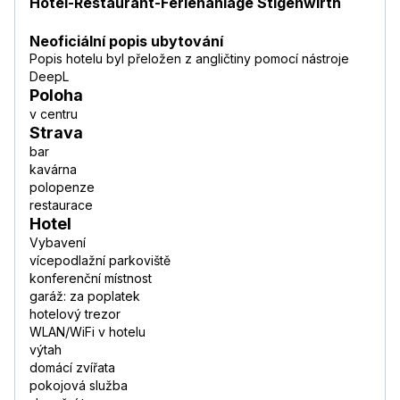
Hotel-Restaurant-Ferienanlage Stigenwirth
Neoficiální popis ubytování
Popis hotelu byl přeložen z angličtiny pomocí nástroje
DeepL
Poloha
v centru
Strava
bar
kavárna
polopenze
restaurace
Hotel
Vybavení
vícepodlažní parkoviště
konferenční místnost
garáž: za poplatek
hotelový trezor
WLAN/WiFi v hotelu
výtah
domácí zvířata
pokojová služba