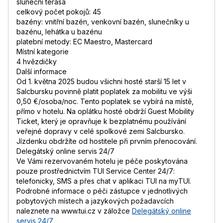
sluneční terasa
celkový počet pokojů: 45
bazény: vnitřní bazén, venkovní bazén, slunečníky u
bazénu, lehátka u bazénu
platební metody: EC Maestro, Mastercard
Místní kategorie
4 hvězdičky
Další informace
Od 1. května 2025 budou všichni hosté starší 15 let v
Salcbursku povinně platit poplatek za mobilitu ve výši
0,50 €/osoba/noc. Tento poplatek se vybírá na místě,
přímo v hotelu. Na oplátku hosté obdrží Guest Mobility
Ticket, který je opravňuje k bezplatnému používání
veřejné dopravy v celé spolkové zemi Salcbursko.
Jízdenku obdržíte od hostitele při prvním přenocování.
Delegátský online servis 24/7
Ve Vámi rezervovaném hotelu je péče poskytována
pouze prostřednictvím TUI Service Center 24/7:
telefonicky, SMS a přes chat v aplikaci TUI na myTUI.
Podrobné informace o péči zástupce v jednotlivých
pobytových místech a jazykových požadavcích
naleznete na www.tui.cz v záložce
Delegátský online
servis 24/7