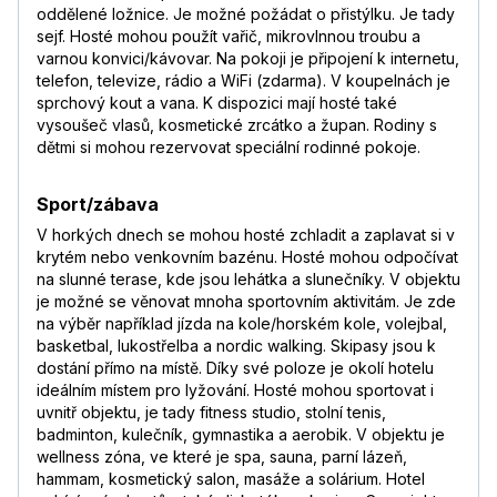
oddělené ložnice. Je možné požádat o přistýlku. Je tady
sejf. Hosté mohou použít vařič, mikrovlnnou troubu a
varnou konvici/kávovar. Na pokoji je připojení k internetu,
telefon, televize, rádio a WiFi (zdarma). V koupelnách je
sprchový kout a vana. K dispozici mají hosté také
vysoušeč vlasů, kosmetické zrcátko a župan. Rodiny s
dětmi si mohou rezervovat speciální rodinné pokoje.
Sport/zábava
V horkých dnech se mohou hosté zchladit a zaplavat si v
krytém nebo venkovním bazénu. Hosté mohou odpočívat
na slunné terase, kde jsou lehátka a slunečníky. V objektu
je možné se věnovat mnoha sportovním aktivitám. Je zde
na výběr například jízda na kole/horském kole, volejbal,
basketbal, lukostřelba a nordic walking. Skipasy jsou k
dostání přímo na místě. Díky své poloze je okolí hotelu
ideálním místem pro lyžování. Hosté mohou sportovat i
uvnitř objektu, je tady fitness studio, stolní tenis,
badminton, kulečník, gymnastika a aerobik. V objektu je
wellness zóna, ve které je spa, sauna, parní lázeň,
hammam, kosmetický salon, masáže a solárium. Hotel