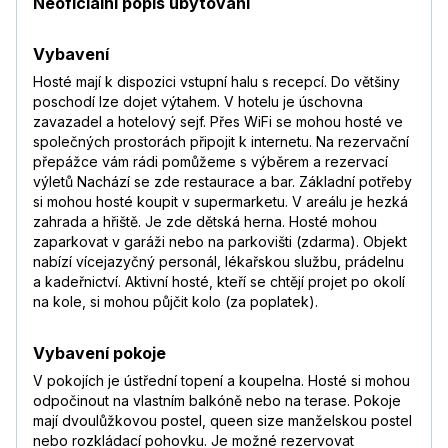
Neoficiální popis ubytování
Vybavení
Hosté mají k dispozici vstupní halu s recepcí. Do většiny
poschodí lze dojet výtahem. V hotelu je úschovna
zavazadel a hotelový sejf. Přes WiFi se mohou hosté ve
společných prostorách připojit k internetu. Na rezervační
přepážce vám rádi pomůžeme s výběrem a rezervací
výletů Nachází se zde restaurace a bar. Základní potřeby
si mohou hosté koupit v supermarketu. V areálu je hezká
zahrada a hřiště. Je zde dětská herna. Hosté mohou
zaparkovat v garáži nebo na parkovišti (zdarma). Objekt
nabízí vícejazyčný personál, lékařskou službu, prádelnu
a kadeřnictví. Aktivní hosté, kteří se chtějí projet po okolí
na kole, si mohou půjčit kolo (za poplatek).
Vybavení pokoje
V pokojích je ústřední topení a koupelna. Hosté si mohou
odpočinout na vlastním balkóně nebo na terase. Pokoje
mají dvoulůžkovou postel, queen size manželskou postel
nebo rozkládací pohovku. Je možné rezervovat