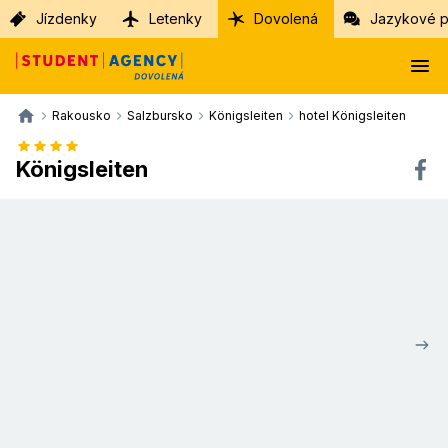
Jízdenky
Letenky
Dovolená
Jazykové p
Rakousko
Salzbursko
Königsleiten
hotel Königsleiten
Königsleiten