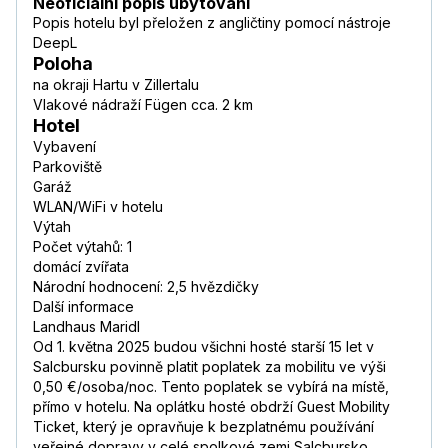
Neoficiální popis ubytování
Popis hotelu byl přeložen z angličtiny pomocí nástroje
DeepL
Poloha
na okraji Hartu v Zillertalu
Vlakové nádraží Fügen cca. 2 km
Hotel
Vybavení
Parkoviště
Garáž
WLAN/WiFi v hotelu
Výtah
Počet výtahů: 1
domácí zvířata
Národní hodnocení: 2,5 hvězdičky
Další informace
Landhaus Maridl
Od 1. května 2025 budou všichni hosté starší 15 let v
Salcbursku povinně platit poplatek za mobilitu ve výši
0,50 €/osoba/noc. Tento poplatek se vybírá na místě,
přímo v hotelu. Na oplátku hosté obdrží Guest Mobility
Ticket, který je opravňuje k bezplatnému používání
veřejné dopravy v celé spolkové zemi Salcbursko.