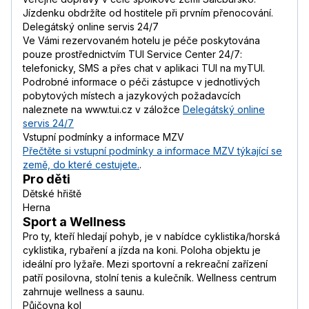
Jízdenku obdržíte od hostitele při prvním přenocování.
Delegátský online servis 24/7
Ve Vámi rezervovaném hotelu je péče poskytována
pouze prostřednictvím TUI Service Center 24/7:
telefonicky, SMS a přes chat v aplikaci TUI na myTUI.
Podrobné informace o péči zástupce v jednotlivých
pobytových místech a jazykových požadavcích
naleznete na www.tui.cz v záložce
Delegátský online
servis 24/7
Vstupní podmínky a informace MZV
Přečtěte si vstupní podmínky a informace MZV týkající se
země, do které cestujete.
.
Pro děti
Dětské hřiště
Herna
Sport a Wellness
Pro ty, kteří hledají pohyb, je v nabídce cyklistika/horská
cyklistika, rybaření a jízda na koni. Poloha objektu je
ideální pro lyžaře. Mezi sportovní a rekreační zařízení
patří posilovna, stolní tenis a kulečník. Wellness centrum
zahrnuje wellness a saunu.
Půjčovna kol