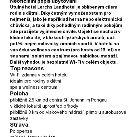
Neoficiální popis ubytování
Útulný hotel Lerchs Landhotel je oblíbeným cílem
rodin s dětmi. Díky četným vymoženostem pro
nejmenší, jako je například herna nebo elektronická
chůvička, a také díky pohodlným rodinným pokojům
zde prožijete výjimečné chvíle. Objekt se nachází v
klidné lokalitě, v blízkosti lyžařských areálů, což
potěší nejen milovníky zimních sportů. V hotelu na
vás čeká wellness centrum (pro hosty od 16 let) se
saunami, soláriem a zajímavou nabídkou masáží.
Další výhodou je bezplatné Wi-Fi v celém objektu.
Top reasons
Wi-Fi zdarma v celém hotelu
ideální pro rodiny s dětmi
spa a wellness centrum
Poloha
přibližně 2.5 km od centra St. Johann im Pongau
v klidné lokalitě uprostřed přírody
přibližně 3 km od vlakového nádraží, přímo u autobusové
zastávky
Strava
Polopenze