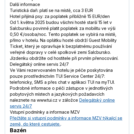
Další informace
Turistická daň: platí se na místě, cca 3 EUR
Hotel přijímá psy: za poplatek přibližně 15 EUR/den
Od 1. května 2025 budou všichni hosté starší 15 let v
Salcbursku povinně platit poplatek za mobilitu ve výši
0,50 €/osoba/noc. Tento poplatek se vybírá na místě,
přímo v hotelu. Na oplátku hosté obdrží Guest Mobility
Ticket, který je opravňuje k bezplatnému používání
veřejné dopravy v celé spolkové zemi Salcbursko.
Jízdenku obdržíte od hostitele při prvním přenocování.
Delegátský online servis 24/7
Ve Vámi rezervovaném hotelu je péče poskytována
pouze prostřednictvím TUI Service Center 24/7:
telefonicky, SMS a přes chat v aplikaci TUI na myTUI.
Podrobné informace o péči zástupce v jednotlivých
pobytových místech a jazykových požadavcích
naleznete na www.tui.cz v záložce
Delegátský online
servis 24/7
Vstupní podmínky a informace MZV
Přečtěte si vstupní podmínky a informace MZV týkající se
země, do které cestujete.
.
Bazén