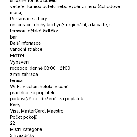
snídaně: formou bufetu
večeře: formou bufetu nebo výběr z menu (4chodové
menu)
Restaurace a bary
restaurace: druhy kuchyně: regionální, a la carte, s
terasou, dětské židličky
bar
Další informace
vánoční atrakce
Hotel
Vybavení
recepce: denně 08:00 - 21:00
zimní zahrada
terasa
Wi-Fi: v celém hotelu, v ceně
prádelna: za poplatek
parkoviště: nestřežené, za poplatek
Karty
Visa, MasterCard, Maestro
Počet pokojů
22
Místní kategorie
3 hvězdičky