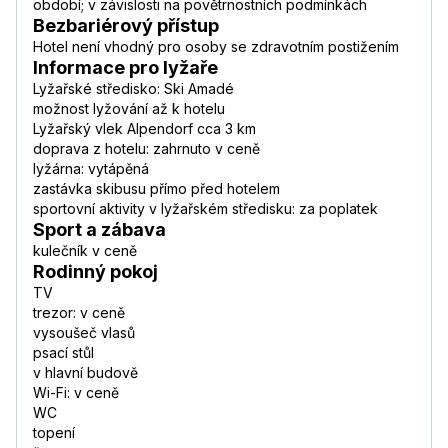
období; v závislosti na povětrnostních podmínkách
Bezbariérový přístup
Hotel není vhodný pro osoby se zdravotním postižením
Informace pro lyžaře
Lyžařské středisko: Ski Amadé
možnost lyžování až k hotelu
Lyžařský vlek Alpendorf cca 3 km
doprava z hotelu: zahrnuto v ceně
lyžárna: vytápěná
zastávka skibusu přímo před hotelem
sportovní aktivity v lyžařském středisku: za poplatek
Sport a zábava
kulečník v ceně
Rodinný pokoj
TV
trezor: v ceně
vysoušeč vlasů
psací stůl
v hlavní budově
Wi-Fi: v ceně
WC
topení