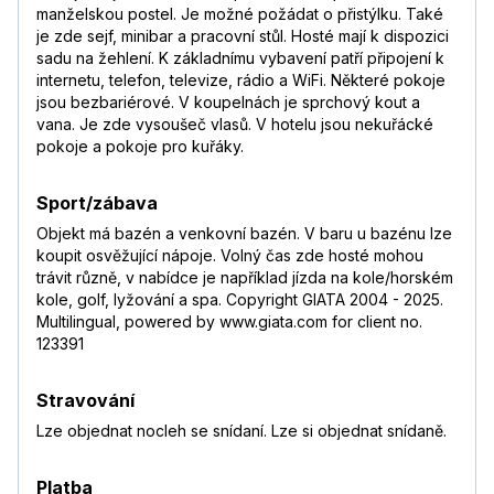
manželskou postel. Je možné požádat o přistýlku. Také
je zde sejf, minibar a pracovní stůl. Hosté mají k dispozici
sadu na žehlení. K základnímu vybavení patří připojení k
internetu, telefon, televize, rádio a WiFi. Některé pokoje
jsou bezbariérové. V koupelnách je sprchový kout a
vana. Je zde vysoušeč vlasů. V hotelu jsou nekuřácké
pokoje a pokoje pro kuřáky.
Sport/zábava
Objekt má bazén a venkovní bazén. V baru u bazénu lze
koupit osvěžující nápoje. Volný čas zde hosté mohou
trávit různě, v nabídce je například jízda na kole/horském
kole, golf, lyžování a spa. Copyright GIATA 2004 - 2025.
Multilingual, powered by www.giata.com for client no.
123391
Stravování
Lze objednat nocleh se snídaní. Lze si objednat snídaně.
Platba