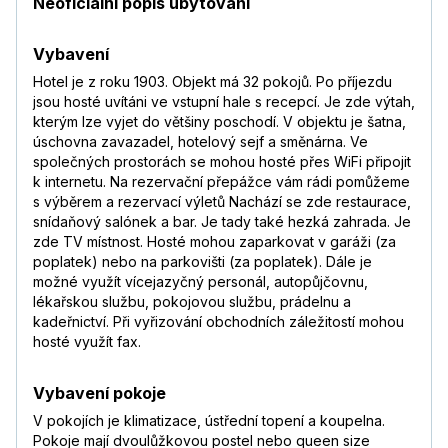
Neoficiální popis ubytování
Vybavení
Hotel je z roku 1903. Objekt má 32 pokojů. Po příjezdu
jsou hosté uvítáni ve vstupní hale s recepcí. Je zde výtah,
kterým lze vyjet do většiny poschodí. V objektu je šatna,
úschovna zavazadel, hotelový sejf a směnárna. Ve
společných prostorách se mohou hosté přes WiFi připojit
k internetu. Na rezervační přepážce vám rádi pomůžeme
s výběrem a rezervací výletů Nachází se zde restaurace,
snídaňový salónek a bar. Je tady také hezká zahrada. Je
zde TV místnost. Hosté mohou zaparkovat v garáži (za
poplatek) nebo na parkovišti (za poplatek). Dále je
možné využít vícejazyčný personál, autopůjčovnu,
lékařskou službu, pokojovou službu, prádelnu a
kadeřnictví. Při vyřizování obchodních záležitostí mohou
hosté využít fax.
Vybavení pokoje
V pokojích je klimatizace, ústřední topení a koupelna.
Pokoje mají dvoulůžkovou postel nebo queen size