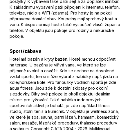
postýlky. K vybavení také patří sejf a za poplatek minibar.
K základnímu vybavení patří připojení k internetu, telefon,
televize, rádio a WiFi (zdarma). Pro hosty je na pokoji
připravena domácí obuv. Koupelny mají sprchový kout a
vanu. K dispozici mají hosté také vysoušeč vlasů, župan a
telefon. V objektu jsou pokoje pro rodiny a nekuřácké
pokoje.
Sport/zábava
Hotel má bazén a krytý bazén. Hosté mohou odpočívat
na terase. U bazénu je vířivá vana, ve které se lze
příjemně uvolnit a osvěžit. Kdo se nechce na dovolené
vzdát sportu, ten si může vybrat z nabídky např. jízdu na
kole/horském kole. Pro fanoušky vodních sportů je zde
aqua fitness. Jsou zde k dostání skipasy pro okolní
sjezdovky. Díky své poloze je okolí objektu ideálním
místem pro lyžování. Také nabídka indoorových
sportovních aktivit je bohatá, je zde například fitness
studio, stolní tenis a kulečník. V objektu je wellness zóna,
ve které je spa, sauna, parní lázeň, hammam, kosmetický
salon, masáže, lázeňské procedury, thalasso procedury
a solárium. Copyright GIATA 2004 - 2026. Multilingual,