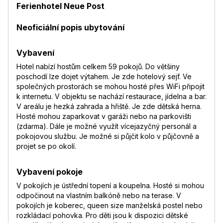
Ferienhotel Neue Post
Neoficiální popis ubytování
Vybavení
Hotel nabízí hostům celkem 59 pokojů. Do většiny
poschodí lze dojet výtahem. Je zde hotelový sejf. Ve
společných prostorách se mohou hosté přes WiFi připojit
k internetu. V objektu se nachází restaurace, jídelna a bar.
V areálu je hezká zahrada a hřiště. Je zde dětská herna.
Hosté mohou zaparkovat v garáži nebo na parkovišti
(zdarma). Dále je možné využít vícejazyčný personál a
pokojovou službu. Je možné si půjčit kolo v půjčovně a
projet se po okolí.
Vybavení pokoje
V pokojích je ústřední topení a koupelna. Hosté si mohou
odpočinout na vlastním balkóně nebo na terase. V
pokojích je koberec, queen size manželská postel nebo
rozkládací pohovka. Pro děti jsou k dispozici dětské