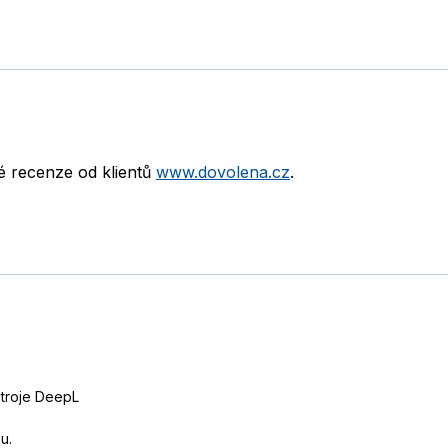
né recenze od klientů
www.dovolena.cz
.
stroje DeepL
u.