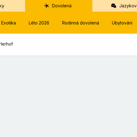
ky
Dovolená
Jazykov
Exotika
Léto 2026
Rodinná dovolená
Ubytování
rlerhof