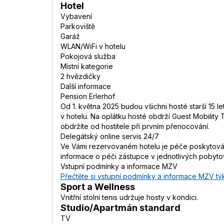
Hotel
Vybavení
Parkoviště
Garáž
WLAN/WiFi v hotelu
Pokojová služba
Místní kategorie
2 hvězdičky
Další informace
Pension Erlerhof
Od 1. května 2025 budou všichni hosté starší 15 l
v hotelu. Na oplátku hosté obdrží Guest Mobility
obdržíte od hostitele při prvním přenocování.
Delegátský online servis 24/7
Ve Vámi rezervovaném hotelu je péče poskytována
informace o péči zástupce v jednotlivých pobyt
Vstupní podmínky a informace MZV
Přečtěte si vstupní podmínky a informace MZV týk
Sport a Wellness
Vnitřní stolní tenis udržuje hosty v kondici.
Studio/Apartmán standard
TV