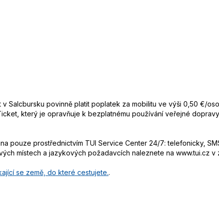
et v Salcbursku povinně platit poplatek za mobilitu ve výši 0,50 €/o
 Ticket, který je opravňuje k bezplatnému používání veřejné dopra
 pouze prostřednictvím TUI Service Center 24/7: telefonicky, SMS
ových místech a jazykových požadavcích naleznete na www.tui.cz v
ající se země, do které cestujete.
.