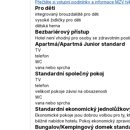
Přečtěte si vstupní podmínky a informace MZV týk
Pro děti
integrovaný brouzdaliště pro děti
vysoké židličky pro děti
dětská herna
Bezbariérový přístup
Hotel není vhodný pro osoby se zdravotním post
Apartmá/Apartmá Junior standard
TV
telefon
WC
vana nebo sprcha
Standardní společný pokoj
TV
telefon
velikost pokoje závisí na obsazenosti
WC
vana nebo sprcha
Standardní ekonomický jednolůžkov
Ekonomické pokoje jsou dobrou volbou pro ty, kteř
běžné nabídce hotelu. Pokoj ekonomický zpravidl
Bungalov/Kempingový domek stand