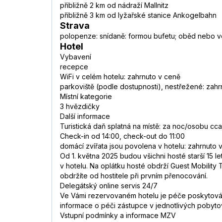
přibližně 2 km od nádraží Mallnitz
přibližně 3 km od lyžařské stanice Ankogelbahn
Strava
polopenze: snídaně: formou bufetu; oběd nebo 
Hotel
Vybavení
recepce
WiFi v celém hotelu: zahrnuto v ceně
parkoviště (podle dostupnosti), nestřežené: zah
Místní kategorie
3 hvězdičky
Další informace
Turistická daň splatná na místě: za noc/osobu cc
Check-in od 14:00, check-out do 11:00
domácí zvířata jsou povolena v hotelu: zahrnuto 
Od 1. května 2025 budou všichni hosté starší 15 l
v hotelu. Na oplátku hosté obdrží Guest Mobility
obdržíte od hostitele při prvním přenocování.
Delegátský online servis 24/7
Ve Vámi rezervovaném hotelu je péče poskytována
informace o péči zástupce v jednotlivých pobyt
Vstupní podmínky a informace MZV