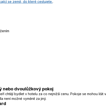
ající se země, do které cestujete.
.
ižením
ý nebo dvoulůžkový pokoj
í chtějí bydlet v hotelu za co nejnižší cenu. Pokoje se mohou lišit
a není možné vyměnit za jiný.
ard