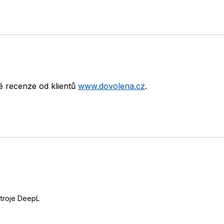
né recenze od klientů
www.dovolena.cz
.
stroje DeepL