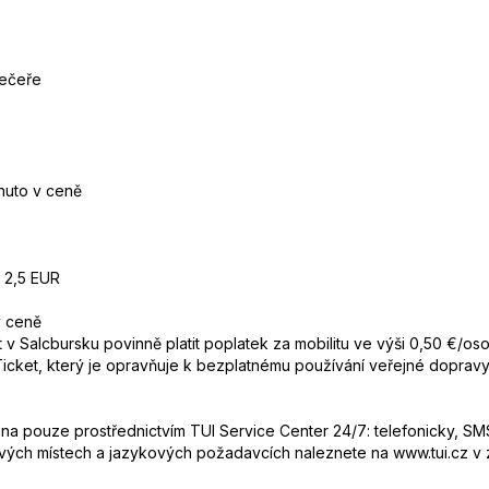
večeře
rnuto v ceně
a 2,5 EUR
v ceně
et v Salcbursku povinně platit poplatek za mobilitu ve výši 0,50 €/o
 Ticket, který je opravňuje k bezplatnému používání veřejné dopra
 pouze prostřednictvím TUI Service Center 24/7: telefonicky, SMS
ových místech a jazykových požadavcích naleznete na www.tui.cz v