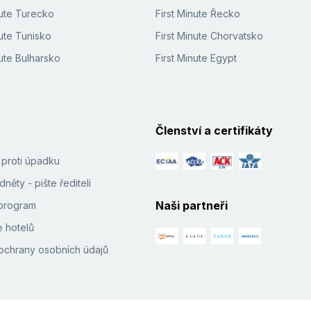
nute Turecko
First Minute Řecko
ute Tunisko
First Minute Chorvatsko
ute Bulharsko
First Minute Egypt
Členství a certifikáty
í proti úpadku
něty - pište řediteli
Naši partneři
e program
 hotelů
ochrany osobních údajů