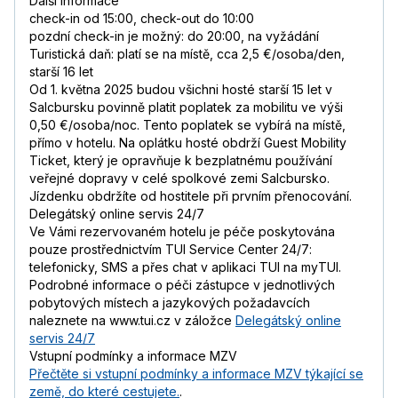
Další informace
check-in od 15:00, check-out do 10:00
pozdní check-in je možný: do 20:00, na vyžádání
Turistická daň: platí se na místě, cca 2,5 €/osoba/den,
starší 16 let
Od 1. května 2025 budou všichni hosté starší 15 let v
Salcbursku povinně platit poplatek za mobilitu ve výši
0,50 €/osoba/noc. Tento poplatek se vybírá na místě,
přímo v hotelu. Na oplátku hosté obdrží Guest Mobility
Ticket, který je opravňuje k bezplatnému používání
veřejné dopravy v celé spolkové zemi Salcbursko.
Jízdenku obdržíte od hostitele při prvním přenocování.
Delegátský online servis 24/7
Ve Vámi rezervovaném hotelu je péče poskytována
pouze prostřednictvím TUI Service Center 24/7:
telefonicky, SMS a přes chat v aplikaci TUI na myTUI.
Podrobné informace o péči zástupce v jednotlivých
pobytových místech a jazykových požadavcích
naleznete na www.tui.cz v záložce
Delegátský online
servis 24/7
Vstupní podmínky a informace MZV
Přečtěte si vstupní podmínky a informace MZV týkající se
země, do které cestujete.
.