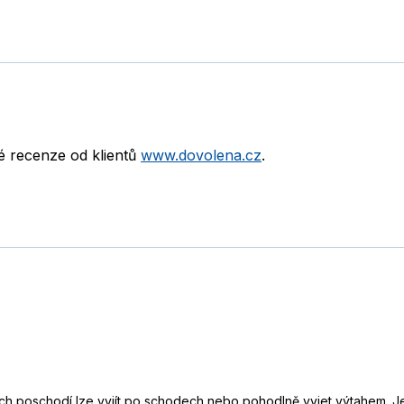
né recenze od klientů
www.dovolena.cz
.
ech poschodí lze vyjít po schodech nebo pohodlně vyjet výtahem. J