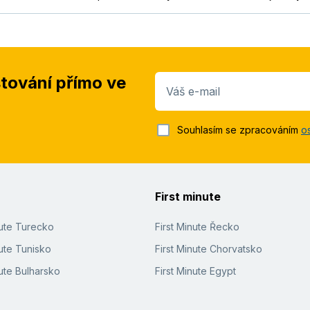
stování přímo ve
Váš e-mail
Souhlasím se zpracováním
o
First minute
nute Turecko
First Minute Řecko
ute Tunisko
First Minute Chorvatsko
ute Bulharsko
First Minute Egypt