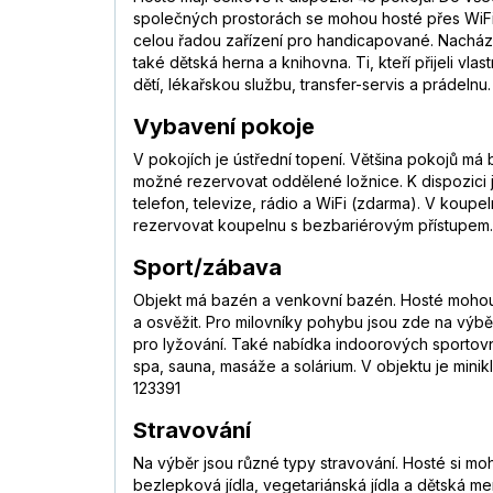
společných prostorách se mohou hosté přes WiFi 
celou řadou zařízení pro handicapované. Nachází 
také dětská herna a knihovna. Ti, kteří přijeli v
dětí, lékařskou službu, transfer-servis a prádelnu
Vybavení pokoje
V pokojích je ústřední topení. Většina pokojů m
možné rezervovat oddělené ložnice. K dispozici jso
telefon, televize, rádio a WiFi (zdarma). V koup
rezervovat koupelnu s bezbariérovým přístupem.
Sport/zábava
Objekt má bazén a venkovní bazén. Hosté mohou od
a osvěžit. Pro milovníky pohybu jsou zde na výběr
pro lyžování. Také nabídka indoorových sportovních
spa, sauna, masáže a solárium. V objektu je minik
123391
Stravování
Na výběr jsou různé typy stravování. Hosté si moh
bezlepková jídla, vegetariánská jídla a dětská me