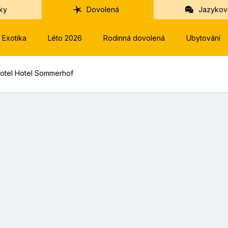
ky
Dovolená
Jazykov
Exotika
Léto 2026
Rodinná dovolená
Ubytování
otel Hotel Sommerhof