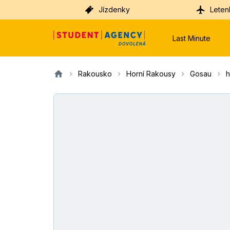
Jízdenky
Leten
Last Minute
Rakousko
Horní Rakousy
Gosau
h