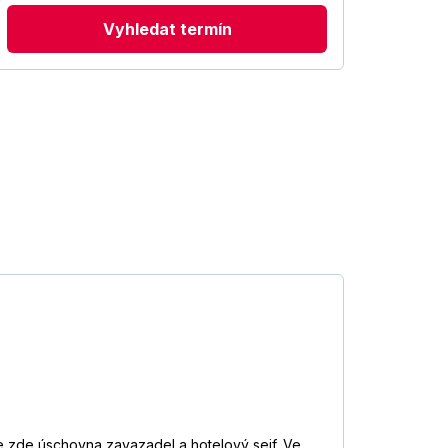
Vyhledat termín
e zde úschovna zavazadel a hotelový sejf. Ve