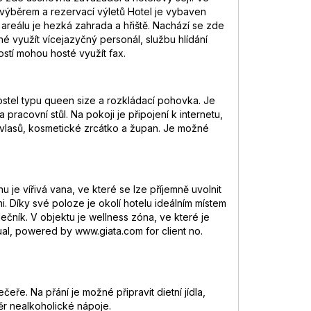
výběrem a rezervací výletů Hotel je vybaven
 areálu je hezká zahrada a hřiště. Nachází se zde
né využít vícejazyčný personál, službu hlídání
ostí mohou hosté využít fax.
ostel typu queen size a rozkládací pohovka. Je
pracovní stůl. Na pokoji je připojení k internetu,
č vlasů, kosmetické zrcátko a župan. Je možné
je vířivá vana, ve které se lze příjemně uvolnit
i. Díky své poloze je okolí hotelu ideálním místem
lečník. V objektu je wellness zóna, ve které je
gual, powered by www.giata.com for client no.
ře. Na přání je možné připravit dietní jídla,
běr nealkoholické nápoje.