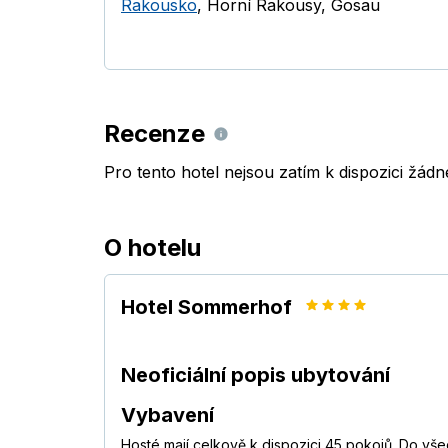
Rakousko
,
Horní Rakousy
,
Gosau
Recenze
Pro tento hotel nejsou zatím k dispozici žád
O hotelu
Hotel Sommerhof
Neoficiální popis ubytování
Vybavení
Hosté mají celkově k dispozici 45 pokojů. Do vš