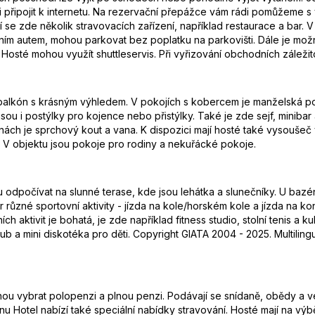
připojit k internetu. Na rezervační přepážce vám rádi pomůžeme s 
se zde několik stravovacích zařízení, například restaurace a bar. V
lastním autem, mohou parkovat bez poplatku na parkovišti. Dále je mož
. Hosté mohou využít shuttleservis. Při vyřizování obchodních záležit
á balkón s krásným výhledem. V pokojích s kobercem je manželská p
u i postýlky pro kojence nebo přistýlky. Také je zde sejf, minibar a 
elnách je sprchový kout a vana. K dispozici mají hosté také vysouše
 V objektu jsou pokoje pro rodiny a nekuřácké pokoje.
počívat na slunné terase, kde jsou lehátka a slunečníky. U bazénu 
 různé sportovní aktivity - jízda na kole/horském kole a jízda na kon
 aktivit je bohatá, je zde například fitness studio, stolní tenis a ku
lub a mini diskotéka pro děti. Copyright GIATA 2004 - 2025. Multilin
ou vybrat polopenzi a plnou penzi. Podávají se snídaně, obědy a veče
nu Hotel nabízí také speciální nabídky stravování. Hosté mají na vý