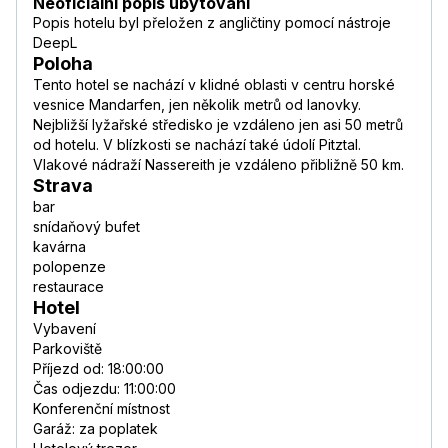
Neoficiální popis ubytování
Popis hotelu byl přeložen z angličtiny pomocí nástroje
DeepL
Poloha
Tento hotel se nachází v klidné oblasti v centru horské
vesnice Mandarfen, jen několik metrů od lanovky.
Nejbližší lyžařské středisko je vzdáleno jen asi 50 metrů
od hotelu. V blízkosti se nachází také údolí Pitztal.
Vlakové nádraží Nassereith je vzdáleno přibližně 50 km.
Strava
bar
snídaňový bufet
kavárna
polopenze
restaurace
Hotel
Vybavení
Parkoviště
Příjezd od: 18:00:00
Čas odjezdu: 11:00:00
Konferenční místnost
Garáž: za poplatek