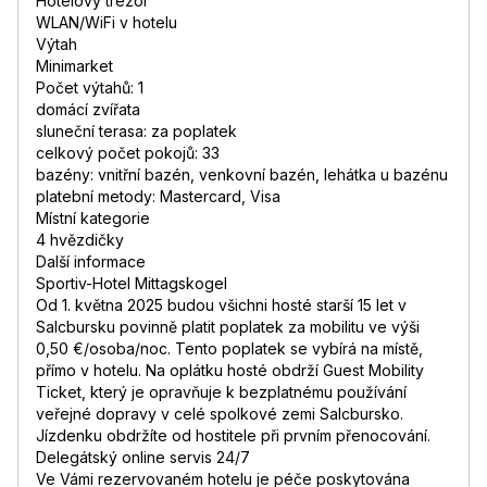
Hotelový trezor
WLAN/WiFi v hotelu
Výtah
Minimarket
Počet výtahů: 1
domácí zvířata
sluneční terasa: za poplatek
celkový počet pokojů: 33
bazény: vnitřní bazén, venkovní bazén, lehátka u bazénu
platební metody: Mastercard, Visa
Místní kategorie
4 hvězdičky
Další informace
Sportiv-Hotel Mittagskogel
Od 1. května 2025 budou všichni hosté starší 15 let v
Salcbursku povinně platit poplatek za mobilitu ve výši
0,50 €/osoba/noc. Tento poplatek se vybírá na místě,
přímo v hotelu. Na oplátku hosté obdrží Guest Mobility
Ticket, který je opravňuje k bezplatnému používání
veřejné dopravy v celé spolkové zemi Salcbursko.
Jízdenku obdržíte od hostitele při prvním přenocování.
Delegátský online servis 24/7
Ve Vámi rezervovaném hotelu je péče poskytována