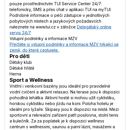
pouze prostřednictvím TUI Service Center 24/7:
telefonicky, SMS a přes chat v aplikaci TUI na myTUI.
Podrobné informace o péči zástupce v jednotlivých
pobytových místech a jazykových požadavcích
naleznete na www.tui.cz v záložce
Delegátský online
servis 24/7
Vstupní podmínky a informace MZV
Přečtěte si vstupní podmínky a informace MZV týkající se
země, do které cestujete.
.
Pro děti
Dětský klub
Dětské hřiště
Herna
Sport a Wellness
Vnitřní i venkovní bazény jsou ideální pro pravidelné
vodní cvičení a aktivní relaxaci. Na terase jsou k dispozici
pohodlná lehátka. Aktivní hosté si mohou užít cyklistiku,
horskou cyklistiku nebo jízdu na koni. Poloha hotelu je
ideální pro lyžaře. Skipasy jsou k dispozici na místě. Mezi
sportovní a rekreační zařízení patří posilovna, stolní tenis
a kulečník. Za za poplatek je k dispozici wellness
centrum s wellnessmi, saunou a parní lázní, masážemi a