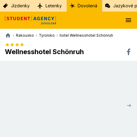
Jízdenky
Letenky
Dovolená
Jazykové p
Rakousko
Tyrolsko
hotel Wellnesshotel Schönruh
Wellnesshotel Schönruh