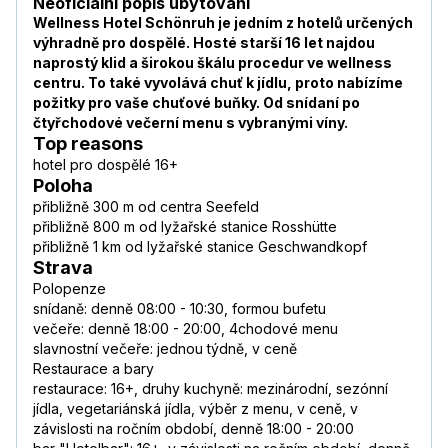
Neoficiální popis ubytování
Wellness Hotel Schönruh je jedním z hotelů určených
výhradně pro dospělé. Hosté starší 16 let najdou
naprostý klid a širokou škálu procedur ve wellness
centru. To také vyvolává chuť k jídlu, proto nabízíme
požitky pro vaše chuťové buňky. Od snídaní po
čtyřchodové večerní menu s vybranými víny.
Top reasons
hotel pro dospělé 16+
Poloha
přibližně 300 m od centra Seefeld
přibližně 800 m od lyžařské stanice Rosshütte
přibližně 1 km od lyžařské stanice Geschwandkopf
Strava
Polopenze
snídaně: denně 08:00 - 10:30, formou bufetu
večeře: denně 18:00 - 20:00, 4chodové menu
slavnostní večeře: jednou týdně, v ceně
Restaurace a bary
restaurace: 16+, druhy kuchyně: mezinárodní, sezónní
jídla, vegetariánská jídla, výběr z menu, v ceně, v
závislosti na ročním období, denně 18:00 - 20:00