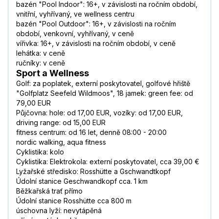
bazén "Pool Indoor": 16+, v závislosti na ročním období,
vnitřní, vyhřívaný, ve wellness centru
bazén "Pool Outdoor": 16+, v závislosti na ročním
období, venkovní, vyhřívaný, v ceně
vířivka: 16+, v závislosti na ročním období, v ceně
lehátka: v ceně
ručníky: v ceně
Sport a Wellness
Golf: za poplatek, externí poskytovatel, golfové hřiště
"Golfplatz Seefeld Wildmoos", 18 jamek: green fee: od
79,00 EUR
Půjčovna: hole: od 17,00 EUR, vozíky: od 17,00 EUR,
driving range: od 15,00 EUR
fitness centrum: od 16 let, denně 08:00 - 20:00
nordic walking, aqua fitness
Cyklistika: kolo
Cyklistika: Elektrokola: externí poskytovatel, cca 39,00 €
Lyžařské středisko: Rosshütte a Gschwandtkopf
Údolní stanice Geschwandkopf cca. 1 km
Běžkařská trať přímo
Údolní stanice Rosshütte cca 800 m
úschovna lyží: nevytápěná