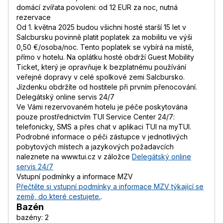
domácí zvířata povoleni: od 12 EUR za noc, nutná
rezervace
Od 1. května 2025 budou všichni hosté starší 15 let v
Salcbursku povinně platit poplatek za mobilitu ve výši
0,50 €/osoba/noc. Tento poplatek se vybírá na místě,
přímo v hotelu. Na oplátku hosté obdrží Guest Mobility
Ticket, který je opravňuje k bezplatnému používání
veřejné dopravy v celé spolkové zemi Salcbursko.
Jízdenku obdržíte od hostitele při prvním přenocování.
Delegátský online servis 24/7
Ve Vámi rezervovaném hotelu je péče poskytována
pouze prostřednictvím TUI Service Center 24/7:
telefonicky, SMS a přes chat v aplikaci TUI na myTUI.
Podrobné informace o péči zástupce v jednotlivých
pobytových místech a jazykových požadavcích
naleznete na www.tui.cz v záložce
Delegátský online
servis 24/7
Vstupní podmínky a informace MZV
Přečtěte si vstupní podmínky a informace MZV týkající se
země, do které cestujete.
.
Bazén
bazény: 2