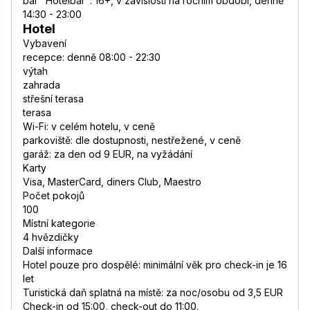
bar "Hotelbar": 16+, v závislosti na ročním období, denně
14:30 - 23:00
Hotel
Vybavení
recepce: denně 08:00 - 22:30
výtah
zahrada
střešní terasa
terasa
Wi-Fi: v celém hotelu, v ceně
parkoviště: dle dostupnosti, nestřežené, v ceně
garáž: za den od 9 EUR, na vyžádání
Karty
Visa, MasterCard, diners Club, Maestro
Počet pokojů
100
Místní kategorie
4 hvězdičky
Další informace
Hotel pouze pro dospělé: minimální věk pro check-in je 16
let
Turistická daň splatná na místě: za noc/osobu od 3,5 EUR
Check-in od 15:00, check-out do 11:00.