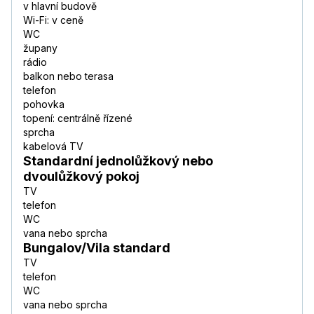
v hlavní budově
Wi-Fi: v ceně
WC
župany
rádio
balkon nebo terasa
telefon
pohovka
topení: centrálně řízené
sprcha
kabelová TV
Standardní jednolůžkový nebo
dvoulůžkový pokoj
TV
telefon
WC
vana nebo sprcha
Bungalov/Vila standard
TV
telefon
WC
vana nebo sprcha