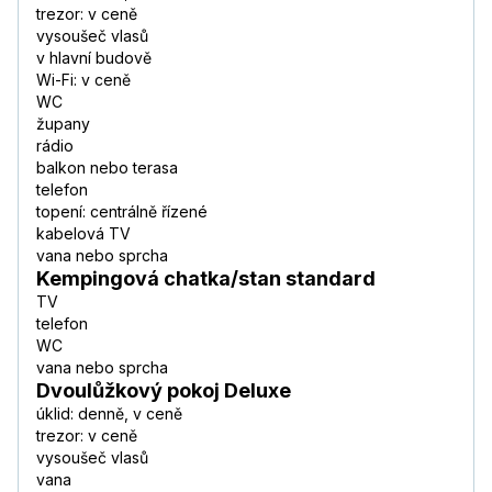
trezor: v ceně
vysoušeč vlasů
v hlavní budově
Wi-Fi: v ceně
WC
župany
rádio
balkon nebo terasa
telefon
topení: centrálně řízené
kabelová TV
vana nebo sprcha
Kempingová chatka/stan standard
TV
telefon
WC
vana nebo sprcha
Dvoulůžkový pokoj Deluxe
úklid: denně, v ceně
trezor: v ceně
vysoušeč vlasů
vana