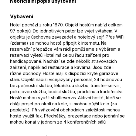
Neoficiální popis ubytování
Vybavení
Hotel pochází z roku 1870. Objekt hostům nabízí celkem
97 pokojů. Do jednotlivých pater lze vyjet výtahem. V
objektu je úschovna zavazadel a hotelový sejf. Přes WiFi
(zdarma) se mohou hosté připojit k internetu. Na
rezervační přepážce vám rádi pomůžeme s výběrem a
rezervací výletů Hotel má celou řadu zařízení pro
handicapované. Nachází se zde několik stravovacích
zařízení, například restaurace a kavárna. Jsou zde i
různé obchody. Hosté mají k dispozici kryté garážové
stání. Objekt nabízí vícejazyčný personál, 24 hodinovou
bezpečnostní službu, lékařskou službu, transfer-servis,
pokojovou službu, budící službu, prádelnu a kadeřnictví.
Hosté mohou využít shuttleservis. Aktivní hosté, kteří se
chtějí projet po okolí na kole, si mohou půjčit kolo (za
poplatek). Při vyřizování obchodních záležitostí mohou
hosté využít fax. Přednášky, prezentace nebo jednání se
mohou konat v jednom ze 4 konferenčních sálů.