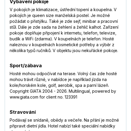
Vybavení pokoje
V pokojích je klimatizace, ústřední topení a koupelna. V
pokojích je queen size manželská postel. Je možné
požádat o přistýlku. Také je zde sejf, minibar a pracovní
stůl. Dále je zde sada na žehlení a žehlič kalhot. Zařízení
pokoje doplňuje připojení k internetu, telefon, televize,
budík a WiFi (zdarma). V koupelnách je telefon. Hosté
naleznou v koupelnách kosmetické potřeby a výběr z
několika typů ručníků. V objektu jsou nekuřácké pokoje.
Sport/zábava
Hosté mohou odpočívat na terase. Volný čas zde hosté
mohou trávit různě, v nabídce je například jízda na
kole/horském kole, golf, aerobik, spa a parní lázeň.
Copyright GIATA 2004 - 2026. Multilingual, powered by
www.giata.com for client no. 123391
Stravování
Podávají se snídaně, obědy a večeře. Na přání je možné
připravit dietní jídla. Hotel nabízí také speciální nabídky