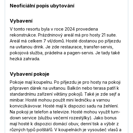
Neoficiální popis ubytování
Vybavení
V tomto resortu byla v roce 2024 provedena
rekonstrukce. Prázdninový areál má pro hosty 21 suite.
Areál má celkem 7 vil/domů. Hosté dostanou po příjezdu
na uvítanou drink. Je zde restaurace, transfer-servis,
pokojová služba, prádelna a pagen-servis. Je tady také
hezká zahrada.
Vybavení pokoje
Pokoje mají koupelnu. Po příjezdu je pro hosty na pokoji
připraven dárek na uvítanou. Balkón nebo terasa patří k
standardnímu zařízení většiny pokojů. Také je zde sejf a
minibar. Hosté mohou použít mini ledničku a varnou
konvici/kávovar. Hosté mají k dispozici sadu na žehlení.
Na pokoji je telefon a televize. Hosté mohou využít turn-
down service (službu večerní rozestýlky). Jako bonus
mají hosté k dispozici domácí obuv, denní tisk a výběr z
různých typů polštářů. V koupelnách je vysoušeč vlasů a