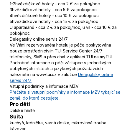
1-2hvězdičkové hotely - cca 2 € za pokoj/noc
3hvězdičkové hotely - cca 5 € za pokoj/noc
4hvězdičkové hotely - cca 10 € za pokoj/noc
5hvězdičkové hotely - cca 15 € za pokoj/noc
U apartmánů - cca 2 € za pokoj/noc, u vil - cca 10 € za
pokoj/noc.
Delegátský online servis 24/7
Ve Vámi rezervovaném hotelu je péče poskytována
pouze prostřednictvím TUI Service Center 24/7:
telefonicky, SMS a přes chat v aplikaci TUI na myTUI.
Podrobné informace o péči zástupce v jednotlivých
pobytových místech a jazykových požadavcích
naleznete na www.tui.cz v záložce
Delegátský online
servis 24/7
Vstupní podmínky a informace MZV
Přečtěte si vstupní podmínky a informace MZV týkající se
země, do které cestujete.
.
Pro děti
Dětské hřiště
Suita
kuchyň, lednička, varná deska, mikrovlnná trouba,
kávovar