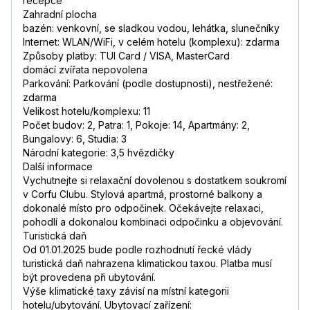
recepce
Zahradní plocha
bazén: venkovní, se sladkou vodou, lehátka, slunečníky
Internet: WLAN/WiFi, v celém hotelu (komplexu): zdarma
Způsoby platby: TUI Card / VISA, MasterCard
domácí zvířata nepovolena
Parkování: Parkování (podle dostupnosti), nestřežené:
zdarma
Velikost hotelu/komplexu: 11
Počet budov: 2, Patra: 1, Pokoje: 14, Apartmány: 2,
Bungalovy: 6, Studia: 3
Národní kategorie: 3,5 hvězdičky
Další informace
Vychutnejte si relaxační dovolenou s dostatkem soukromí
v Corfu Clubu. Stylová apartmá, prostorné balkony a
dokonalé místo pro odpočinek. Očekávejte relaxaci,
pohodlí a dokonalou kombinaci odpočinku a objevování.
Turistická daň
Od 01.01.2025 bude podle rozhodnutí řecké vlády
turistická daň nahrazena klimatickou taxou. Platba musí
být provedena při ubytování.
Výše klimatické taxy závisí na místní kategorii
hotelu/ubytování. Ubytovací zařízení: