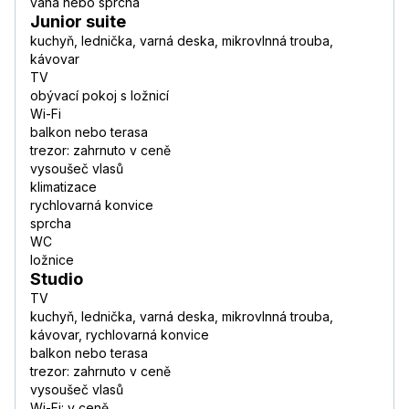
vana nebo sprcha
Junior suite
kuchyň, lednička, varná deska, mikrovlnná trouba,
kávovar
TV
obývací pokoj s ložnicí
Wi-Fi
balkon nebo terasa
trezor: zahrnuto v ceně
vysoušeč vlasů
klimatizace
rychlovarná konvice
sprcha
WC
ložnice
Studio
TV
kuchyň, lednička, varná deska, mikrovlnná trouba,
kávovar, rychlovarná konvice
balkon nebo terasa
trezor: zahrnuto v ceně
vysoušeč vlasů
Wi-Fi: v ceně