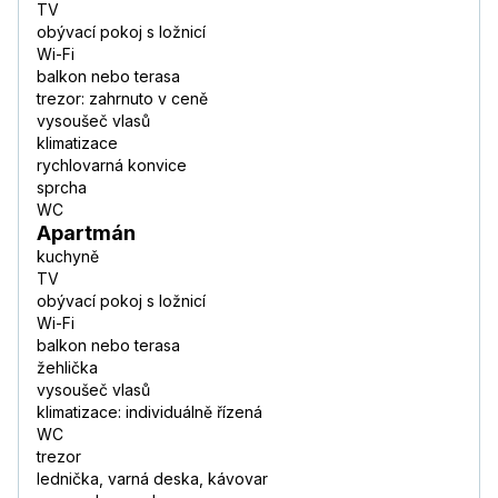
TV
obývací pokoj s ložnicí
Wi-Fi
balkon nebo terasa
trezor: zahrnuto v ceně
vysoušeč vlasů
klimatizace
rychlovarná konvice
sprcha
WC
Apartmán
kuchyně
TV
obývací pokoj s ložnicí
Wi-Fi
balkon nebo terasa
žehlička
vysoušeč vlasů
klimatizace: individuálně řízená
WC
trezor
lednička, varná deska, kávovar