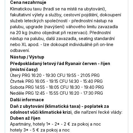
Cena nezahrnuje
Klimatickou taxu (hradí se na místě na ubytování),
fakultativní výlety a služby, cestovní pojištění, dokoupení
služeb leteckých společností - přednostní nástup na
palubu, upgrade (navýšení) váhového limitu zavazadla
na 20 kg (nutno objednat při rezervaci). Přednostní
nástup na palubu, další zavazadla, seating standardní
nebo XL apod. - lze dokoupit individuálně při on-line
odbavení.
Nástup / Výstup
Předpokládaný letový řád Ryanair červen - říjen
(místní časy)
Úterý PRG 16:20 - 19:30 CFU 19:55 - 21:05 PRG
Čtvrtek PRG 16:05 - 19:15 CFU 14:30 - 15:40 PRG
Sobota PRG 14:55 - 18:05 CFU 18:30 - 19:40 PRG
Neděle PRG 12:45 - 15:55 CFU 16:20 - 17:30 PRG
Další informace
Daň z ubytování (klimatická taxa) - poplatek za
odolnost vůči klimatické krizi
, dle nařízení řecké vlády:
Duben až říjen
Apartmány, hotely 1* - 2* - 2 € za pokoj a noc
hotely 3* - 5 € za pokoj a noc