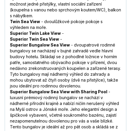
možnost jedné přistýlky, vlastní sociální zařízení
(koupelna s vanou nebo sprchovým koutem/WC), balkon
s nábytkem.
Twin Sea View
- dvoulůžkové pokoje pokoje s
výhledem na moře.
Superior Twin Lake View
-
Superior Twin Sea View
-
Superior Bungalow Sea View
- dvoupatrové rodinné
bungalovy se nacházejí v bujné zahradě vedle hlavní
budovy hotelu. Skládají se z pohodlné ložnice v horním
patře, samostatného obývacího pokoje v přízemí, dvou
nedávno zrekonstruovaných koupelen a zařízené terasy.
Tyto bungalovy mají nádherný výhled do zahrady a
mohou ubytovat až čtyři osoby (dvě na přistýlce), takže
jsou ideální pro rodinnou dovolenou.
Superior Bungalow Sea View with Sharing Pool
-
luxusní prémiový rodinný bungalov se nachází v
nádherné přírodní krajině a nabízí ničím nerušený výhled
na Myší ostrov a Jónské moře. Jeho elegantní design a
špičkové vybavení, včetně soukromého bazénu, zajistí
nezapomenutelnou dovolenou pro vás a vaše blízké.
Tento bungalov je ideální až pro pět osob a skládá se z