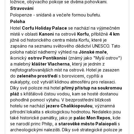
ložnice, obývacího pokoje se dvěma pohovkami.
Stravování
Polopenze - snídaně a večeře formou bufetu.
Poloha
Hotel
Corfu Holiday Palace
se nachází na výjimečném
místě v oblasti
Kanoni
na ostrově
Korfu
, přibližně
4 km
jižně od historického centra města Korfu, které je
zapsáno na seznamu světového dědictví UNESCO. Tato
poloha nabízí nádherný výhled na
Jónské moře
,
ikonický
ostrov Pontikonisi
(známý jako "Myší ostrov")
a malebný
klášter Vlacherna
, který je jedním z
nejfotografovanějších míst na ostrově. Hotel je zasazen
do
zeleného prostředí
s borovicemi, cypřiši a
eukalypty, což vytváří klidnou atmosféru pro relaxaci.
Díky své poloze má hotel
přímý přístup na soukromou
pláž
s křišťálově čistou vodou, kam se hosté dostanou
pohodlně pomocí výtahu. V bezprostřední blízkosti
hotelu se nachází
jezero Chalikiopoulou
, významná
přírodní lokalita s ekologickou hodnotou. Nedaleko jsou
také historické památky, jako je
palác Mon Repos
, kde
se narodil princ Philip, a
starověké město Palaiopoli
s
archeologickými nalezišti. Díky své strategické poloze je