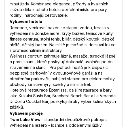
minut jízdy. Kombinace elegance, přírody a kvalitních
služeb dělá z tohoto hotelu perfektní místo pro páry,
rodiny i náročnější cestovatele.
Vybavení hotelu
Recepce, venkovní bazén se slanou vodou, terasa s
výhledem na Jónské moře, krytý bazén. tenisové kurty,
fitness centrum, stolní tenis, biliár, dětský koutek, dětské
hřiště, dětský bazén. Na místě je možné si domluvit lekce
s profesionálními instruktory.
Wellness centrum zahrnuje lázně, masáže, turecké lázně
a parní saunu, které poskytují dokonalé uvolnění po dni
stráveném na slunci . Pro pohodlí hostů je k dispozici
bezplatné parkování v dvouúrovňové garáži a na
otevřeném parkovišti, nabíjecí stanice pro elektromobily,
obchody se suvenýry, šperky a minimarket.
Hotelová restaurace Eptanissa, další restaurace a bary,
jako Kukutsi Sushi Bar, Brachera Beach Bar a La Veranda
Di Corfu Cocktail Bar, poskytují široký výběr kulinářských
zážitků.
Vybavení pokoje
Twin Lake View
- standardní dvoulůžkové pokoje s
výhledem na jezero - ložnice s oddělenými lůžky,