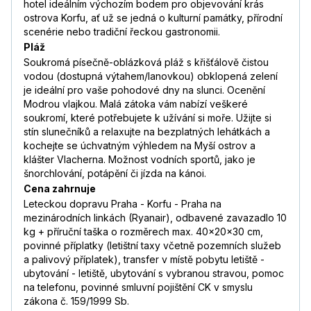
hotel ideálním výchozím bodem pro objevování krás
ostrova Korfu, ať už se jedná o kulturní památky, přírodní
scenérie nebo tradiční řeckou gastronomii.
Pláž
Soukromá písečně-oblázková pláž s křišťálově čistou
vodou (dostupná výtahem/lanovkou) obklopená zelení
je ideální pro vaše pohodové dny na slunci. Ocenění
Modrou vlajkou. Malá zátoka vám nabízí veškeré
soukromí, které potřebujete k užívání si moře. Užijte si
stín slunečníků a relaxujte na bezplatných lehátkách a
kochejte se úchvatným výhledem na Myší ostrov a
klášter Vlacherna. Možnost vodních sportů, jako je
šnorchlování, potápění či jízda na kánoi.
Cena zahrnuje
Leteckou dopravu Praha - Korfu - Praha na
mezinárodních linkách (Ryanair), odbavené zavazadlo 10
kg + příruční taška o rozměrech max. 40x20x30 cm,
povinné příplatky (letištní taxy včetně pozemních služeb
a palivový příplatek), transfer v místě pobytu letiště -
ubytování - letiště, ubytování s vybranou stravou, pomoc
na telefonu, povinné smluvní pojištění CK v smyslu
zákona č. 159/1999 Sb.