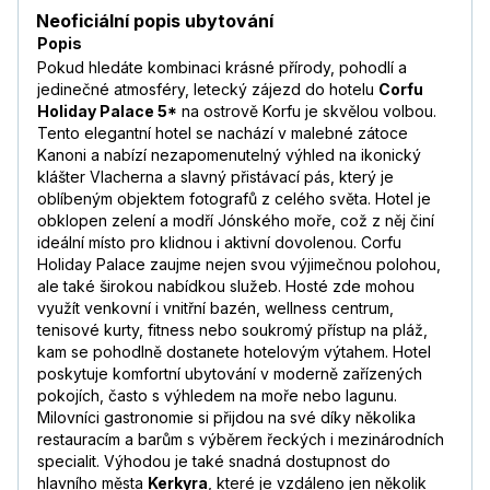
Neoficiální popis ubytování
Popis
Pokud hledáte kombinaci krásné přírody, pohodlí a
jedinečné atmosféry, letecký zájezd do hotelu
Corfu
Holiday Palace 5*
na ostrově Korfu je skvělou volbou.
Tento elegantní hotel se nachází v malebné zátoce
Kanoni a nabízí nezapomenutelný výhled na ikonický
klášter Vlacherna a slavný přistávací pás, který je
oblíbeným objektem fotografů z celého světa. Hotel je
obklopen zelení a modří Jónského moře, což z něj činí
ideální místo pro klidnou i aktivní dovolenou. Corfu
Holiday Palace zaujme nejen svou výjimečnou polohou,
ale také širokou nabídkou služeb. Hosté zde mohou
využít venkovní i vnitřní bazén, wellness centrum,
tenisové kurty, fitness nebo soukromý přístup na pláž,
kam se pohodlně dostanete hotelovým výtahem. Hotel
poskytuje komfortní ubytování v moderně zařízených
pokojích, často s výhledem na moře nebo lagunu.
Milovníci gastronomie si přijdou na své díky několika
restauracím a barům s výběrem řeckých i mezinárodních
specialit. Výhodou je také snadná dostupnost do
hlavního města
Kerkyra
, které je vzdáleno jen několik