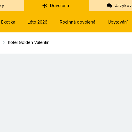
ky
Dovolená
Jazykov
Exotika
Léto 2026
Rodinná dovolená
Ubytování
hotel Golden Valentin