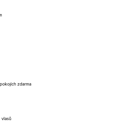
m
 pokojích zdarma
 vlasů