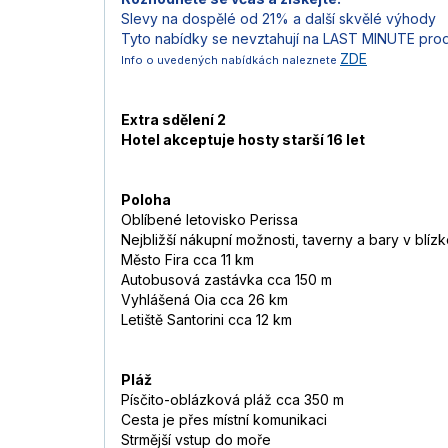
Slevy na dospělé od 21% a další skvělé výhody
Tyto nabídky se nevztahují na LAST MINUTE pro
ZDE
Info o uvedených nabídkách naleznete
Extra sdělení 2
Hotel akceptuje hosty starší 16 let
Poloha
Oblíbené letovisko Perissa
Nejbližší nákupní možnosti, taverny a bary v blízk
Město Fira cca 11 km
Autobusová zastávka cca 150 m
Vyhlášená Oia cca 26 km
Letiště Santorini cca 12 km
Pláž
Písčito-oblázková pláž cca 350 m
Cesta je přes místní komunikaci
Strmější vstup do moře