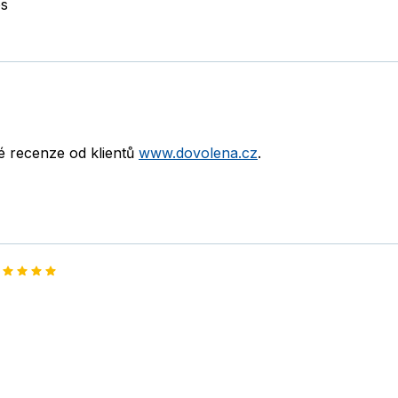
os
né recenze od klientů
www.dovolena.cz
.