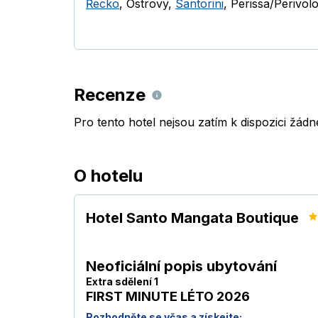
Řecko
,
Ostrovy
,
Santorini
,
Perissa/Perivol
Recenze
Pro tento hotel nejsou zatím k dispozici žád
O hotelu
Hotel Santo Mangata Boutique
Neoficiální popis ubytování
Extra sdělení 1
FIRST MINUTE LÉTO 2026
Rozhodněte se včas a získejte: