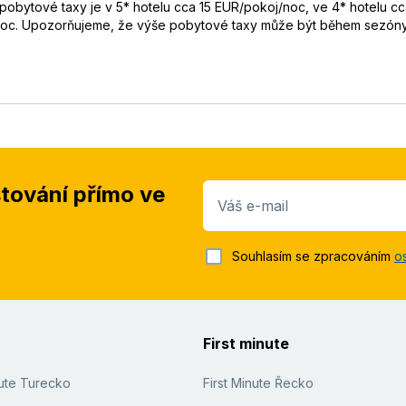
 pobytové taxy je v 5* hotelu cca 15 EUR/pokoj/noc, ve 4* hotelu c
/noc. Upozorňujeme, že výše pobytové taxy může být během sezón
stování přímo ve
Váš e-mail
Souhlasím se zpracováním
o
First minute
nute Turecko
First Minute Řecko