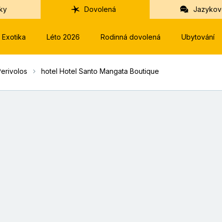
ky
Dovolená
Jazykov
Exotika
Léto 2026
Rodinná dovolená
Ubytování
Perivolos
hotel Hotel Santo Mangata Boutique