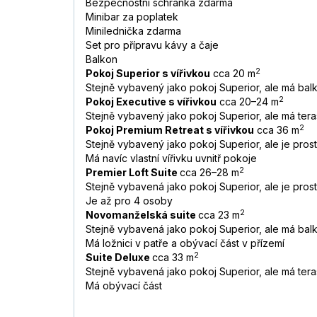
Bezpečnostní schránka zdarma
Minibar za poplatek
Minilednička zdarma
Set pro přípravu kávy a čaje
Balkon
2
Pokoj Superior s vířivkou
cca 20 m
Stejně vybavený jako pokoj Superior, ale má balko
2
Pokoj Executive s vířivkou
cca 20–24 m
Stejně vybavený jako pokoj Superior, ale má teras
2
Pokoj Premium Retreat s vířivkou
cca 36 m
Stejně vybavený jako pokoj Superior, ale je prost
Má navíc vlastní vířivku uvnitř pokoje
2
Premier Loft Suite
cca 26–28 m
Stejně vybavená jako pokoj Superior, ale je prost
Je až pro 4 osoby
2
Novomanželská suite
cca 23 m
Stejně vybavená jako pokoj Superior, ale má balko
Má
ložnici
v
patře
a
obývací
část
v
přízemí
2
Suite Deluxe
cca 33 m
Stejně vybavená jako pokoj Superior, ale má teras
Má obývací
část