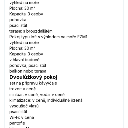
výhled na moře
2
Plocha: 30 m
Kapacita: 3 osoby
pohovka
psací stůl
terasa: s brouzdalištěm
Pokoj typu loft s výhledem na moře FZM1
výhled na moře
2
Plocha: 30 m
Kapacita: 3 osoby
v hlavní budově
pohovka, psací stůl
balkon nebo terasa
Dvoulůžkový pokoj
set na přípravu kávy/čaje
trezor: v ceně
minibar: v ceně, voda: v ceně
klimatizace: v ceně, individuálně řízená
vysoušeč vlasů
psací stůl
Wi-Fi: v ceně
pantofle