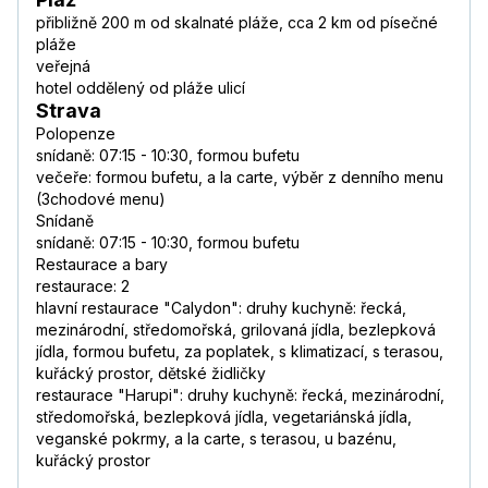
přibližně 200 m od skalnaté pláže, cca 2 km od písečné
pláže
veřejná
hotel oddělený od pláže ulicí
Strava
Polopenze
snídaně: 07:15 - 10:30, formou bufetu
večeře: formou bufetu, a la carte, výběr z denního menu
(3chodové menu)
Snídaně
snídaně: 07:15 - 10:30, formou bufetu
Restaurace a bary
restaurace: 2
hlavní restaurace "Calydon": druhy kuchyně: řecká,
mezinárodní, středomořská, grilovaná jídla, bezlepková
jídla, formou bufetu, za poplatek, s klimatizací, s terasou,
kuřácký prostor, dětské židličky
restaurace "Harupi": druhy kuchyně: řecká, mezinárodní,
středomořská, bezlepková jídla, vegetariánská jídla,
veganské pokrmy, a la carte, s terasou, u bazénu,
kuřácký prostor