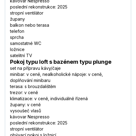
kávovar Nespresso
poslední rekonstrukce: 2025
stropní ventilátor
župany
balkon nebo terasa
telefon
sprcha
samostatné WC
ložnice
satelitní TV
Pokoj typu loft s bazénem typu plunge
set na přípravu kávy/čaje
minibar: v ceně, nealkoholické nápoje: v ceně,
doplňování minibaru
terasa: s brouzdalištěm
trezor: v ceně
klimatizace: v ceně, individuálně řízená
župany: v ceně
vysoušeč vlasů
kávovar Nespresso
poslední rekonstrukce: 2025
stropní ventilátor
obývací pokoj s ložnicí