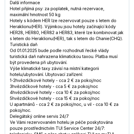
Další informace
Hotel přijímá psy: za poplatek, nutná rezervace,
maximální hmotnost 50 kg
Hotely s kódem HER lze rezervovat pouze s letem do
Heraklionu(HER). Výjimkou jsou hotely začínající kódy
HER28, HER80, HER82 a HER83, které lze kombinovat jak
s letem do Heraklionu(HER), tak s letem do Chanie(CHQ).
Turistická daň
Od 01.01.2025 bude podle rozhodnutí řecké vlády
turistická daň nahrazena klimatickou taxou. Platba musí
být provedena při ubytování.
Výše klimatické taxy závisí na místní kategorii
hotelu/ubytování. Ubytovací zařízení:
1-2hvězdičkové hotely - cca 2 € za pokoj/noc
3hvězdičkové hotely - cca 5 € za pokoj/noc
4hvězdičkové hotely - cca 10 € za pokoj/noc
5hvězdičkové hotely - cca 15 € za pokoj/noc
U apartmánů - cca 2 € za pokoj/noc, u vil - cca 10 € za
pokoj/noc.
Delegátský online servis 24/7
Ve Vámi rezervovaném hotelu je péče poskytována
pouze prostřednictvím TUI Service Center 24/7: