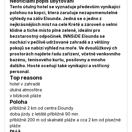
Neoficiální popis ubytování
Tento útulný hotel se vyznačuje především vynikající
polohou na kopci, která zaručuje nezapomenutelné
výhledy na záliv Elounda. Jedná se o jedno z
nejkrásnějších míst na celé Krétě a zároveň o velmi
klidné a tiché místo plné zeleně, ideální pro
bezstarostný odpočinek. INNSiDE Elounda se
nachází v pečlivě udržované zahradě a z většiny
pokojů se nabízí výhled na moře. Ve dvoulůžkový ch
prostorách najdete řadu zařízení, včetně venkovního
bazénu, tenisového kurtu, posilovny a mnoho
dalšího. Hosté oceňují také vynikající a vstřícný
personál.
Top reasons
hotel v zahradě
útulná atmosféra
v blízkosti pláže
Poloha
přibližně 2 km od centra Eloundy
doba jízdy z letiště přibližně 90 min.
přibližně 200 m od skalnaté pláže a cca 2 km od písečné
pláže
Pláž