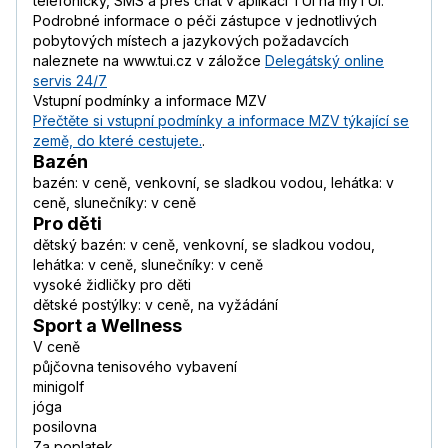
telefonicky, SMS a přes chat v aplikaci TUI na myTUI.
Podrobné informace o péči zástupce v jednotlivých
pobytových místech a jazykových požadavcích
naleznete na www.tui.cz v záložce
Delegátský online
servis 24/7
Vstupní podmínky a informace MZV
Přečtěte si vstupní podmínky a informace MZV týkající se
země, do které cestujete.
.
Bazén
bazén: v ceně, venkovní, se sladkou vodou, lehátka: v
ceně, slunečníky: v ceně
Pro děti
dětský bazén: v ceně, venkovní, se sladkou vodou,
lehátka: v ceně, slunečníky: v ceně
vysoké židličky pro děti
dětské postýlky: v ceně, na vyžádání
Sport a Wellness
V ceně
půjčovna tenisového vybavení
minigolf
jóga
posilovna
Za poplatek