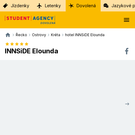
Jízdenky
Letenky
Dovolená
Jazykové p
Řecko
Ostrovy
Kréta
hotel INNSiDE Elounda
INNSiDE Elounda