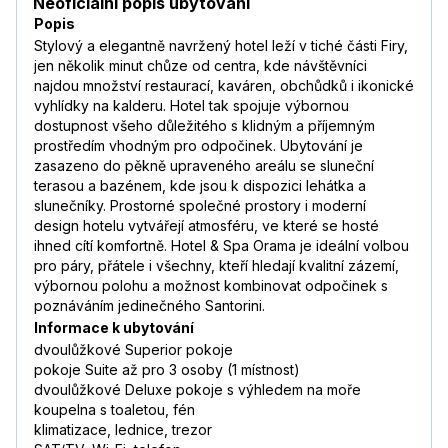
Neoficiální popis ubytování
Popis
Stylový a elegantně navržený hotel leží v tiché části Firy,
jen několik minut chůze od centra, kde návštěvníci
najdou množství restaurací, kaváren, obchůdků i ikonické
vyhlídky na kalderu. Hotel tak spojuje výbornou
dostupnost všeho důležitého s klidným a příjemným
prostředím vhodným pro odpočinek. Ubytování je
zasazeno do pěkně upraveného areálu se sluneční
terasou a bazénem, kde jsou k dispozici lehátka a
slunečníky. Prostorné společné prostory i moderní
design hotelu vytvářejí atmosféru, ve které se hosté
ihned cítí komfortně. Hotel & Spa Orama je ideální volbou
pro páry, přátele i všechny, kteří hledají kvalitní zázemí,
výbornou polohu a možnost kombinovat odpočinek s
poznáváním jedinečného Santorini.
Informace k ubytování
dvoulůžkové Superior pokoje
pokoje Suite až pro 3 osoby (1 místnost)
dvoulůžkové Deluxe pokoje s výhledem na moře
koupelna s toaletou, fén
klimatizace, lednice, trezor