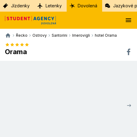
Jízdenky
Letenky
Dovolená
Jazykové p
Řecko
Ostrovy
Santorini
Imerovigli
hotel Orama
Orama