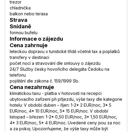
trezor
chladnička
balkon nebo terasa
Strava
Snídaně
formou bufetu
Informace o zájezdu
Cena zahrnuje
leteckou dopravu v turistické třídě včetně tax a poplatků
transfery v destinaci
počet nocí a stravování dle smlouvy o zájezdu
24/7 Služby česky hovořícího delegáta Čedoku na
telefonu
pojištění dle zákona č. 159/1999 Sb.
Cena nezahrnuje
klimatickou taxu - platba v hotovosti na recepci
ubytovacího zařízení při příjezdu, výše taxy dle kategorie
hotelu: V období duben – říjen: 1-2* 2 EUR/noc, 3* 5
EUR/noc, 4* 10 EUR/noc, 5* 15 EUR/noc. V období
listopad – březen: 1-2* 0,50 EUR/noc, 3* 1,50 EUR/noc,
4* 3 EUR/noc, 5* 4 EUR/noc. Uvedené ceny jsou za noc
a za pokoj. Upozorňujeme, že výše taxy může být