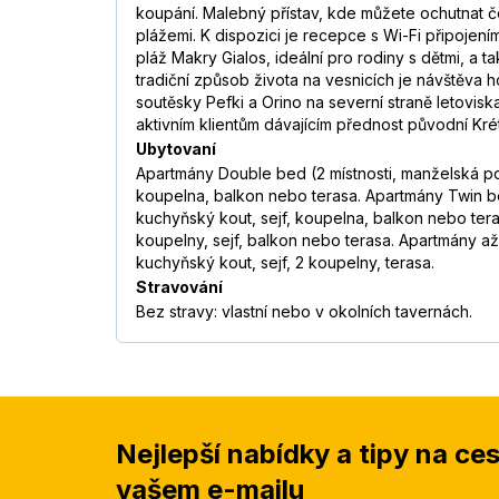
koupání. Malebný přístav, kde můžete ochutnat č
plážemi. K dispozici je recepce s Wi-Fi připoje
pláž Makry Gialos, ideální pro rodiny s dětmi, a 
tradiční způsob života na vesnicích je návštěva h
soutěsky Pefki a Orino na severní straně letovis
aktivním klientům dávajícím přednost původní Kr
Ubytovaní
Apartmány Double bed (2 místnosti, manželská pos
koupelna, balkon nebo terasa. Apartmány Twin be
kuchyňský kout, sejf, koupelna, balkon nebo tera
koupelny, sejf, balkon nebo terasa. Apartmány až
kuchyňský kout, sejf, 2 koupelny, terasa.
Stravování
Bez stravy: vlastní nebo v okolních tavernách.
Nejlepší nabídky a tipy na ce
vašem e-mailu