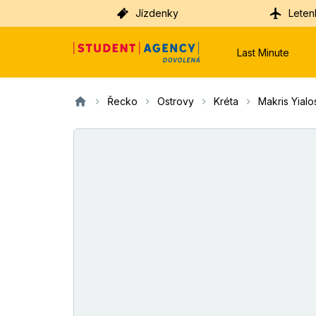
Jízdenky
Leten
Last Minute
Řecko
Ostrovy
Kréta
Makris Yialo