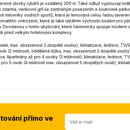
erstvé úlovky rybářů je vzdálený 200 m. Také odtud vyplouvají lodě
ním zdarma, venkovní gril se zastíněným posezením a soukromé park
také milovníky vodních sportů, která je lemovaná celou řadou tavere
ornatého vnitrozemí, které je také ideálním výchozím bodem pro pěší 
ka. Dovolenou v tomto ubytování, které harmonicky spojuje moderní 
étě před velkými hotelovými komplexy.
tel, max. obsazenost 2 dospělé osoby), klimatizace, lednice, TV/SA
ds (2 místnosti, oddělená lůžka, max. obsazenost 2 dospělé osoby),
sa. Apartmány až pro 4 osoby (3 místnosti), klimatizace, lednice, T
 pro 5 osob (4 místnosti max. obsazenost 5 dospělých osob), klimat
stování přímo ve
Váš e-mail