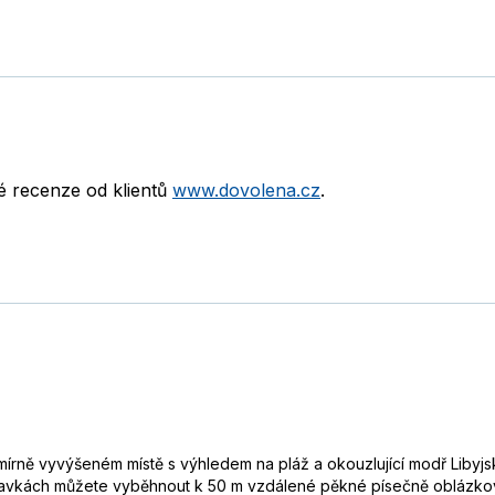
né recenze od klientů
www.dovolena.cz
.
 mírně vyvýšeném místě s výhledem na pláž a okouzlující modř Liby
 plavkách můžete vyběhnout k 50 m vzdálené pěkné písečně oblázkové