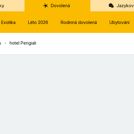
ky
Dovolená
Jazykov
Exotika
Léto 2026
Rodinná dovolená
Ubytování
s
hotel Perigiali