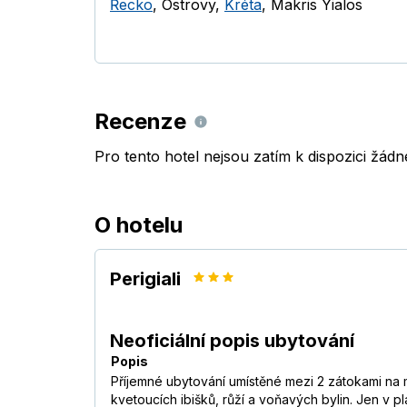
Řecko
,
Ostrovy
,
Kréta
,
Makris Yialos
Recenze
Pro tento hotel nejsou zatím k dispozici žád
O hotelu
Perigiali
Neoficiální popis ubytování
Popis
Příjemné ubytování umístěné mezi 2 zátokami na
kvetoucích ibišků, růží a voňavých bylin. Jen v