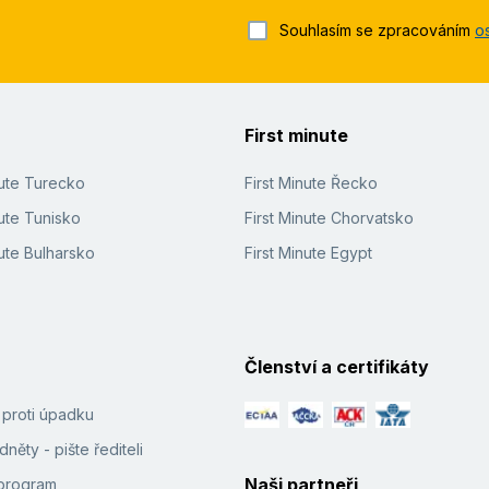
Souhlasím se zpracováním
o
First minute
nute Turecko
First Minute Řecko
ute Tunisko
First Minute Chorvatsko
ute Bulharsko
First Minute Egypt
Členství a certifikáty
í proti úpadku
něty - pište řediteli
Naši partneři
e program