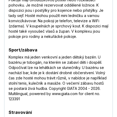
pohovku. Je možné rezervovat oddělené ložnice. K
dispozici jsou i postýlky pro kojence nebo přistýlky. Je
tady sejf. Hosté mohou použít mini ledničku a varnou
konvici/kávovar. Na pokoji je telefon, televize a WiFi
(zdarma). V koupelnách je sprchový kout. K dispozici mají
hosté také vysoušeč vlasů a župan. V komplexu jsou
pokoje pro rodiny a nekuřácké pokoje.
Sport/zábava
Komplex má jeden venkovní a jeden dětský bazén. U
bazénu je tobogán, na kterém se zabaví děti i dospělí.
Odpočívat lze na lehátkách se slunečníky. U bazénu se
nachází bar, kde je k dostání drobné občerstvení. Volný
čas zde hosté mohou trávit různě, v nabídce je například
stolní tenis, kulečník a masáže. O večerní zábavu hostů
se postará živá hudba. Copyright GIATA 2004 - 2026.
Multilingual, powered by www.giata.com for client no.
123391
Stravování