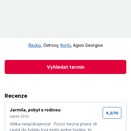
Řecko
,
Ostrovy
,
Korfu
,
Agios Georgios
Vyhledat termín
Recenze
Jarmila
,
pobyt s rodinou
4,2
/
10
srpen 2022
Velka nespokojenost . Pozor bezna praxe ck
cesta do hotelu trva misto jedne hodiny, tri