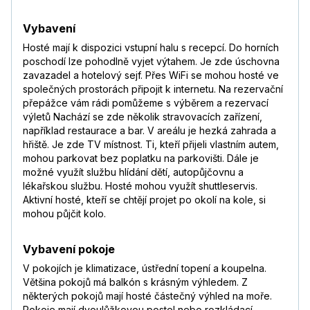
září 2017
—
Číst více
Vybavení
Radka
,
pobyt s partnerem/kou
Hosté mají k dispozici vstupní halu s recepcí. Do horních
8,3
/
10
září 2017
poschodí lze pohodlně vyjet výtahem. Je zde úschovna
—
zavazadel a hotelový sejf. Přes WiFi se mohou hosté ve
společných prostorách připojit k internetu. Na rezervační
přepážce vám rádi pomůžeme s výběrem a rezervací
výletů Nachází se zde několik stravovacích zařízení,
například restaurace a bar. V areálu je hezká zahrada a
hřiště. Je zde TV místnost. Ti, kteří přijeli vlastním autem,
mohou parkovat bez poplatku na parkovišti. Dále je
možné využít službu hlídání dětí, autopůjčovnu a
lékařskou službu. Hosté mohou využít shuttleservis.
Aktivní hosté, kteří se chtějí projet po okolí na kole, si
mohou půjčit kolo.
Vybavení pokoje
V pokojích je klimatizace, ústřední topení a koupelna.
Většina pokojů má balkón s krásným výhledem. Z
některých pokojů mají hosté částečný výhled na moře.
Pokoje mají dvoulůžkovou postel nebo rozkládací