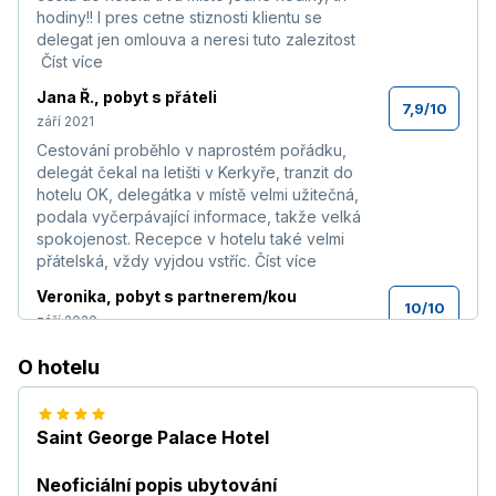
hodiny!! I pres cetne stiznosti klientu se
delegat jen omlouva a neresi tuto zalezitost
Číst více
Jana Ř.
,
pobyt s přáteli
7,9
/
10
září 2021
Cestování proběhlo v naprostém pořádku,
delegát čekal na letišti v Kerkyře, tranzit do
hotelu OK, delegátka v místě velmi užitečná,
podala vyčerpávající informace, takže velká
spokojenost. Recepce v hotelu také velmi
přátelská, vždy vyjdou vstříc.
Číst více
Veronika
,
pobyt s partnerem/kou
10
/
10
září 2020
—
Číst více
O hotelu
Marcela
,
pobyt s rodinou
9,2
/
10
červenec 2018
Saint George Palace Hotel
dovolená velmi pěkná!!!
Číst více
Andrea
,
pobyt s přáteli
Neoficiální popis ubytování
7,3
/
10