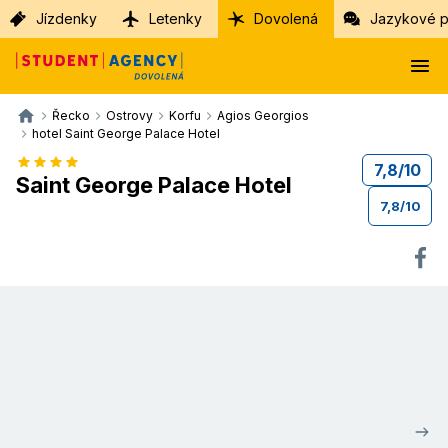
Jízdenky
Letenky
Dovolená
Jazykové p
Řecko
Ostrovy
Korfu
Agios Georgios
hotel Saint George Palace Hotel
7,8
/
10
Saint George Palace Hotel
7,8
/
10